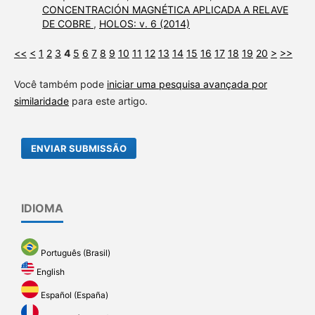
CONCENTRACIÓN MAGNÉTICA APLICADA A RELAVE
DE COBRE
,
HOLOS: v. 6 (2014)
<<
<
1
2
3
4
5
6
7
8
9
10
11
12
13
14
15
16
17
18
19
20
>
>>
Você também pode
iniciar uma pesquisa avançada por
similaridade
para este artigo.
ENVIAR SUBMISSÃO
IDIOMA
Português (Brasil)
English
Español (España)