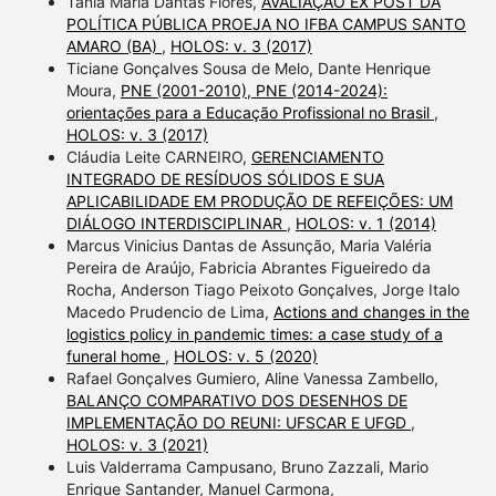
Tânia Maria Dantas Flores,
AVALIAÇÃO EX POST DA
POLÍTICA PÚBLICA PROEJA NO IFBA CAMPUS SANTO
AMARO (BA)
,
HOLOS: v. 3 (2017)
Ticiane Gonçalves Sousa de Melo, Dante Henrique
Moura,
PNE (2001-2010), PNE (2014-2024):
orientações para a Educação Profissional no Brasil
,
HOLOS: v. 3 (2017)
Cláudia Leite CARNEIRO,
GERENCIAMENTO
INTEGRADO DE RESÍDUOS SÓLIDOS E SUA
APLICABILIDADE EM PRODUÇÃO DE REFEIÇÕES: UM
DIÁLOGO INTERDISCIPLINAR
,
HOLOS: v. 1 (2014)
Marcus Vinicius Dantas de Assunção, Maria Valéria
Pereira de Araújo, Fabricia Abrantes Figueiredo da
Rocha, Anderson Tiago Peixoto Gonçalves, Jorge Italo
Macedo Prudencio de Lima,
Actions and changes in the
logistics policy in pandemic times: a case study of a
funeral home
,
HOLOS: v. 5 (2020)
Rafael Gonçalves Gumiero, Aline Vanessa Zambello,
BALANÇO COMPARATIVO DOS DESENHOS DE
IMPLEMENTAÇÃO DO REUNI: UFSCAR E UFGD
,
HOLOS: v. 3 (2021)
Luis Valderrama Campusano, Bruno Zazzali, Mario
Enrique Santander, Manuel Carmona,