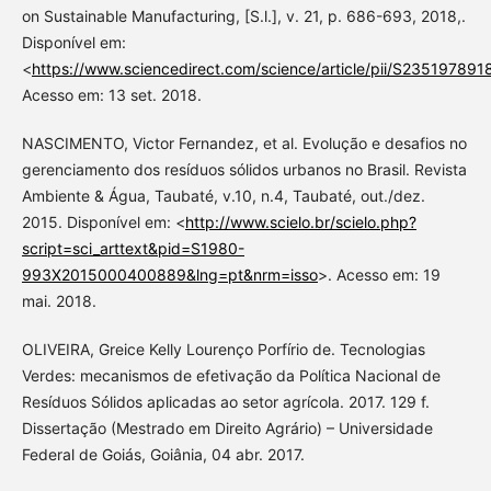
on Sustainable Manufacturing, [S.l.], v. 21, p. 686-693, 2018,.
Disponível em:
<
https://www.sciencedirect.com/science/article/pii/S23519789
Acesso em: 13 set. 2018.
NASCIMENTO, Victor Fernandez, et al. Evolução e desafios no
gerenciamento dos resíduos sólidos urbanos no Brasil. Revista
Ambiente & Água, Taubaté, v.10, n.4, Taubaté, out./dez.
2015. Disponível em: <
http://www.scielo.br/scielo.php?
script=sci_arttext&pid=S1980-
993X2015000400889&lng=pt&nrm=isso
>. Acesso em: 19
mai. 2018.
OLIVEIRA, Greice Kelly Lourenço Porfírio de. Tecnologias
Verdes: mecanismos de efetivação da Política Nacional de
Resíduos Sólidos aplicadas ao setor agrícola. 2017. 129 f.
Dissertação (Mestrado em Direito Agrário) – Universidade
Federal de Goiás, Goiânia, 04 abr. 2017.