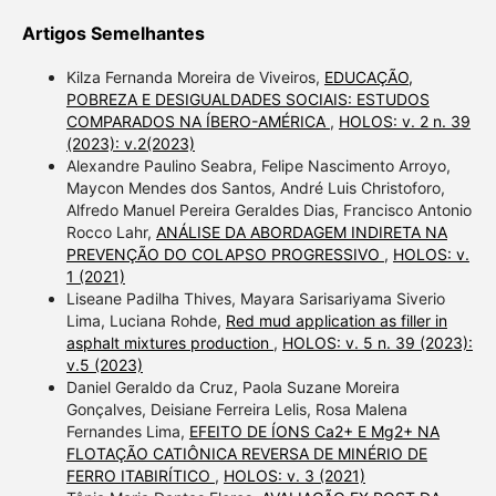
Artigos Semelhantes
Kilza Fernanda Moreira de Viveiros,
EDUCAÇÃO,
POBREZA E DESIGUALDADES SOCIAIS: ESTUDOS
COMPARADOS NA ÍBERO-AMÉRICA
,
HOLOS: v. 2 n. 39
(2023): v.2(2023)
Alexandre Paulino Seabra, Felipe Nascimento Arroyo,
Maycon Mendes dos Santos, André Luis Christoforo,
Alfredo Manuel Pereira Geraldes Dias, Francisco Antonio
Rocco Lahr,
ANÁLISE DA ABORDAGEM INDIRETA NA
PREVENÇÃO DO COLAPSO PROGRESSIVO
,
HOLOS: v.
1 (2021)
Liseane Padilha Thives, Mayara Sarisariyama Siverio
Lima, Luciana Rohde,
Red mud application as filler in
asphalt mixtures production
,
HOLOS: v. 5 n. 39 (2023):
v.5 (2023)
Daniel Geraldo da Cruz, Paola Suzane Moreira
Gonçalves, Deisiane Ferreira Lelis, Rosa Malena
Fernandes Lima,
EFEITO DE ÍONS Ca2+ E Mg2+ NA
FLOTAÇÃO CATIÔNICA REVERSA DE MINÉRIO DE
FERRO ITABIRÍTICO
,
HOLOS: v. 3 (2021)