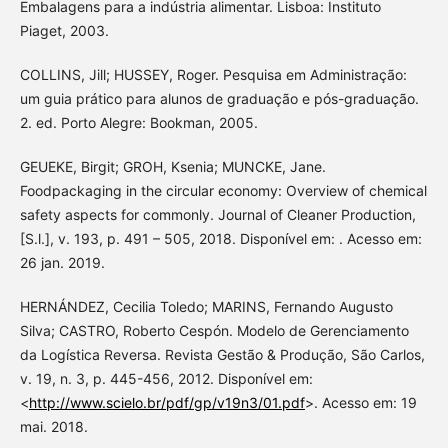
Embalagens para a indústria alimentar. Lisboa: Instituto
Piaget, 2003.
COLLINS, Jill; HUSSEY, Roger. Pesquisa em Administração:
um guia prático para alunos de graduação e pós-graduação.
2. ed. Porto Alegre: Bookman, 2005.
GEUEKE, Birgit; GROH, Ksenia; MUNCKE, Jane.
Foodpackaging in the circular economy: Overview of chemical
safety aspects for commonly. Journal of Cleaner Production,
[S.l.], v. 193, p. 491 – 505, 2018. Disponível em: . Acesso em:
26 jan. 2019.
HERNÁNDEZ, Cecilia Toledo; MARINS, Fernando Augusto
Silva; CASTRO, Roberto Cespón. Modelo de Gerenciamento
da Logística Reversa. Revista Gestão & Produção, São Carlos,
v. 19, n. 3, p. 445-456, 2012. Disponível em:
<
http://www.scielo.br/pdf/gp/v19n3/01.pdf
>. Acesso em: 19
mai. 2018.