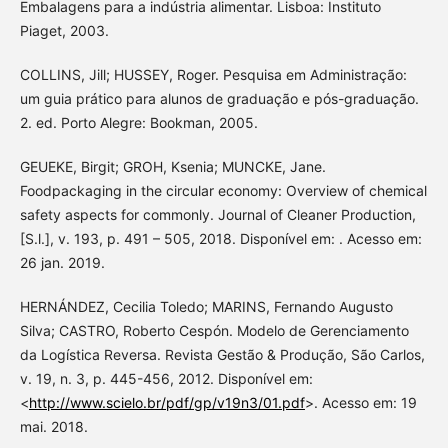
Embalagens para a indústria alimentar. Lisboa: Instituto
Piaget, 2003.
COLLINS, Jill; HUSSEY, Roger. Pesquisa em Administração:
um guia prático para alunos de graduação e pós-graduação.
2. ed. Porto Alegre: Bookman, 2005.
GEUEKE, Birgit; GROH, Ksenia; MUNCKE, Jane.
Foodpackaging in the circular economy: Overview of chemical
safety aspects for commonly. Journal of Cleaner Production,
[S.l.], v. 193, p. 491 – 505, 2018. Disponível em: . Acesso em:
26 jan. 2019.
HERNÁNDEZ, Cecilia Toledo; MARINS, Fernando Augusto
Silva; CASTRO, Roberto Cespón. Modelo de Gerenciamento
da Logística Reversa. Revista Gestão & Produção, São Carlos,
v. 19, n. 3, p. 445-456, 2012. Disponível em:
<
http://www.scielo.br/pdf/gp/v19n3/01.pdf
>. Acesso em: 19
mai. 2018.