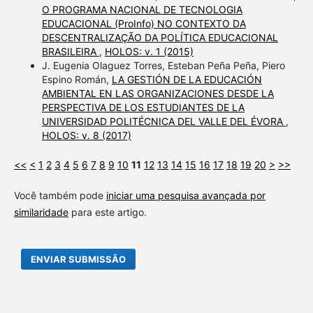
O PROGRAMA NACIONAL DE TECNOLOGIA
EDUCACIONAL (ProInfo) NO CONTEXTO DA
DESCENTRALIZAÇÃO DA POLÍTICA EDUCACIONAL
BRASILEIRA
,
HOLOS: v. 1 (2015)
J. Eugenia Olaguez Torres, Esteban Peña Peña, Piero
Espino Román,
LA GESTIÓN DE LA EDUCACIÓN
AMBIENTAL EN LAS ORGANIZACIONES DESDE LA
PERSPECTIVA DE LOS ESTUDIANTES DE LA
UNIVERSIDAD POLITÉCNICA DEL VALLE DEL ÉVORA
,
HOLOS: v. 8 (2017)
<<
<
1
2
3
4
5
6
7
8
9
10
11
12
13
14
15
16
17
18
19
20
>
>>
Você também pode
iniciar uma pesquisa avançada por
similaridade
para este artigo.
ENVIAR SUBMISSÃO