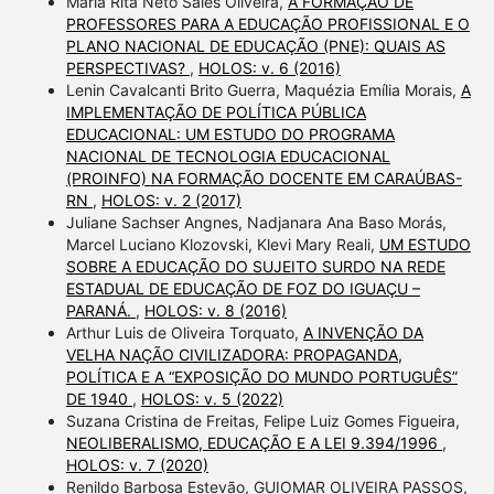
Maria Rita Neto Sales Oliveira,
A FORMAÇÃO DE
PROFESSORES PARA A EDUCAÇÃO PROFISSIONAL E O
PLANO NACIONAL DE EDUCAÇÃO (PNE): QUAIS AS
PERSPECTIVAS?
,
HOLOS: v. 6 (2016)
Lenin Cavalcanti Brito Guerra, Maquézia Emília Morais,
A
IMPLEMENTAÇÃO DE POLÍTICA PÚBLICA
EDUCACIONAL: UM ESTUDO DO PROGRAMA
NACIONAL DE TECNOLOGIA EDUCACIONAL
(PROINFO) NA FORMAÇÃO DOCENTE EM CARAÚBAS-
RN
,
HOLOS: v. 2 (2017)
Juliane Sachser Angnes, Nadjanara Ana Baso Morás,
Marcel Luciano Klozovski, Klevi Mary Reali,
UM ESTUDO
SOBRE A EDUCAÇÃO DO SUJEITO SURDO NA REDE
ESTADUAL DE EDUCAÇÃO DE FOZ DO IGUAÇU –
PARANÁ.
,
HOLOS: v. 8 (2016)
Arthur Luis de Oliveira Torquato,
A INVENÇÃO DA
VELHA NAÇÃO CIVILIZADORA: PROPAGANDA,
POLÍTICA E A “EXPOSIÇÃO DO MUNDO PORTUGUÊS”
DE 1940
,
HOLOS: v. 5 (2022)
Suzana Cristina de Freitas, Felipe Luiz Gomes Figueira,
NEOLIBERALISMO, EDUCAÇÃO E A LEI 9.394/1996
,
HOLOS: v. 7 (2020)
Renildo Barbosa Estevão, GUIOMAR OLIVEIRA PASSOS,