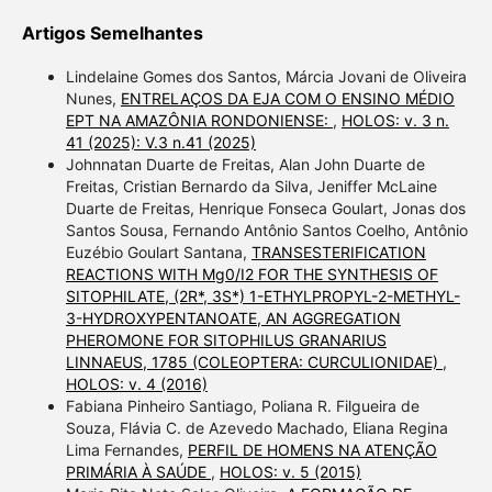
Artigos Semelhantes
Lindelaine Gomes dos Santos, Márcia Jovani de Oliveira
Nunes,
ENTRELAÇOS DA EJA COM O ENSINO MÉDIO
EPT NA AMAZÔNIA RONDONIENSE:
,
HOLOS: v. 3 n.
41 (2025): V.3 n.41 (2025)
Johnnatan Duarte de Freitas, Alan John Duarte de
Freitas, Cristian Bernardo da Silva, Jeniffer McLaine
Duarte de Freitas, Henrique Fonseca Goulart, Jonas dos
Santos Sousa, Fernando Antônio Santos Coelho, Antônio
Euzébio Goulart Santana,
TRANSESTERIFICATION
REACTIONS WITH Mg0/I2 FOR THE SYNTHESIS OF
SITOPHILATE, (2R*, 3S*) 1-ETHYLPROPYL-2-METHYL-
3-HYDROXYPENTANOATE, AN AGGREGATION
PHEROMONE FOR SITOPHILUS GRANARIUS
LINNAEUS, 1785 (COLEOPTERA: CURCULIONIDAE)
,
HOLOS: v. 4 (2016)
Fabiana Pinheiro Santiago, Poliana R. Filgueira de
Souza, Flávia C. de Azevedo Machado, Eliana Regina
Lima Fernandes,
PERFIL DE HOMENS NA ATENÇÃO
PRIMÁRIA À SAÚDE
,
HOLOS: v. 5 (2015)