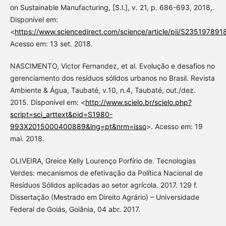
on Sustainable Manufacturing, [S.l.], v. 21, p. 686-693, 2018,.
Disponível em:
<
https://www.sciencedirect.com/science/article/pii/S23519789
Acesso em: 13 set. 2018.
NASCIMENTO, Victor Fernandez, et al. Evolução e desafios no
gerenciamento dos resíduos sólidos urbanos no Brasil. Revista
Ambiente & Água, Taubaté, v.10, n.4, Taubaté, out./dez.
2015. Disponível em: <
http://www.scielo.br/scielo.php?
script=sci_arttext&pid=S1980-
993X2015000400889&lng=pt&nrm=isso
>. Acesso em: 19
mai. 2018.
OLIVEIRA, Greice Kelly Lourenço Porfírio de. Tecnologias
Verdes: mecanismos de efetivação da Política Nacional de
Resíduos Sólidos aplicadas ao setor agrícola. 2017. 129 f.
Dissertação (Mestrado em Direito Agrário) – Universidade
Federal de Goiás, Goiânia, 04 abr. 2017.