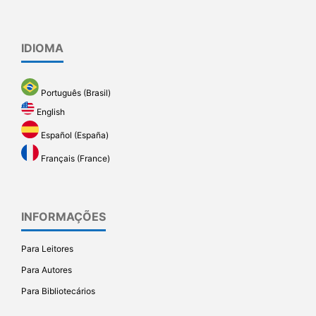
IDIOMA
Português (Brasil)
English
Español (España)
Français (France)
INFORMAÇÕES
Para Leitores
Para Autores
Para Bibliotecários