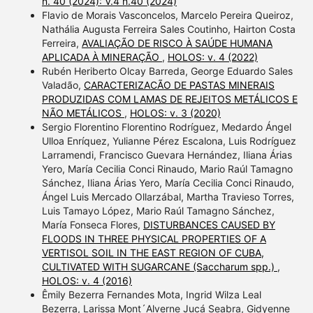
n. 40 (2024): V.4 n.40 (2024)
Flavio de Morais Vasconcelos, Marcelo Pereira Queiroz,
Nathália Augusta Ferreira Sales Coutinho, Hairton Costa
Ferreira,
AVALIAÇÃO DE RISCO À SAÚDE HUMANA
APLICADA À MINERAÇÃO
,
HOLOS: v. 4 (2022)
Rubén Heriberto Olcay Barreda, George Eduardo Sales
Valadão,
CARACTERIZACÃO DE PASTAS MINERAIS
PRODUZIDAS COM LAMAS DE REJEITOS METÁLICOS E
NÃO METÁLICOS
,
HOLOS: v. 3 (2020)
Sergio Florentino Florentino Rodríguez, Medardo Ángel
Ulloa Enríquez, Yulianne Pérez Escalona, Luis Rodríguez
Larramendi, Francisco Guevara Hernández, Iliana Árias
Yero, María Cecilia Conci Rinaudo, Mario Raúl Tamagno
Sánchez, Iliana Árias Yero, María Cecilia Conci Rinaudo,
Ángel Luis Mercado Ollarzábal, Martha Travieso Torres,
Luis Tamayo López, Mario Raúl Tamagno Sánchez,
María Fonseca Flores,
DISTURBANCES CAUSED BY
FLOODS IN THREE PHYSICAL PROPERTIES OF A
VERTISOL SOIL IN THE EAST REGION OF CUBA,
CULTIVATED WITH SUGARCANE (Saccharum spp.)
,
HOLOS: v. 4 (2016)
Êmily Bezerra Fernandes Mota, Ingrid Wilza Leal
Bezerra, Larissa Mont´Alverne Jucá Seabra, Gidyenne