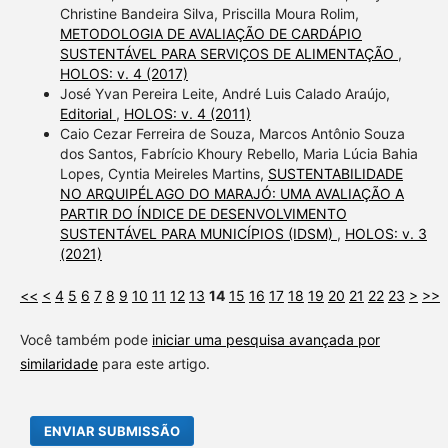
Christine Bandeira Silva, Priscilla Moura Rolim,
METODOLOGIA DE AVALIAÇÃO DE CARDÁPIO
SUSTENTÁVEL PARA SERVIÇOS DE ALIMENTAÇÃO
,
HOLOS: v. 4 (2017)
José Yvan Pereira Leite, André Luis Calado Araújo,
Editorial
,
HOLOS: v. 4 (2011)
Caio Cezar Ferreira de Souza, Marcos Antônio Souza
dos Santos, Fabrício Khoury Rebello, Maria Lúcia Bahia
Lopes, Cyntia Meireles Martins,
SUSTENTABILIDADE
NO ARQUIPÉLAGO DO MARAJÓ: UMA AVALIAÇÃO A
PARTIR DO ÍNDICE DE DESENVOLVIMENTO
SUSTENTÁVEL PARA MUNICÍPIOS (IDSM)
,
HOLOS: v. 3
(2021)
<<
<
4
5
6
7
8
9
10
11
12
13
14
15
16
17
18
19
20
21
22
23
>
>>
Você também pode
iniciar uma pesquisa avançada por
similaridade
para este artigo.
ENVIAR SUBMISSÃO