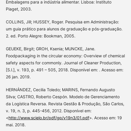
Embalagens para a indústria alimentar. Lisboa: Instituto
Piaget, 2003.
COLLINS, Jill; HUSSEY, Roger. Pesquisa em Administração:
um guia prático para alunos de graduação e pós-graduação.
2. ed. Porto Alegre: Bookman, 2005.
GEUEKE, Birgit; GROH, Ksenia; MUNCKE, Jane.
Foodpackaging in the circular economy: Overview of chemical
safety aspects for commonly. Journal of Cleaner Production,
[S.l.], v. 193, p. 491 – 505, 2018. Disponível em: . Acesso em:
26 jan. 2019.
HERNÁNDEZ, Cecilia Toledo; MARINS, Fernando Augusto
Silva; CASTRO, Roberto Cespón. Modelo de Gerenciamento
da Logística Reversa. Revista Gestão & Produção, São Carlos,
v. 19, n. 3, p. 445-456, 2012. Disponível em:
<
http://www.scielo.br/pdf/gp/v19n3/01.pdf
>. Acesso em: 19
mai. 2018.