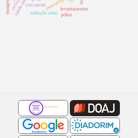
saúde mental
measuring
crm social
levantamentos
radiação solar
pólen