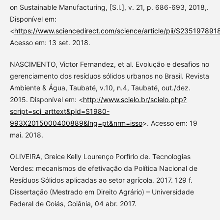
on Sustainable Manufacturing, [S.l.], v. 21, p. 686-693, 2018,.
Disponível em:
<
https://www.sciencedirect.com/science/article/pii/S23519789
Acesso em: 13 set. 2018.
NASCIMENTO, Victor Fernandez, et al. Evolução e desafios no
gerenciamento dos resíduos sólidos urbanos no Brasil. Revista
Ambiente & Água, Taubaté, v.10, n.4, Taubaté, out./dez.
2015. Disponível em: <
http://www.scielo.br/scielo.php?
script=sci_arttext&pid=S1980-
993X2015000400889&lng=pt&nrm=isso
>. Acesso em: 19
mai. 2018.
OLIVEIRA, Greice Kelly Lourenço Porfírio de. Tecnologias
Verdes: mecanismos de efetivação da Política Nacional de
Resíduos Sólidos aplicadas ao setor agrícola. 2017. 129 f.
Dissertação (Mestrado em Direito Agrário) – Universidade
Federal de Goiás, Goiânia, 04 abr. 2017.