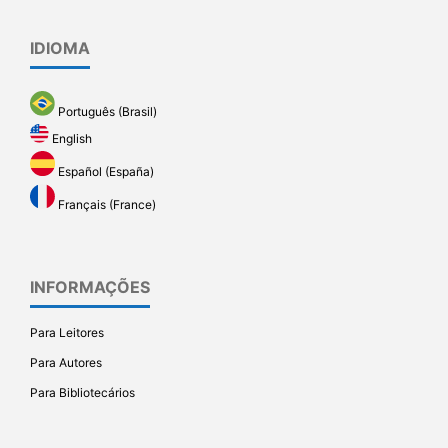
IDIOMA
Português (Brasil)
English
Español (España)
Français (France)
INFORMAÇÕES
Para Leitores
Para Autores
Para Bibliotecários