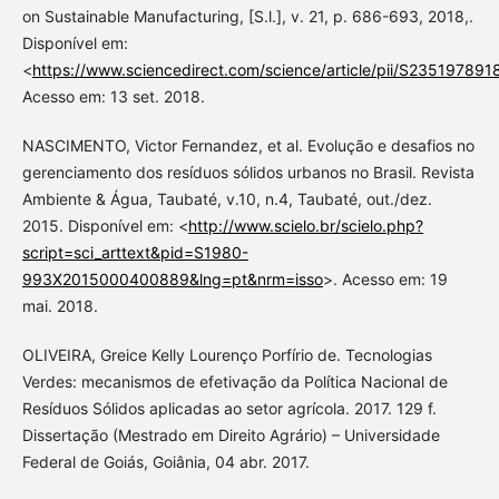
on Sustainable Manufacturing, [S.l.], v. 21, p. 686-693, 2018,.
Disponível em:
<
https://www.sciencedirect.com/science/article/pii/S23519789
Acesso em: 13 set. 2018.
NASCIMENTO, Victor Fernandez, et al. Evolução e desafios no
gerenciamento dos resíduos sólidos urbanos no Brasil. Revista
Ambiente & Água, Taubaté, v.10, n.4, Taubaté, out./dez.
2015. Disponível em: <
http://www.scielo.br/scielo.php?
script=sci_arttext&pid=S1980-
993X2015000400889&lng=pt&nrm=isso
>. Acesso em: 19
mai. 2018.
OLIVEIRA, Greice Kelly Lourenço Porfírio de. Tecnologias
Verdes: mecanismos de efetivação da Política Nacional de
Resíduos Sólidos aplicadas ao setor agrícola. 2017. 129 f.
Dissertação (Mestrado em Direito Agrário) – Universidade
Federal de Goiás, Goiânia, 04 abr. 2017.