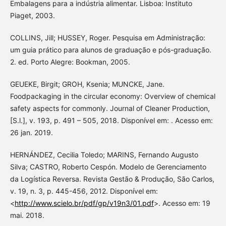
Embalagens para a indústria alimentar. Lisboa: Instituto
Piaget, 2003.
COLLINS, Jill; HUSSEY, Roger. Pesquisa em Administração:
um guia prático para alunos de graduação e pós-graduação.
2. ed. Porto Alegre: Bookman, 2005.
GEUEKE, Birgit; GROH, Ksenia; MUNCKE, Jane.
Foodpackaging in the circular economy: Overview of chemical
safety aspects for commonly. Journal of Cleaner Production,
[S.l.], v. 193, p. 491 – 505, 2018. Disponível em: . Acesso em:
26 jan. 2019.
HERNÁNDEZ, Cecilia Toledo; MARINS, Fernando Augusto
Silva; CASTRO, Roberto Cespón. Modelo de Gerenciamento
da Logística Reversa. Revista Gestão & Produção, São Carlos,
v. 19, n. 3, p. 445-456, 2012. Disponível em:
<
http://www.scielo.br/pdf/gp/v19n3/01.pdf
>. Acesso em: 19
mai. 2018.