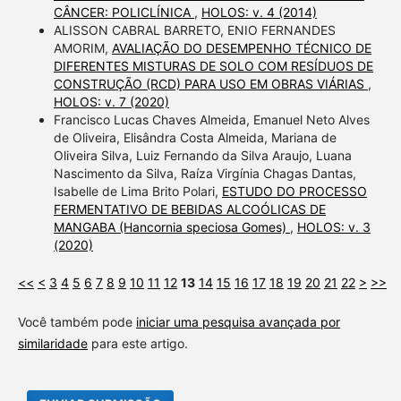
CÂNCER: POLICLÍNICA
,
HOLOS: v. 4 (2014)
ALISSON CABRAL BARRETO, ENIO FERNANDES
AMORIM,
AVALIAÇÃO DO DESEMPENHO TÉCNICO DE
DIFERENTES MISTURAS DE SOLO COM RESÍDUOS DE
CONSTRUÇÃO (RCD) PARA USO EM OBRAS VIÁRIAS
,
HOLOS: v. 7 (2020)
Francisco Lucas Chaves Almeida, Emanuel Neto Alves
de Oliveira, Elisândra Costa Almeida, Mariana de
Oliveira Silva, Luiz Fernando da Silva Araujo, Luana
Nascimento da Silva, Raíza Virgínia Chagas Dantas,
Isabelle de Lima Brito Polari,
ESTUDO DO PROCESSO
FERMENTATIVO DE BEBIDAS ALCOÓLICAS DE
MANGABA (Hancornia speciosa Gomes)
,
HOLOS: v. 3
(2020)
<<
<
3
4
5
6
7
8
9
10
11
12
13
14
15
16
17
18
19
20
21
22
>
>>
Você também pode
iniciar uma pesquisa avançada por
similaridade
para este artigo.