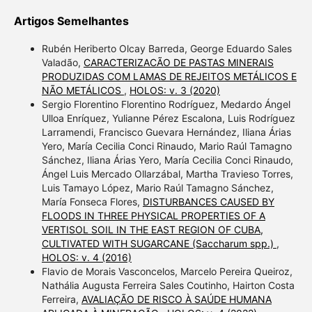
Artigos Semelhantes
Rubén Heriberto Olcay Barreda, George Eduardo Sales
Valadão,
CARACTERIZACÃO DE PASTAS MINERAIS
PRODUZIDAS COM LAMAS DE REJEITOS METÁLICOS E
NÃO METÁLICOS
,
HOLOS: v. 3 (2020)
Sergio Florentino Florentino Rodríguez, Medardo Ángel
Ulloa Enríquez, Yulianne Pérez Escalona, Luis Rodríguez
Larramendi, Francisco Guevara Hernández, Iliana Árias
Yero, María Cecilia Conci Rinaudo, Mario Raúl Tamagno
Sánchez, Iliana Árias Yero, María Cecilia Conci Rinaudo,
Ángel Luis Mercado Ollarzábal, Martha Travieso Torres,
Luis Tamayo López, Mario Raúl Tamagno Sánchez,
María Fonseca Flores,
DISTURBANCES CAUSED BY
FLOODS IN THREE PHYSICAL PROPERTIES OF A
VERTISOL SOIL IN THE EAST REGION OF CUBA,
CULTIVATED WITH SUGARCANE (Saccharum spp.)
,
HOLOS: v. 4 (2016)
Flavio de Morais Vasconcelos, Marcelo Pereira Queiroz,
Nathália Augusta Ferreira Sales Coutinho, Hairton Costa
Ferreira,
AVALIAÇÃO DE RISCO À SAÚDE HUMANA