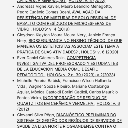
APLICADA À MINERAÇÃO
,
HOLOS: v. 4 (2022)
Andressa Vigne Xavier, Mauro Leandro Menegotto,
Pedro Eugênio Gomes Boehl,
AVALIAÇÃO DA
RESISTÊNCIA DE MISTURAS DE SOLO RESIDUAL DE
BASALTO COM RESÍDUOS DE MICROESFERAS DE
VIDRO
,
HOLOS: v. 4 (2019)
Gleydson Kleyton Moura Moura Nery, Janiele França
Nery,
BIOSSEGURANÇA NO ENSINO TÉCNICO: DE QUE
MANEIRA OS ESTETICISTAS ASSOCIAM ESTE TEMA A
PRÁTICA DE SUAS ATIVIDADES?
,
HOLOS: v. 6 (2020)
Ever Daniel Cáceres Rolín,
COMPETENCIA
INVESTIGATIVA DEL PROFESORADO Y ESTUDIANTES
DE LA EDUCACIÓN MEDIA COMO DESAFÍO
PEDAGÓGICO
,
HOLOS: v. 2 n. 39 (2023): v.2(2023)
Michelle Pereira Babisk, Francisco Wilson Hollanda
Vidal, Wagner Souza Ribeiro, Mariane Costalonga
Aguiar, Mônica Castoldi Borlini Gadioli, Carlos Maurício
Fontes Vieira,
INCORPORAÇÃO DE RESÍDUO DE
QUARTZITOS EM CERÂMICA VERMELHA
,
HOLOS: v. 6
(2012)
Giovanni Silva Rêgo,
DIAGNÓSTICO PRELIMINAR DO
SISTEMA DE GESTÃO DOS RESÍDUOS DE SERVIÇOS DE
SAÚDE DA LIGA NORTE RIOGRANDENSE CONTRA O