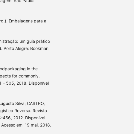
lagem. São Paulo:
d.). Embalagens para a
istração: um guia prático
. Porto Alegre: Bookman,
odpackaging in the
spects for commonly.
91 – 505, 2018. Disponível
ugusto Silva; CASTRO,
ística Reversa. Revista
5-456, 2012. Disponível
. Acesso em: 19 mai. 2018.