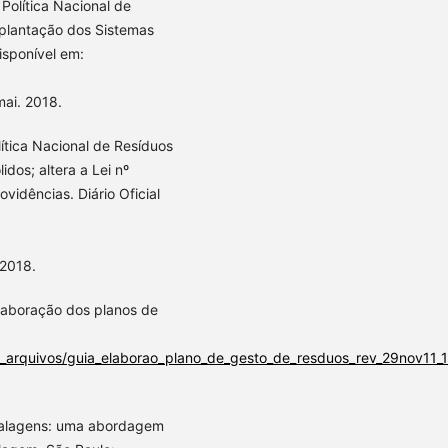
 Política Nacional de
mplantação dos Sistemas
isponível em:
mai. 2018.
ítica Nacional de Resíduos
idos; altera a Lei nº
vidências. Diário Oficial
 2018.
elaboração dos planos de
/_arquivos/guia_elaborao_plano_de_gesto_de_resduos_rev_29nov11_
balagens: uma abordagem