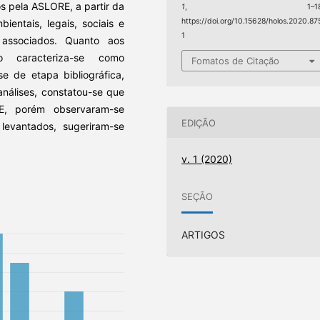
s pela ASLORE, a partir da
1
, 1–18
https://doi.org/10.15628/holos.2020.87
ientais, legais, sociais e
1
 associados. Quanto aos
o caracteriza-se como
Fomatos de Citação
-se de etapa bibliográfica,
nálises, constatou-se que
E, porém observaram-se
EDIÇÃO
levantados, sugeriram-se
v. 1 (2020)
SEÇÃO
ARTIGOS