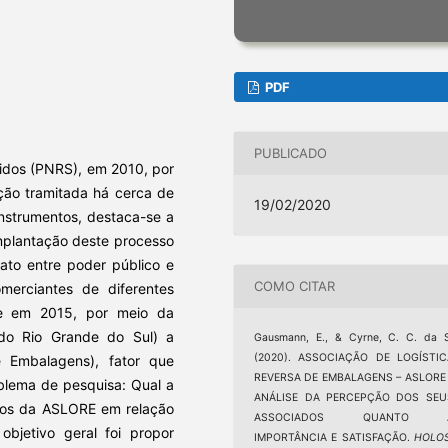
PDF
PUBLICADO
lidos (PNRS), em 2010, por
ção tramitada há cerca de
19/02/2020
instrumentos, destaca-se a
mplantação deste processo
rato entre poder público e
COMO CITAR
omerciantes de diferentes
u-se em 2015, por meio da
do Rio Grande do Sul) a
Gausmann, E., & Cyrne, C. C. da 
(2020). ASSOCIAÇÃO DE LOGÍSTIC
 Embalagens), fator que
REVERSA DE EMBALAGENS – ASLORE 
blema de pesquisa: Qual a
ANÁLISE DA PERCEPÇÃO DOS SEU
ados da ASLORE em relação
ASSOCIADOS QUANTO 
objetivo geral foi propor
IMPORTÂNCIA E SATISFAÇÃO.
HOLO