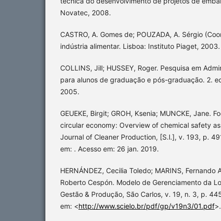
técnica do desenvolvimento de projetos de emba
Novatec, 2008.
CASTRO, A. Gomes de; POUZADA, A. Sérgio (Coor
indústria alimentar. Lisboa: Instituto Piaget, 2003.
COLLINS, Jill; HUSSEY, Roger. Pesquisa em Admin
para alunos de graduação e pós-graduação. 2. ed
2005.
GEUEKE, Birgit; GROH, Ksenia; MUNCKE, Jane. Fo
circular economy: Overview of chemical safety a
Journal of Cleaner Production, [S.l.], v. 193, p. 4
em: . Acesso em: 26 jan. 2019.
HERNÁNDEZ, Cecilia Toledo; MARINS, Fernando A
Roberto Cespón. Modelo de Gerenciamento da Log
Gestão & Produção, São Carlos, v. 19, n. 3, p. 44
em: <
http://www.scielo.br/pdf/gp/v19n3/01.pdf
>