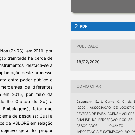
PDF
PUBLICADO
lidos (PNRS), em 2010, por
ção tramitada há cerca de
19/02/2020
instrumentos, destaca-se a
mplantação deste processo
rato entre poder público e
COMO CITAR
omerciantes de diferentes
u-se em 2015, por meio da
do Rio Grande do Sul) a
Gausmann, E., & Cyrne, C. C. da 
(2020). ASSOCIAÇÃO DE LOGÍSTIC
 Embalagens), fator que
REVERSA DE EMBALAGENS – ASLORE 
blema de pesquisa: Qual a
ANÁLISE DA PERCEPÇÃO DOS SEU
ados da ASLORE em relação
ASSOCIADOS QUANTO 
objetivo geral foi propor
IMPORTÂNCIA E SATISFAÇÃO.
HOLO