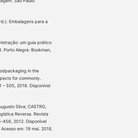
lagem. São Paulo:
d.). Embalagens para a
istração: um guia prático
. Porto Alegre: Bookman,
odpackaging in the
spects for commonly.
91 – 505, 2018. Disponível
ugusto Silva; CASTRO,
ística Reversa. Revista
5-456, 2012. Disponível
. Acesso em: 19 mai. 2018.