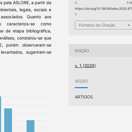
s pela ASLORE, a partir da
1
, 1–18
https://doi.org/10.15628/holos.2020.87
ientais, legais, sociais e
1
 associados. Quanto aos
o caracteriza-se como
Fomatos de Citação
-se de etapa bibliográfica,
nálises, constatou-se que
E, porém observaram-se
EDIÇÃO
levantados, sugeriram-se
v. 1 (2020)
SEÇÃO
ARTIGOS