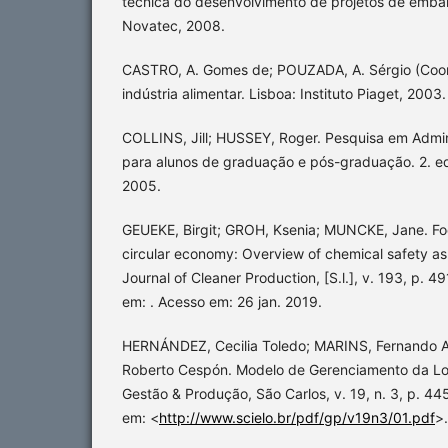
técnica do desenvolvimento de projetos de emba
Novatec, 2008.
CASTRO, A. Gomes de; POUZADA, A. Sérgio (Coor
indústria alimentar. Lisboa: Instituto Piaget, 2003.
COLLINS, Jill; HUSSEY, Roger. Pesquisa em Admin
para alunos de graduação e pós-graduação. 2. ed
2005.
GEUEKE, Birgit; GROH, Ksenia; MUNCKE, Jane. Fo
circular economy: Overview of chemical safety a
Journal of Cleaner Production, [S.l.], v. 193, p. 4
em: . Acesso em: 26 jan. 2019.
HERNÁNDEZ, Cecilia Toledo; MARINS, Fernando A
Roberto Cespón. Modelo de Gerenciamento da Log
Gestão & Produção, São Carlos, v. 19, n. 3, p. 44
em: <
http://www.scielo.br/pdf/gp/v19n3/01.pdf
>