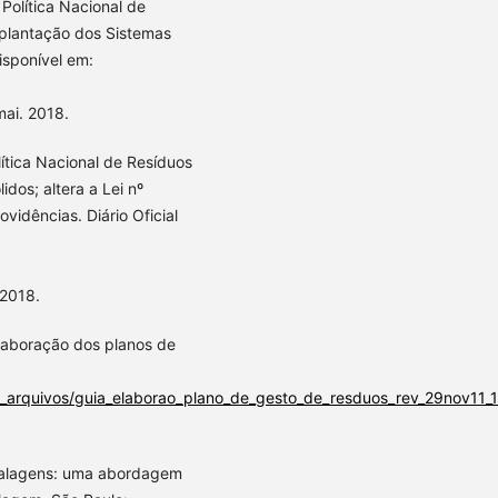
 Política Nacional de
mplantação dos Sistemas
isponível em:
mai. 2018.
ítica Nacional de Resíduos
idos; altera a Lei nº
vidências. Diário Oficial
 2018.
elaboração dos planos de
/_arquivos/guia_elaborao_plano_de_gesto_de_resduos_rev_29nov11_
balagens: uma abordagem