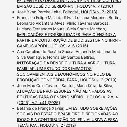
EFLUENTE DO DESSALINIZADOR E DA TILAPICULTURA
EM SÃO JOSÉ DO SERIDÓ-RN
,
HOLOS: v. 7 (2016)
José Yvan Pereira Leite,
Editorial
,
HOLOS: v. 2 (2013)
Francisco Felipe Maia da Silva, Luciana Medeiros Bertini,
Leonardo Alcântara Alves, Plínio Tavares Barbosa,
Luciano Fernandes Moura, Cleia Souza Macêdo,
IMPLICAÇÕES E POSSIBILIDADES PARA O ENSINO A
PARTIR DA CONSTRUÇÃO DE BIODIGESTOR NO IFRN –
CAMPUS APODI.
,
HOLOS: v. 6 (2015)
Ana Caroline do Rosário Sousa, Amanda Madalena da
Silva Gemaque, Norma Ely Santos Beltrão,
INTEGRAÇÃO DA DENDEICULTURA À AGRICULTURA
FAMILIAR: UM ESTUDO DOS IMPACTOS
SOCIOAMBIENTAIS E ECONÔMICOS NO POLO DE
PRODUÇÃO CONCÓRDIA, PARÁ
,
HOLOS: v. 2 (2019)
Jean Mac Cole Tavares Santos, Maria Kélia da Silva,
ATUAÇÃO DE PROFESSORES NÃO ALINHADOS ÀS
POLÍTICAS PARA O ENSINO MÉDIO
,
HOLOS: v. 2 n. 41
(2025): V.2 n.41 (2025)
Betânia de França Xavier,
UM ESTUDO SOBRE AÇÕES
SOCIAIS DO ESTADO BRASILEIRO DIRECIONADAS AO
IDOSO E A CONTRIBUIÇÃO DO IFRN ALUSIVA A ESSA
TEMÁTICA
,
HOLOS: v. 2 (2012)