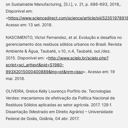
on Sustainable Manufacturing, [S.l.], v. 21, p. 686-693, 2018,.
Disponível em:
<
https://www.sciencedirect.com/science/article/pii/S23519789
Acesso em: 13 set. 2018.
NASCIMENTO, Victor Fernandez, et al. Evolução e desafios no
gerenciamento dos resíduos sólidos urbanos no Brasil. Revista
Ambiente & Água, Taubaté, v.10, n.4, Taubaté, out./dez.
2015. Disponível em: <
http://www.scielo.br/scielo.php?
script=sci_arttext&pid=S1980-
993X2015000400889&lng=pt&nrm=isso
>. Acesso em: 19
mai. 2018.
OLIVEIRA, Greice Kelly Lourenço Porfírio de. Tecnologias
Verdes: mecanismos de efetivação da Política Nacional de
Resíduos Sólidos aplicadas ao setor agrícola. 2017. 129 f.
Dissertação (Mestrado em Direito Agrário) – Universidade
Federal de Goiás, Goiânia, 04 abr. 2017.