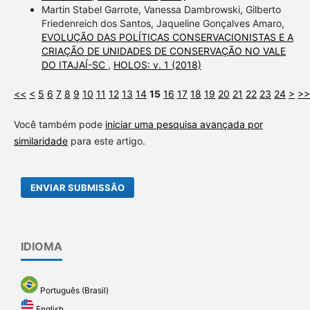
Martin Stabel Garrote, Vanessa Dambrowski, Gilberto
Friedenreich dos Santos, Jaqueline Gonçalves Amaro,
EVOLUÇÃO DAS POLÍTICAS CONSERVACIONISTAS E A
CRIAÇÃO DE UNIDADES DE CONSERVAÇÃO NO VALE
DO ITAJAÍ-SC
,
HOLOS: v. 1 (2018)
<<
<
5
6
7
8
9
10
11
12
13
14
15
16
17
18
19
20
21
22
23
24
>
>>
Você também pode
iniciar uma pesquisa avançada por
similaridade
para este artigo.
ENVIAR SUBMISSÃO
IDIOMA
Português (Brasil)
English