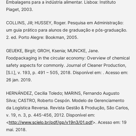
Embalagens para a indústria alimentar. Lisboa: Instituto
Piaget, 2003.
COLLINS, Jill; HUSSEY, Roger. Pesquisa em Administração:
um guia prático para alunos de graduação e pós-graduação.
2. ed. Porto Alegre: Bookman, 2005.
GEUEKE, Birgit; GROH, Ksenia; MUNCKE, Jane.
Foodpackaging in the circular economy: Overview of chemical
safety aspects for commonly. Journal of Cleaner Production,
[S.l.], v. 193, p. 491 – 505, 2018. Disponível em: . Acesso em:
26 jan. 2019.
HERNÁNDEZ, Cecilia Toledo; MARINS, Fernando Augusto
Silva; CASTRO, Roberto Cespón. Modelo de Gerenciamento
da Logística Reversa. Revista Gestão & Produção, São Carlos,
v. 19, n. 3, p. 445-456, 2012. Disponível em:
<
http://www.scielo.br/pdf/gp/v19n3/01.pdf
>. Acesso em: 19
mai. 2018.