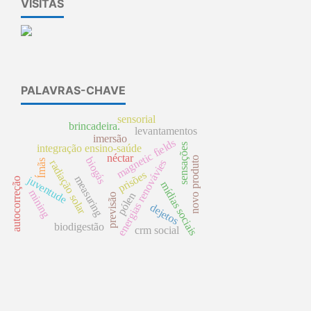
VISITAS
PALAVRAS-CHAVE
sensorial
brincadeira.
levantamentos
imersão
magnetic fields
sensações
integração ensino-saúde
néctar
novo produto
biogás
energias renovávies
Ímãs
radiação solar
prisões
measuring
juventude
autocorreção
mídias sociais
mining
pólen
previsão
dejetos
biodigestão
crm social