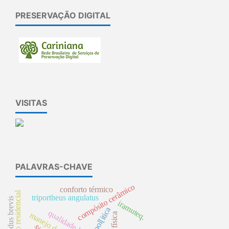
PRESERVAÇÃO DIGITAL
VISITAS
PALAVRAS-CHAVE
compósito cerâmico
conforto térmico
triportheus angulatus
prochilodus brevis
iramuteq.
pol[itica
qualidade hídrica
manejo de bacia