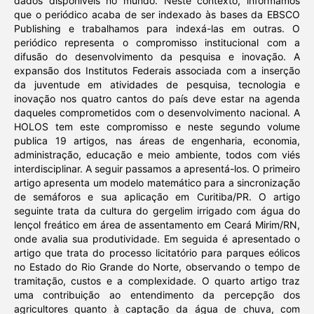
dados disponíveis no mundo. Neste contexto, informamos
que o periódico acaba de ser indexado às bases da EBSCO
Publishing e trabalhamos para indexá-las em outras. O
periódico representa o compromisso institucional com a
difusão do desenvolvimento da pesquisa e inovação. A
expansão dos Institutos Federais associada com a inserção
da juventude em atividades de pesquisa, tecnologia e
inovação nos quatro cantos do país deve estar na agenda
daqueles comprometidos com o desenvolvimento nacional. A
HOLOS tem este compromisso e neste segundo volume
publica 19 artigos, nas áreas de engenharia, economia,
administração, educação e meio ambiente, todos com viés
interdisciplinar. A seguir passamos a apresentá-los. O primeiro
artigo apresenta um modelo matemático para a sincronização
de semáforos e sua aplicação em Curitiba/PR. O artigo
seguinte trata da cultura do gergelim irrigado com água do
lençol freático em área de assentamento em Ceará Mirim/RN,
onde avalia sua produtividade. Em seguida é apresentado o
artigo que trata do processo licitatório para parques eólicos
no Estado do Rio Grande do Norte, observando o tempo de
tramitação, custos e a complexidade. O quarto artigo traz
uma contribuição ao entendimento da percepção dos
agricultores quanto à captação da água de chuva, com