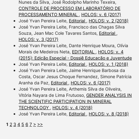
Nunes da Silva, José Rodolpho Marinho Texeira,
CONTROLE DE PROCESSO EM LABORATÓRIO DE
PROCESSAMENTO MINERAL
,
HOLOS: v. 6 (2017)
José Yvan Pereira Leite,
Editorial
,
HOLOS: v. 2 (2018)
José Yvan Pereira Leite, Francisco das Chagas Silva
Souza, Jean Mac Cole Tavares Santos,
Editorial
,
HOLOS: v. 3 (2017)
José Yvan Pereira Leite, Dante Henrique Moura, Olívia
Morais de Medeiros Neta,
EDITORIAL
,
HOLOS: v. 4
(2015): Edição Especial - Dossiê Educação e Juventude
José Yvan Pereira Leite,
Editorial
,
HOLOS: v. 1 (2018)
José Yvan Pereira Leite, Jaime Henrique Barbosa da
Costa, Oscar Jesus Choque Fernandez, Simone Patrícia
Aranha da Paz,
Editorial
,
HOLOS: v. 6 (2017)
José Yvan Pereira Leite, Arthemis Silva de Oliveira,
Vitória Nayara de Lima Frutuoso,
GENDER ANALYSIS IN
THE SCIENTIFIC PARTICIPATION IN MINERAL
TECHNOLOGY
,
HOLOS: v. 4 (2018)
José Yvan Pereira Leite,
Editorial
,
HOLOS: v. 8 (2018)
1
2
3
4
5
6
7
>
>>