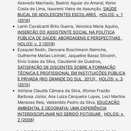
Azevedo Machado, Beatriz Aguiar do Amaral, Kenio
Costa de Lima, Isauremi Vieira de Assunção,
SAÚDE
BUCAL DE ADOLESCENTES ESCOLARES
,
HOLOS: v. 1
(2016)
Lenin Cavalcanti Brito Guerra, Veronica Maria Aquino,
INSERÇÃO DO ASSISTENTE SOCIAL NA POLÍTICA
PÚBLICA DE SAÚDE: ABORDAGENS E PERSPECTIVAS
,
HOLOS: v. 2 (2019)
Ezequiel Redin, Geovane Boschmann Reimche,
Guilherme Matias Lixinski, Jaqueline Basso Stivanin,
Elvio Izaias da Silva, Claudemir de Quadros,
SATISFAÇÃO DE DISCENTES SOBRE A FORMAÇÃO
TÉCNICA E PROFISSIONAL EM INSTITUIÇÕES PÚBLICA
E PRIVADA (RIO GRANDE DO SUL, 2013)
,
HOLOS: v. 3
(2015)
Adriana Claudia Câmara da Silva, Afonso Frazão
Barbosa Júnior, Ana Luiza Cerqueira Lopes, Leci Martins
Menezes Reis, Valdenildo Pedro da Silva,
EDUCAÇÃO
AMBIENTAL E GEOGRAFIA: UMA EXPERIÊNCIA
INTERDISCIPLINAR NO SERIDÓ POTIGUAR
,
HOLOS: v.
2 (2006)