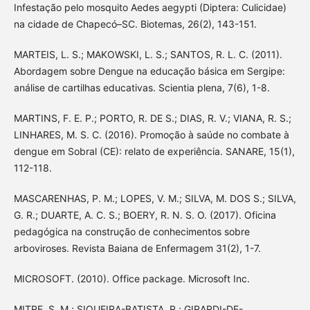
Infestação pelo mosquito Aedes aegypti (Diptera: Culicidae)
na cidade de Chapecó–SC. Biotemas, 26(2), 143-151.
MARTEIS, L. S.; MAKOWSKI, L. S.; SANTOS, R. L. C. (2011).
Abordagem sobre Dengue na educação básica em Sergipe:
análise de cartilhas educativas. Scientia plena, 7(6), 1-8.
MARTINS, F. E. P.; PORTO, R. DE S.; DIAS, R. V.; VIANA, R. S.;
LINHARES, M. S. C. (2016). Promoção à saúde no combate à
dengue em Sobral (CE): relato de experiência. SANARE, 15(1),
112-118.
MASCARENHAS, P. M.; LOPES, V. M.; SILVA, M. DOS S.; SILVA,
G. R.; DUARTE, A. C. S.; BOERY, R. N. S. O. (2017). Oficina
pedagógica na construção de conhecimentos sobre
arboviroses. Revista Baiana de Enfermagem 31(2), 1-7.
MICROSOFT. (2010). Office package. Microsoft Inc.
MITRE, S. M.; SIQUEIRA-BATISTA, R.; GIRARDI-DE-