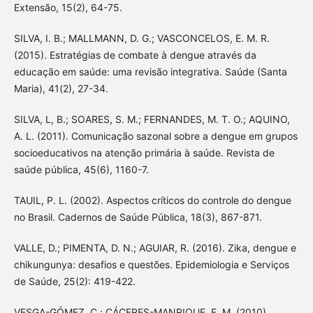
Extensão, 15(2), 64-75.
SILVA, I. B.; MALLMANN, D. G.; VASCONCELOS, E. M. R.
(2015). Estratégias de combate à dengue através da
educação em saúde: uma revisão integrativa. Saúde (Santa
Maria), 41(2), 27-34.
SILVA, L, B.; SOARES, S. M.; FERNANDES, M. T. O.; AQUINO,
A. L. (2011). Comunicação sazonal sobre a dengue em grupos
socioeducativos na atenção primária à saúde. Revista de
saúde pública, 45(6), 1160-7.
TAUIL, P. L. (2002). Aspectos críticos do controle do dengue
no Brasil. Cadernos de Saúde Pública, 18(3), 867-871.
VALLE, D.; PIMENTA, D. N.; AGUIAR, R. (2016). Zika, dengue e
chikungunya: desafios e questões. Epidemiologia e Serviços
de Saúde, 25(2): 419-422.
VESGA-GÓMEZ, C.; CÁCERES-MANRIQUE, F. M. (2010).