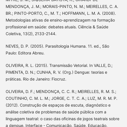
MENDONÇA, J. M.; MORAIS-PINTO, N. M.; MEIRELLES, C. A.
BR.; PINTO-PORTO, C., M. T.; HOFFMANN, L. M. A. (2008).
Metodologias ativas de ensino-aprendizagem na formação
profissional em saúde: debates atuais. Ciência & Saúde
Coletiva, 13(2), 2133-2144.
NEVES, D. P. (2005). Parasitologia Humana. 11. ed., São
Paulo: Editora Abreu.
OLIVEIRA, R. L. (2015). Transmissão Vetorial. In VALLE, D.;
PIMENTA, D. N.; CUNHA, R. V. (Org.) Dengue: teorias e
práticas. Rio de Janeiro: Fiocruz.
OLIVEIRA, D. F.; MENDONÇA, C. C. R.; MEIRELLES, R. M. S.;
COUTINHO, C. M. L. M.; JORGE, C. T. C. A.; LUZ, M. R. M. P.
(2012). Construção de espaços de escuta, diagnóstico e
análise coletiva de problemas de saúde pública com a
linguagem teatral: o caso das oficinas de jogos teatrais sobre
a dengue. Interface - Comunicação, Saúde, Educação,