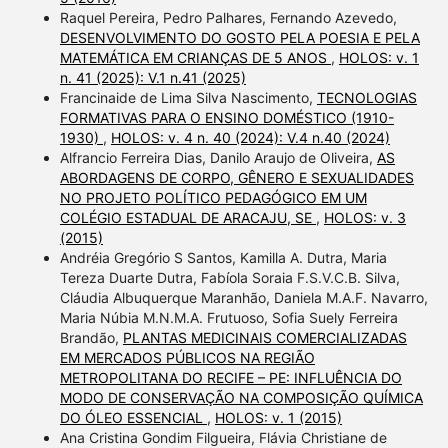
Raquel Pereira, Pedro Palhares, Fernando Azevedo,
DESENVOLVIMENTO DO GOSTO PELA POESIA E PELA
MATEMÁTICA EM CRIANÇAS DE 5 ANOS
,
HOLOS: v. 1
n. 41 (2025): V.1 n.41 (2025)
Francinaide de Lima Silva Nascimento,
TECNOLOGIAS
FORMATIVAS PARA O ENSINO DOMÉSTICO (1910-
1930)
,
HOLOS: v. 4 n. 40 (2024): V.4 n.40 (2024)
Alfrancio Ferreira Dias, Danilo Araujo de Oliveira,
AS
ABORDAGENS DE CORPO, GÊNERO E SEXUALIDADES
NO PROJETO POLÍTICO PEDAGÓGICO EM UM
COLÉGIO ESTADUAL DE ARACAJU, SE
,
HOLOS: v. 3
(2015)
Andréia Gregório S Santos, Kamilla A. Dutra, Maria
Tereza Duarte Dutra, Fabíola Soraia F.S.V.C.B. Silva,
Cláudia Albuquerque Maranhão, Daniela M.A.F. Navarro,
Maria Núbia M.N.M.A. Frutuoso, Sofia Suely Ferreira
Brandão,
PLANTAS MEDICINAIS COMERCIALIZADAS
EM MERCADOS PÚBLICOS NA REGIÃO
METROPOLITANA DO RECIFE – PE: INFLUÊNCIA DO
MODO DE CONSERVAÇÃO NA COMPOSIÇÃO QUÍMICA
DO ÓLEO ESSENCIAL
,
HOLOS: v. 1 (2015)
Ana Cristina Gondim Filgueira, Flávia Christiane de