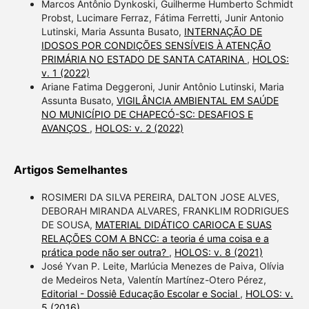
Marcos Antônio Dynkoski, Guilherme Humberto Schmidt
Probst, Lucimare Ferraz, Fátima Ferretti, Junir Antonio
Lutinski, Maria Assunta Busato,
INTERNAÇÃO DE
IDOSOS POR CONDIÇÕES SENSÍVEIS À ATENÇÃO
PRIMÁRIA NO ESTADO DE SANTA CATARINA
,
HOLOS:
v. 1 (2022)
Ariane Fatima Deggeroni, Junir Antônio Lutinski, Maria
Assunta Busato,
VIGILÂNCIA AMBIENTAL EM SAÚDE
NO MUNICÍPIO DE CHAPECÓ-SC: DESAFIOS E
AVANÇOS
,
HOLOS: v. 2 (2022)
Artigos Semelhantes
ROSIMERI DA SILVA PEREIRA, DALTON JOSE ALVES,
DEBORAH MIRANDA ALVARES, FRANKLIM RODRIGUES
DE SOUSA,
MATERIAL DIDÁTICO CARIOCA E SUAS
RELAÇÕES COM A BNCC: a teoria é uma coisa e a
prática pode não ser outra?
,
HOLOS: v. 8 (2021)
José Yvan P. Leite, Marlúcia Menezes de Paiva, Olívia
de Medeiros Neta, Valentín Martínez-Otero Pérez,
Editorial - Dossiê Educação Escolar e Social
,
HOLOS: v.
5 (2016)