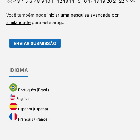
<<
<
3
4
5
6
7
8
9
10
11
12
13
14
15
16
17
18
19
20
21
22
>
>>
Você também pode
iniciar uma pesquisa avançada por
similaridade
para este artigo.
ENVIAR SUBMISSÃO
IDIOMA
Português (Brasil)
English
Español (España)
Français (France)