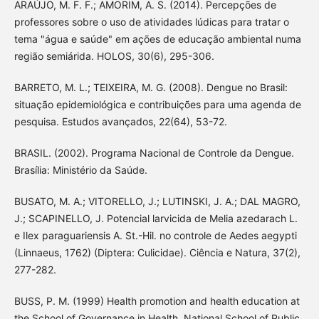
ARAÚJO, M. F. F.; AMORIM, A. S. (2014). Percepções de
professores sobre o uso de atividades lúdicas para tratar o
tema "água e saúde" em ações de educação ambiental numa
região semiárida. HOLOS, 30(6), 295-306.
BARRETO, M. L.; TEIXEIRA, M. G. (2008). Dengue no Brasil:
situação epidemiológica e contribuições para uma agenda de
pesquisa. Estudos avançados, 22(64), 53-72.
BRASIL. (2002). Programa Nacional de Controle da Dengue.
Brasília: Ministério da Saúde.
BUSATO, M. A.; VITORELLO, J.; LUTINSKI, J. A.; DAL MAGRO,
J.; SCAPINELLO, J. Potencial larvicida de Melia azedarach L.
e Ilex paraguariensis A. St.-Hil. no controle de Aedes aegypti
(Linnaeus, 1762) (Diptera: Culicidae). Ciência e Natura, 37(2),
277-282.
BUSS, P. M. (1999) Health promotion and health education at
the School of Governance in Health, National School of Public