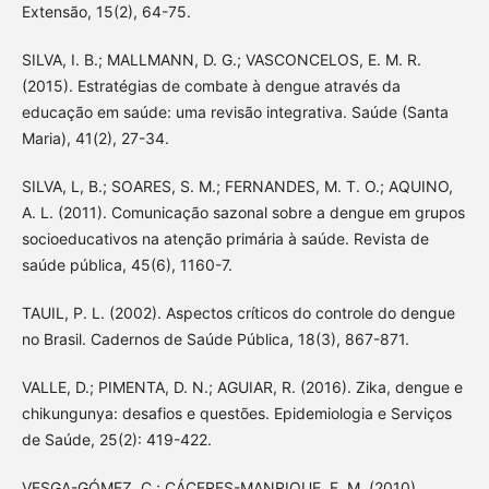
Extensão, 15(2), 64-75.
SILVA, I. B.; MALLMANN, D. G.; VASCONCELOS, E. M. R.
(2015). Estratégias de combate à dengue através da
educação em saúde: uma revisão integrativa. Saúde (Santa
Maria), 41(2), 27-34.
SILVA, L, B.; SOARES, S. M.; FERNANDES, M. T. O.; AQUINO,
A. L. (2011). Comunicação sazonal sobre a dengue em grupos
socioeducativos na atenção primária à saúde. Revista de
saúde pública, 45(6), 1160-7.
TAUIL, P. L. (2002). Aspectos críticos do controle do dengue
no Brasil. Cadernos de Saúde Pública, 18(3), 867-871.
VALLE, D.; PIMENTA, D. N.; AGUIAR, R. (2016). Zika, dengue e
chikungunya: desafios e questões. Epidemiologia e Serviços
de Saúde, 25(2): 419-422.
VESGA-GÓMEZ, C.; CÁCERES-MANRIQUE, F. M. (2010).