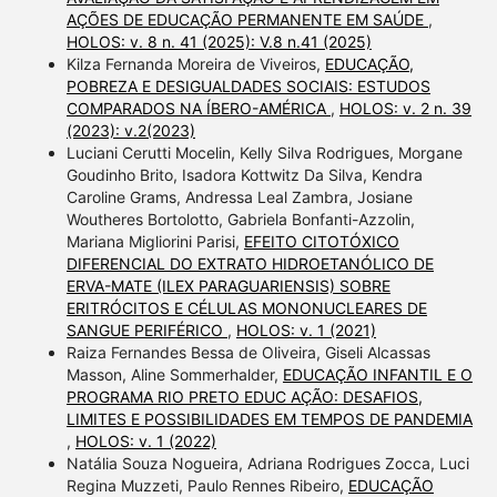
AÇÕES DE EDUCAÇÃO PERMANENTE EM SAÚDE
,
HOLOS: v. 8 n. 41 (2025): V.8 n.41 (2025)
Kilza Fernanda Moreira de Viveiros,
EDUCAÇÃO,
POBREZA E DESIGUALDADES SOCIAIS: ESTUDOS
COMPARADOS NA ÍBERO-AMÉRICA
,
HOLOS: v. 2 n. 39
(2023): v.2(2023)
Luciani Cerutti Mocelin, Kelly Silva Rodrigues, Morgane
Goudinho Brito, Isadora Kottwitz Da Silva, Kendra
Caroline Grams, Andressa Leal Zambra, Josiane
Woutheres Bortolotto, Gabriela Bonfanti-Azzolin,
Mariana Migliorini Parisi,
EFEITO CITOTÓXICO
DIFERENCIAL DO EXTRATO HIDROETANÓLICO DE
ERVA-MATE (ILEX PARAGUARIENSIS) SOBRE
ERITRÓCITOS E CÉLULAS MONONUCLEARES DE
SANGUE PERIFÉRICO
,
HOLOS: v. 1 (2021)
Raiza Fernandes Bessa de Oliveira, Giseli Alcassas
Masson, Aline Sommerhalder,
EDUCAÇÃO INFANTIL E O
PROGRAMA RIO PRETO EDUC AÇÃO: DESAFIOS,
LIMITES E POSSIBILIDADES EM TEMPOS DE PANDEMIA
,
HOLOS: v. 1 (2022)
Natália Souza Nogueira, Adriana Rodrigues Zocca, Luci
Regina Muzzeti, Paulo Rennes Ribeiro,
EDUCAÇÃO