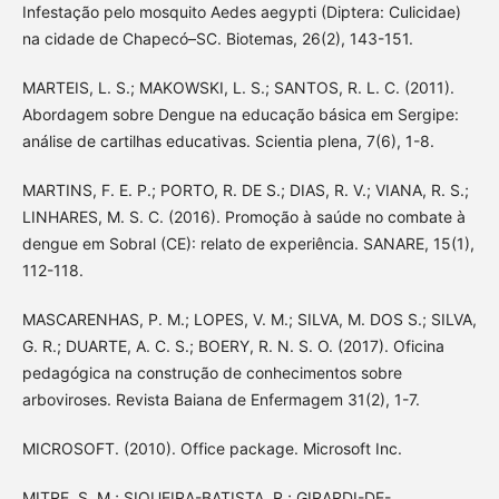
Infestação pelo mosquito Aedes aegypti (Diptera: Culicidae)
na cidade de Chapecó–SC. Biotemas, 26(2), 143-151.
MARTEIS, L. S.; MAKOWSKI, L. S.; SANTOS, R. L. C. (2011).
Abordagem sobre Dengue na educação básica em Sergipe:
análise de cartilhas educativas. Scientia plena, 7(6), 1-8.
MARTINS, F. E. P.; PORTO, R. DE S.; DIAS, R. V.; VIANA, R. S.;
LINHARES, M. S. C. (2016). Promoção à saúde no combate à
dengue em Sobral (CE): relato de experiência. SANARE, 15(1),
112-118.
MASCARENHAS, P. M.; LOPES, V. M.; SILVA, M. DOS S.; SILVA,
G. R.; DUARTE, A. C. S.; BOERY, R. N. S. O. (2017). Oficina
pedagógica na construção de conhecimentos sobre
arboviroses. Revista Baiana de Enfermagem 31(2), 1-7.
MICROSOFT. (2010). Office package. Microsoft Inc.
MITRE, S. M.; SIQUEIRA-BATISTA, R.; GIRARDI-DE-