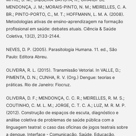
MENDONÇA, J. M.; MORAIS-PINTO, N. M.; MEIRELLES, C. A.
BR.; PINTO-PORTO, C., M. T.; HOFFMANN, L. M. A. (2008).
Metodologias ativas de ensino-aprendizagem na formação
profissional em saúde: debates atuais. Ciência & Saúde
Coletiva, 13(2), 2133-2144.
NEVES, D. P. (2005). Parasitologia Humana. 11. ed., São
Paulo: Editora Abreu.
OLIVEIRA, R. L. (2015). Transmissão Vetorial. In VALLE, D.;
PIMENTA, D. N.; CUNHA, R. V. (Org.) Dengue: teorias e
práticas. Rio de Janeiro: Fiocruz.
OLIVEIRA, D. F.; MENDONÇA, C. C. R.; MEIRELLES, R. M. S.;
COUTINHO, C. M. L. M.; JORGE, C. T. C. A.; LUZ, M. R. M. P.
(2012). Construção de espaços de escuta, diagnóstico e
análise coletiva de problemas de saúde pública com a
linguagem teatral: o caso das oficinas de jogos teatrais sobre
a dengue. Interface - Comunicação, Saúde, Educação,