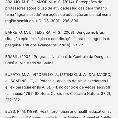
ARAÚJO, M. F. F.; AMORIM, A. S. (2014). Percepções de
professores sobre o uso de atividades lúdicas para tratar o
tema "água e saúde" em ações de educação ambiental numa
região semiárida. HOLOS, 30(6), 295-306.
BARRETO, M. L.; TEIXEIRA, M. G. (2008). Dengue no Brasil:
situação epidemiológica e contribuições para uma agenda de
pesquisa. Estudos avançados, 22(64), 53-72.
BRASIL. (2002). Programa Nacional de Controle da Dengue.
Brasília: Ministério da Saúde.
BUSATO, M. A.; VITORELLO, J.; LUTINSKI, J. A.; DAL MAGRO,
J.; SCAPINELLO, J. Potencial larvicida de Melia azedarach L.
e Ilex paraguariensis A. St.-Hil. no controle de Aedes aegypti
(Linnaeus, 1762) (Diptera: Culicidae). Ciência e Natura, 37(2),
277-282.
BUSS, P. M. (1999) Health promotion and health education at
the School of Governance in Health, National School of Public