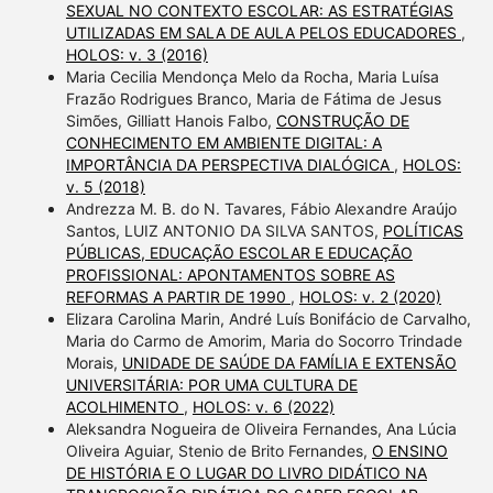
SEXUAL NO CONTEXTO ESCOLAR: AS ESTRATÉGIAS
UTILIZADAS EM SALA DE AULA PELOS EDUCADORES
,
HOLOS: v. 3 (2016)
Maria Cecilia Mendonça Melo da Rocha, Maria Luísa
Frazão Rodrigues Branco, Maria de Fátima de Jesus
Simões, Gilliatt Hanois Falbo,
CONSTRUÇÃO DE
CONHECIMENTO EM AMBIENTE DIGITAL: A
IMPORTÂNCIA DA PERSPECTIVA DIALÓGICA
,
HOLOS:
v. 5 (2018)
Andrezza M. B. do N. Tavares, Fábio Alexandre Araújo
Santos, LUIZ ANTONIO DA SILVA SANTOS,
POLÍTICAS
PÚBLICAS, EDUCAÇÃO ESCOLAR E EDUCAÇÃO
PROFISSIONAL: APONTAMENTOS SOBRE AS
REFORMAS A PARTIR DE 1990
,
HOLOS: v. 2 (2020)
Elizara Carolina Marin, André Luís Bonifácio de Carvalho,
Maria do Carmo de Amorim, Maria do Socorro Trindade
Morais,
UNIDADE DE SAÚDE DA FAMÍLIA E EXTENSÃO
UNIVERSITÁRIA: POR UMA CULTURA DE
ACOLHIMENTO
,
HOLOS: v. 6 (2022)
Aleksandra Nogueira de Oliveira Fernandes, Ana Lúcia
Oliveira Aguiar, Stenio de Brito Fernandes,
O ENSINO
DE HISTÓRIA E O LUGAR DO LIVRO DIDÁTICO NA