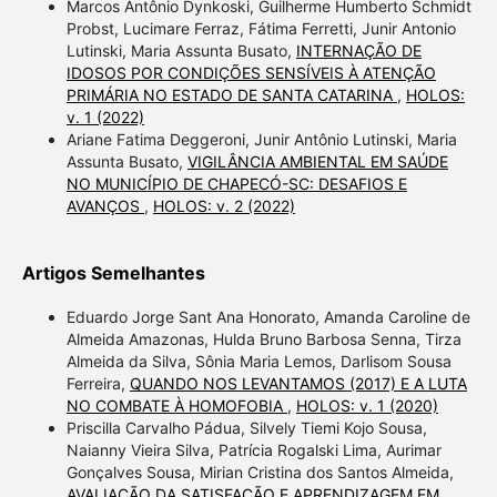
Marcos Antônio Dynkoski, Guilherme Humberto Schmidt
Probst, Lucimare Ferraz, Fátima Ferretti, Junir Antonio
Lutinski, Maria Assunta Busato,
INTERNAÇÃO DE
IDOSOS POR CONDIÇÕES SENSÍVEIS À ATENÇÃO
PRIMÁRIA NO ESTADO DE SANTA CATARINA
,
HOLOS:
v. 1 (2022)
Ariane Fatima Deggeroni, Junir Antônio Lutinski, Maria
Assunta Busato,
VIGILÂNCIA AMBIENTAL EM SAÚDE
NO MUNICÍPIO DE CHAPECÓ-SC: DESAFIOS E
AVANÇOS
,
HOLOS: v. 2 (2022)
Artigos Semelhantes
Eduardo Jorge Sant Ana Honorato, Amanda Caroline de
Almeida Amazonas, Hulda Bruno Barbosa Senna, Tirza
Almeida da Silva, Sônia Maria Lemos, Darlisom Sousa
Ferreira,
QUANDO NOS LEVANTAMOS (2017) E A LUTA
NO COMBATE À HOMOFOBIA
,
HOLOS: v. 1 (2020)
Priscilla Carvalho Pádua, Silvely Tiemi Kojo Sousa,
Naianny Vieira Silva, Patrícia Rogalski Lima, Aurimar
Gonçalves Sousa, Mirian Cristina dos Santos Almeida,
AVALIAÇÃO DA SATISFAÇÃO E APRENDIZAGEM EM