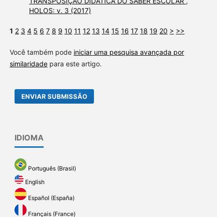
TRANSPOSIÇÃO DIDÁTICA DO SABER ESCOLAR
,
HOLOS: v. 3 (2017)
1
2
3
4
5
6
7
8
9
10
11
12
13
14
15
16
17
18
19
20
>
>>
Você também pode
iniciar uma pesquisa avançada por
similaridade
para este artigo.
ENVIAR SUBMISSÃO
IDIOMA
Português (Brasil)
English
Español (España)
Français (France)