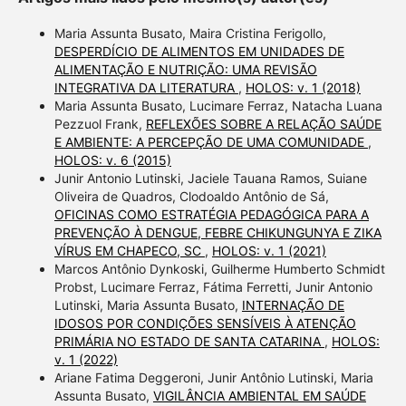
Maria Assunta Busato, Maira Cristina Ferigollo,
DESPERDÍCIO DE ALIMENTOS EM UNIDADES DE
ALIMENTAÇÃO E NUTRIÇÃO: UMA REVISÃO
INTEGRATIVA DA LITERATURA
,
HOLOS: v. 1 (2018)
Maria Assunta Busato, Lucimare Ferraz, Natacha Luana
Pezzuol Frank,
REFLEXÕES SOBRE A RELAÇÃO SAÚDE
E AMBIENTE: A PERCEPÇÃO DE UMA COMUNIDADE
,
HOLOS: v. 6 (2015)
Junir Antonio Lutinski, Jaciele Tauana Ramos, Suiane
Oliveira de Quadros, Clodoaldo Antônio de Sá,
OFICINAS COMO ESTRATÉGIA PEDAGÓGICA PARA A
PREVENÇÃO À DENGUE, FEBRE CHIKUNGUNYA E ZIKA
VÍRUS EM CHAPECO, SC
,
HOLOS: v. 1 (2021)
Marcos Antônio Dynkoski, Guilherme Humberto Schmidt
Probst, Lucimare Ferraz, Fátima Ferretti, Junir Antonio
Lutinski, Maria Assunta Busato,
INTERNAÇÃO DE
IDOSOS POR CONDIÇÕES SENSÍVEIS À ATENÇÃO
PRIMÁRIA NO ESTADO DE SANTA CATARINA
,
HOLOS:
v. 1 (2022)
Ariane Fatima Deggeroni, Junir Antônio Lutinski, Maria
Assunta Busato,
VIGILÂNCIA AMBIENTAL EM SAÚDE