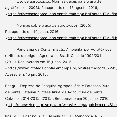
______. Uso de agrotóxicos: Normas gerais para o uso de
agrotóxicos. (2003). Recuperado em 15 agosto, 2016,
<
https://sistemasdeproducao.cnptia.embrapa.br/FontesHTML/B
______. Normas sobre o uso de agrotóxicos. (2005).
Recuperado em 10 junho, 2016,
<
https://sistemasdeproducao.cnptia.embrapa.br/FontesHTML/Pi
______. Panorama da Contaminação Ambiental por Agrotóxicos
e Nitrato de origem Agrícola no Brasil: Cenário 1992/2011.
(2011). Recuperado em 15 junho, 2016,
<
https://www.infoteca.cnptia.embrapa.br/bitstream/doc/98724
Acesso em: 15 jun. 2016.
Epagri - Empresa de Pesquisa Agropecuária e Extensão Rural
de Santa Catarina. Síntese Anual da Agricultura de Santa
Catarina 2014-2015. (2015). Recuperado em 20 junho, 2016,
<
http://docweb.epagri.sc.gov.br/website_cepa/publicacoes/Sin
Kós, M. I., Hoshino, A. C., Asmus, C. I. F., Mendonça, R. &