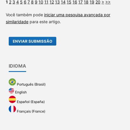
1
2
3
4
5
6
7
8
9
10
11
12
13
14
15
16
17
18
19
20
>
>>
Você também pode
iniciar uma pesquisa avançada por
similaridade
para este artigo.
ENVIAR SUBMISSÃO
IDIOMA
Português (Brasil)
English
Español (España)
Français (France)