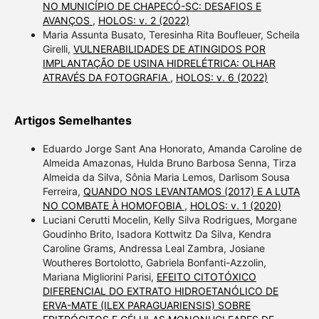
NO MUNICÍPIO DE CHAPECÓ-SC: DESAFIOS E
AVANÇOS
,
HOLOS: v. 2 (2022)
Maria Assunta Busato, Teresinha Rita Boufleuer, Scheila
Girelli,
VULNERABILIDADES DE ATINGIDOS POR
IMPLANTAÇÃO DE USINA HIDRELÉTRICA: OLHAR
ATRAVÉS DA FOTOGRAFIA
,
HOLOS: v. 6 (2022)
Artigos Semelhantes
Eduardo Jorge Sant Ana Honorato, Amanda Caroline de
Almeida Amazonas, Hulda Bruno Barbosa Senna, Tirza
Almeida da Silva, Sônia Maria Lemos, Darlisom Sousa
Ferreira,
QUANDO NOS LEVANTAMOS (2017) E A LUTA
NO COMBATE À HOMOFOBIA
,
HOLOS: v. 1 (2020)
Luciani Cerutti Mocelin, Kelly Silva Rodrigues, Morgane
Goudinho Brito, Isadora Kottwitz Da Silva, Kendra
Caroline Grams, Andressa Leal Zambra, Josiane
Woutheres Bortolotto, Gabriela Bonfanti-Azzolin,
Mariana Migliorini Parisi,
EFEITO CITOTÓXICO
DIFERENCIAL DO EXTRATO HIDROETANÓLICO DE
ERVA-MATE (ILEX PARAGUARIENSIS) SOBRE