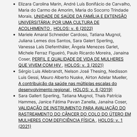
Elizara Carolina Marin, André Luís Bonifácio de Carvalho,
Maria do Carmo de Amorim, Maria do Socorro Trindade
Morais,
UNIDADE DE SAÚDE DA FAMÍLIA E EXTENSÃO
UNIVERSITÁRIA: POR UMA CULTURA DE
ACOLHIMENTO
,
HOLOS: v. 6 (2022)
Mariele Amaral Schneider Cardoso, Tatiana Mugnol,
Juliana Lemes dos Santos, Sara Galert Sperling,
Vanessa Laís Diefenthäler, Ângela Menezes Garlet,
Michele Ferraz Figueiró, Paulo Ricardo Moreira, Janaina
Coser,
PERFIL E QUALIDADE DE VIDA DE MULHERES
QUE VIVEM COM HIV
,
HOLOS: v. 3 (2021)
Sérgio Luis Allebrandt, Nelson José Thesing, Nedisson
Luis Gessi, Mauro Alberto Nuske, Aírton Adelar Mueller,
A contribuição da saúde nas múltiplas escalas do
desenvolvimento regional
,
HOLOS: v. 6 (2019)
Sara Gallert Sperling, Tatiana Mugnol, Thaís Patrícia
Hammes, Janice Fátima Pavan Zanella, Janaína Coser,
VALIDAÇÃO DE INSTRUMENTO PARA AVALIAÇÃO DO
RASTREAMENTO DO CÂNCER DO COLO DO ÚTERO EM
MULHERES COM DEFICIÊNCIA FÍSICA
,
HOLOS: v. 1
(2021)