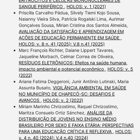
ERITRÓCITOS E CÉLULAS MONONUCLEARES DE
SANGUE PERIFÉRICO
,
HOLOS: v. 1 (2021)
Priscilla Carvalho Pádua, Silvely Tiemi Kojo Sousa,
Naianny Vieira Silva, Patrícia Rogalski Lima, Aurimar
Gonçalves Sousa, Mirian Cristina dos Santos Almeida,
AVALIAÇÃO DA SATISFAÇÃO E APRENDIZAGEM EM
AÇÕES DE EDUCAÇÃO PERMANENTE EM SAÚDE
,
HOLOS: v. 8 n. 41 (2025): V.8 n.41 (2025)
Marc François Richter, Daiane Lippert Tavares,
Jaqueline Morbach, Celmar Correa de Oliveira,
RESÍDUOS ELETRÔNICOS: Efeitos na saúde humana,
impacto ambiental e potencial econômico
,
HOLOS: v. 5
(2022)
Ariane Fatima Deggeroni, Junir Antônio Lutinski, Maria
Assunta Busato,
VIGILÂNCIA AMBIENTAL EM SAÚDE
NO MUNICÍPIO DE CHAPECÓ-SC: DESAFIOS E
AVANÇOS
,
HOLOS: v. 2 (2022)
Miriam Marinho Chrizostimo, Raquel Chrizostimo,
Maritza Consuelo Ortiz Sánchez,
ANÁLISE DA
DISTRIBUIÇÃO DE JOVENS NO ENSINO MÉDIO
BRASILEIRO POR SEXO E FAIXA ETÁRIA: PERSPECTIVAS
PARA UMA EDUCAÇÃO CRÍTICA E REFLEXIVA
,
HOLOS:
v. 4 n. 40 (2024): V.4 n.40 (2024)