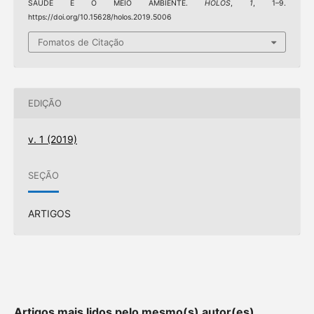
SAÚDE E O MEIO AMBIENTE.
HOLOS
,
1
, 1–9.
https://doi.org/10.15628/holos.2019.5006
Fomatos de Citação
EDIÇÃO
v. 1 (2019)
SEÇÃO
ARTIGOS
Artigos mais lidos pelo mesmo(s) autor(es)