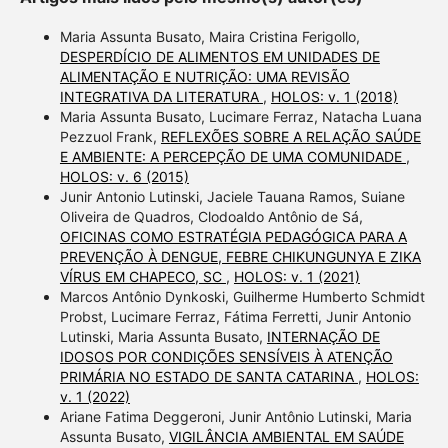
Maria Assunta Busato, Maira Cristina Ferigollo,
DESPERDÍCIO DE ALIMENTOS EM UNIDADES DE
ALIMENTAÇÃO E NUTRIÇÃO: UMA REVISÃO
INTEGRATIVA DA LITERATURA
,
HOLOS: v. 1 (2018)
Maria Assunta Busato, Lucimare Ferraz, Natacha Luana
Pezzuol Frank,
REFLEXÕES SOBRE A RELAÇÃO SAÚDE
E AMBIENTE: A PERCEPÇÃO DE UMA COMUNIDADE
,
HOLOS: v. 6 (2015)
Junir Antonio Lutinski, Jaciele Tauana Ramos, Suiane
Oliveira de Quadros, Clodoaldo Antônio de Sá,
OFICINAS COMO ESTRATÉGIA PEDAGÓGICA PARA A
PREVENÇÃO À DENGUE, FEBRE CHIKUNGUNYA E ZIKA
VÍRUS EM CHAPECO, SC
,
HOLOS: v. 1 (2021)
Marcos Antônio Dynkoski, Guilherme Humberto Schmidt
Probst, Lucimare Ferraz, Fátima Ferretti, Junir Antonio
Lutinski, Maria Assunta Busato,
INTERNAÇÃO DE
IDOSOS POR CONDIÇÕES SENSÍVEIS À ATENÇÃO
PRIMÁRIA NO ESTADO DE SANTA CATARINA
,
HOLOS:
v. 1 (2022)
Ariane Fatima Deggeroni, Junir Antônio Lutinski, Maria
Assunta Busato,
VIGILÂNCIA AMBIENTAL EM SAÚDE