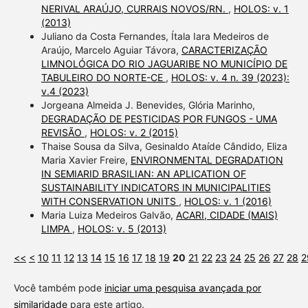
NERIVAL ARAÚJO, CURRAIS NOVOS/RN.
,
HOLOS: v. 1
(2013)
Juliano da Costa Fernandes, Ítala Iara Medeiros de
Araújo, Marcelo Aguiar Távora,
CARACTERIZAÇÃO
LIMNOLÓGICA DO RIO JAGUARIBE NO MUNICÍPIO DE
TABULEIRO DO NORTE-CE
,
HOLOS: v. 4 n. 39 (2023):
v.4 (2023)
Jorgeana Almeida J. Benevides, Glória Marinho,
DEGRADAÇÃO DE PESTICIDAS POR FUNGOS - UMA
REVISÃO
,
HOLOS: v. 2 (2015)
Thaise Sousa da Silva, Gesinaldo Ataíde Cândido, Eliza
Maria Xavier Freire,
ENVIRONMENTAL DEGRADATION
IN SEMIARID BRASILIAN: AN APLICATION OF
SUSTAINABILITY INDICATORS IN MUNICIPALITIES
WITH CONSERVATION UNITS
,
HOLOS: v. 1 (2016)
Maria Luiza Medeiros Galvão,
ACARI, CIDADE (MAIS)
LIMPA
,
HOLOS: v. 5 (2013)
<<
<
10
11
12
13
14
15
16
17
18
19
20
21
22
23
24
25
26
27
28
2
Você também pode
iniciar uma pesquisa avançada por
similaridade
para este artigo.