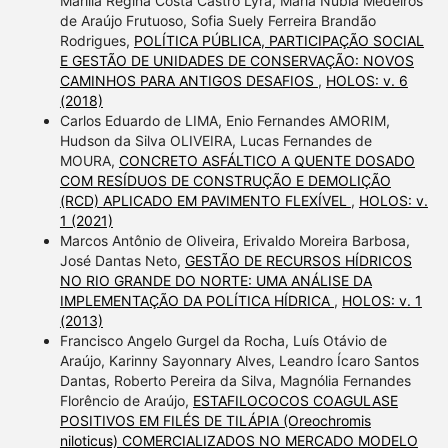
Marília Regina Costa Castro Lyra, Maria Núbia Medeiros
de Araújo Frutuoso, Sofia Suely Ferreira Brandão
Rodrigues,
POLÍTICA PÚBLICA, PARTICIPAÇÃO SOCIAL
E GESTÃO DE UNIDADES DE CONSERVAÇÃO: NOVOS
CAMINHOS PARA ANTIGOS DESAFIOS
,
HOLOS: v. 6
(2018)
Carlos Eduardo de LIMA, Enio Fernandes AMORIM,
Hudson da Silva OLIVEIRA, Lucas Fernandes de
MOURA,
CONCRETO ASFÁLTICO A QUENTE DOSADO
COM RESÍDUOS DE CONSTRUÇÃO E DEMOLIÇÃO
(RCD) APLICADO EM PAVIMENTO FLEXÍVEL
,
HOLOS: v.
1 (2021)
Marcos Antônio de Oliveira, Erivaldo Moreira Barbosa,
José Dantas Neto,
GESTÃO DE RECURSOS HÍDRICOS
NO RIO GRANDE DO NORTE: UMA ANÁLISE DA
IMPLEMENTAÇÃO DA POLÍTICA HÍDRICA
,
HOLOS: v. 1
(2013)
Francisco Angelo Gurgel da Rocha, Luís Otávio de
Araújo, Karinny Sayonnary Alves, Leandro Ícaro Santos
Dantas, Roberto Pereira da Silva, Magnólia Fernandes
Florêncio de Araújo,
ESTAFILOCOCOS COAGULASE
POSITIVOS EM FILÉS DE TILÁPIA (Oreochromis
niloticus) COMERCIALIZADOS NO MERCADO MODELO