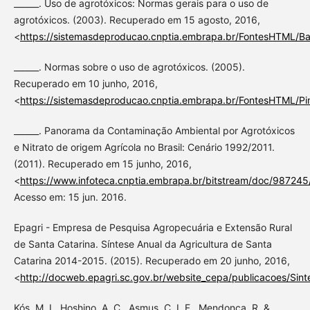
______. Uso de agrotóxicos: Normas gerais para o uso de
agrotóxicos. (2003). Recuperado em 15 agosto, 2016,
<
https://sistemasdeproducao.cnptia.embrapa.br/FontesHTML/B
______. Normas sobre o uso de agrotóxicos. (2005).
Recuperado em 10 junho, 2016,
<
https://sistemasdeproducao.cnptia.embrapa.br/FontesHTML/Pi
______. Panorama da Contaminação Ambiental por Agrotóxicos
e Nitrato de origem Agrícola no Brasil: Cenário 1992/2011.
(2011). Recuperado em 15 junho, 2016,
<
https://www.infoteca.cnptia.embrapa.br/bitstream/doc/98724
Acesso em: 15 jun. 2016.
Epagri - Empresa de Pesquisa Agropecuária e Extensão Rural
de Santa Catarina. Síntese Anual da Agricultura de Santa
Catarina 2014-2015. (2015). Recuperado em 20 junho, 2016,
<
http://docweb.epagri.sc.gov.br/website_cepa/publicacoes/Sin
Kós, M. I., Hoshino, A. C., Asmus, C. I. F., Mendonça, R. &