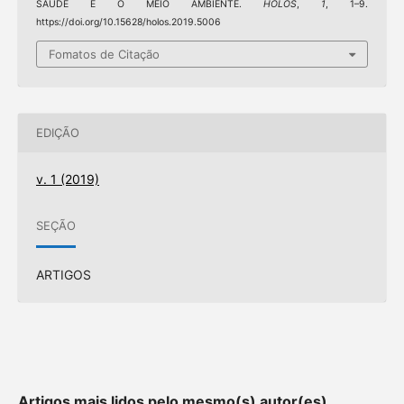
SAÚDE E O MEIO AMBIENTE.
HOLOS
,
1
, 1–9.
https://doi.org/10.15628/holos.2019.5006
Fomatos de Citação
EDIÇÃO
v. 1 (2019)
SEÇÃO
ARTIGOS
Artigos mais lidos pelo mesmo(s) autor(es)