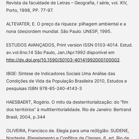
Revista da faculdade de Letras – Geografia, I série, vol. XIV,
Porto, 1998, PP. 77-97.
ALTEVATER, E. O preço da riqueza: pilhagem ambiental e a
nona (des)ordem mundial. São Paulo: UNESP, 1995.
ESTUDOS AVANÇADOS, Print version ISSN 0103-4014. Estud.
av.vol.6no.14 São Paulo, Jan./Apr.1992 disponível em
http://dx.doi.org/10.1590/S0103-40141992000100002
.
IBGE: Síntese de Indicadores Sociais Uma Análise das
Condições de Vida da População Brasileira 2010, Estudos e
pesquisas ISBN 978-85-240-4143-3
HAESBAERT, Rogério. O mito da desterritorialização: do “fim
dos territórios” à multiterritorialidade. Rio de Janeiro: Bertrand
Brasil, 2004, p.344
OLIVEIRA, Francisco de. Elegia para uma re(li)gião: SUDENE,
Nordeste, Planejamento e Conflitos de Classes. 6. ed. Rio de