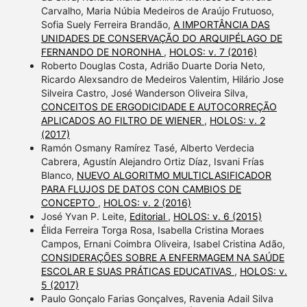
Carvalho, Maria Núbia Medeiros de Araújo Frutuoso,
Sofia Suely Ferreira Brandão,
A IMPORTÂNCIA DAS
UNIDADES DE CONSERVAÇÃO DO ARQUIPÉLAGO DE
FERNANDO DE NORONHA
,
HOLOS: v. 7 (2016)
Roberto Douglas Costa, Adrião Duarte Doria Neto,
Ricardo Alexsandro de Medeiros Valentim, Hilário Jose
Silveira Castro, José Wanderson Oliveira Silva,
CONCEITOS DE ERGODICIDADE E AUTOCORREÇÃO
APLICADOS AO FILTRO DE WIENER
,
HOLOS: v. 2
(2017)
Ramón Osmany Ramírez Tasé, Alberto Verdecia
Cabrera, Agustín Alejandro Ortiz Díaz, Isvani Frías
Blanco,
NUEVO ALGORITMO MULTICLASIFICADOR
PARA FLUJOS DE DATOS CON CAMBIOS DE
CONCEPTO
,
HOLOS: v. 2 (2016)
José Yvan P. Leite,
Editorial
,
HOLOS: v. 6 (2015)
Élida Ferreira Torga Rosa, Isabella Cristina Moraes
Campos, Ernani Coimbra Oliveira, Isabel Cristina Adão,
CONSIDERAÇÕES SOBRE A ENFERMAGEM NA SAÚDE
ESCOLAR E SUAS PRÁTICAS EDUCATIVAS
,
HOLOS: v.
5 (2017)
Paulo Gonçalo Farias Gonçalves, Ravenia Adail Silva