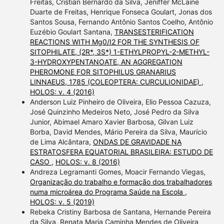
Freitas, Cristian Bernardo da Silva, Jeniffer McLaine
Duarte de Freitas, Henrique Fonseca Goulart, Jonas dos
Santos Sousa, Fernando Antônio Santos Coelho, Antônio
Euzébio Goulart Santana,
TRANSESTERIFICATION
REACTIONS WITH Mg0/I2 FOR THE SYNTHESIS OF
SITOPHILATE, (2R*, 3S*) 1-ETHYLPROPYL-2-METHYL-
3-HYDROXYPENTANOATE, AN AGGREGATION
PHEROMONE FOR SITOPHILUS GRANARIUS
LINNAEUS, 1785 (COLEOPTERA: CURCULIONIDAE)
,
HOLOS: v. 4 (2016)
Anderson Luiz Pinheiro de Oliveira, Elio Pessoa Cazuza,
José Quinzinho Medeiros Neto, José Pedro da Silva
Junior, Abimael Amaro Xavier Barbosa, Gilvan Luiz
Borba, David Mendes, Mário Pereira da Silva, Maurício
de Lima Alcântara,
ONDAS DE GRAVIDADE NA
ESTRATOSFERA EQUATORIAL BRASILEIRA: ESTUDO DE
CASO
,
HOLOS: v. 8 (2016)
Andreza Legramanti Gomes, Moacir Fernando Viegas,
Organização do trabalho e formação dos trabalhadores
numa microárea do Programa Saúde na Escola
,
HOLOS: v. 5 (2019)
Rebeka Cristiny Barbosa de Santana, Hernande Pereira
da Silva, Renata Maria Caminha Mendes de Oliveira