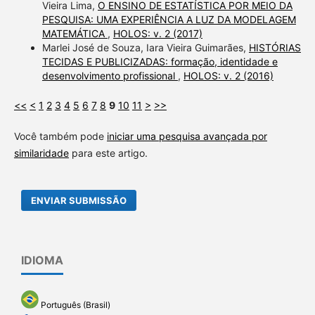
Vieira Lima,
O ENSINO DE ESTATÍSTICA POR MEIO DA
PESQUISA: UMA EXPERIÊNCIA A LUZ DA MODELAGEM
MATEMÁTICA
,
HOLOS: v. 2 (2017)
Marlei José de Souza, Iara Vieira Guimarães,
HISTÓRIAS
TECIDAS E PUBLICIZADAS: formação, identidade e
desenvolvimento profissional
,
HOLOS: v. 2 (2016)
<<
<
1
2
3
4
5
6
7
8
9
10
11
>
>>
Você também pode
iniciar uma pesquisa avançada por
similaridade
para este artigo.
ENVIAR SUBMISSÃO
IDIOMA
Português (Brasil)