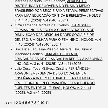
Maritza Consuelo Ortiz Sánchez,
ANÁLISE DA
DISTRIBUIÇÃO DE JOVENS NO ENSINO MÉDIO
BRASILEIRO POR SEXO E FAIXA ETÁRIA: PERSPECTIVAS
PARA UMA EDUCAÇÃO CRÍTICA E REFLEXIVA
,
HOLOS:
v. 4 n. 40 (2024): V.4 n.40 (2024)
Kilza Fernanda Moreira de Viveiros,
O ACESSO E
PERMANÊNCIA À ESCOLA COMO ESTRATÉGIA DE
DIMINUIÇÃO DAS DESIGUALDADES SOCIAIS E DE
GÊNERO: UM OLHAR PARA O FEMININO
,
HOLOS: v. 4
n. 40 (2024): V.4 n.40 (2024)
Dra. Érica Jaqueline Pizapio Teixeira, Dra. Juracy
Machado Pacífico,
UMA ANTOLOGIA DE
BRINCADEIRAS DE CRIANÇAS NA REGIÃO AMAZÔNICA
,
HOLOS: v. 3 n. 41 (2025): V.3 n.41 (2025)
Julio César Tovar-Gálvez, Cristina FERNÁNDEZ-
ARAGÓN,
EMERGENCIA DE LO LOCAL EN LA
ENSEÑANZA INTERCULTURAL DE LAS CIENCIAS:
PROFESORADO EN FORMACIÓN ESTABLECIENDO
PUENTES ENTRE CULTURAS
,
HOLOS: v. 2 n. 41
(2025): V.2 n.41 (2025)
<<
<
1
2
3
4
5
6
7
8
9
10
11