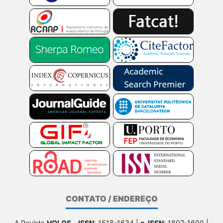
CONTATO / ENDEREÇO
A Revista
HOLOS
-
ISSN
: 1518-1634 |
e-ISSN
: 1807-1600 |