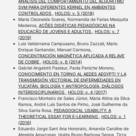
ANÁLISIS DEL COMPORTAMIENTO DEL ALGORITMO
SVM PARA DIFERENTES KERNEL EN AMBIENTES
CONTROLADOS
,
HOLOS: v. 5 (2018)
Maria Cleoneide Soares, Normandia de Farias Mesquita
Medeiros,
AÇÕES DIDÁTICAS PEDAGÓGICAS NA
EDUCAÇÃO DE JOVENS E ADULTOS
,
HOLOS: v. 7
(2019)
Luis Valderrama Campusano, Bruno Zazzali, Mario
Enrique Santander, Manuel Carmona,
CONCENTRACIÓN MAGNÉTICA APLICADA A RELAVE
DE COBRE
,
HOLOS: v. 6 (2014)
Gabriel Angelotti Pasteur, Paola Peniche Moreno,
CONOCIMIENTO EN TORNO AL AEDES AEGYPTI Y LA
TRANSMISIÓN VECTORIAL DE ENFERMEDADES EN
YUCATÁN. BIOLOGÍA Y ANTROPOLOGÍA, DIÁLOGOS
INTERDISCIPLINARIOS
,
HOLOS: v. 4 (2017)
Francisco Monteiro de Sales Júnior, Maria Altina da Silva
Ramos, André Luís Santos de Pinho, José Guilherme da
Silva Santa Rosa,
PEDAGOGICAL USABILITY: A
THEORETICAL ESSAY FOR E-LEARNING
,
HOLOS: v. 1
(2016)
Eduardo Jorge Sant Ana Honorato, Amanda Caroline de
Almeida Amazonas, Hulda Bruno Barbosa Senna, Tirza