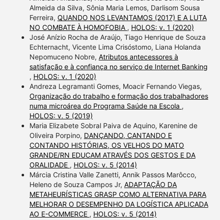
Almeida da Silva, Sônia Maria Lemos, Darlisom Sousa
Ferreira,
QUANDO NOS LEVANTAMOS (2017) E A LUTA
NO COMBATE À HOMOFOBIA
,
HOLOS: v. 1 (2020)
José Anízio Rocha de Araújo, Tiago Henrique de Souza
Echternacht, Vicente Lima Crisóstomo, Liana Holanda
Nepomuceno Nobre,
Atributos antecessores à
satisfação e à confiança no serviço de Internet Banking
,
HOLOS: v. 1 (2020)
Andreza Legramanti Gomes, Moacir Fernando Viegas,
Organização do trabalho e formação dos trabalhadores
numa microárea do Programa Saúde na Escola
,
HOLOS: v. 5 (2019)
Maria Elizabete Sobral Paiva de Aquino, Karenine de
Oliveira Porpino,
DANÇANDO, CANTANDO E
CONTANDO HISTÓRIAS, OS VELHOS DO MATO
GRANDE/RN EDUCAM ATRAVÉS DOS GESTOS E DA
ORALIDADE
,
HOLOS: v. 5 (2014)
Márcia Cristina Valle Zanetti, Annik Passos Marôcco,
Heleno de Souza Campos Jr,
ADAPTAÇÃO DA
METAHEURÍSTICAS GRASP COMO ALTERNATIVA PARA
MELHORAR O DESEMPENHO DA LOGÍSTICA APLICADA
AO E-COMMERCE
,
HOLOS: v. 5 (2014)