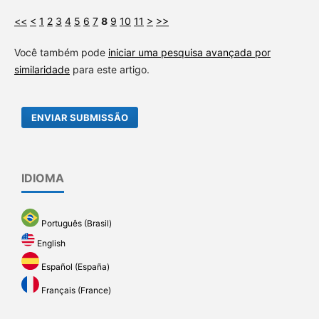
<<
<
1
2
3
4
5
6
7
8
9
10
11
>
>>
Você também pode
iniciar uma pesquisa avançada por
similaridade
para este artigo.
ENVIAR SUBMISSÃO
IDIOMA
Português (Brasil)
English
Español (España)
Français (France)