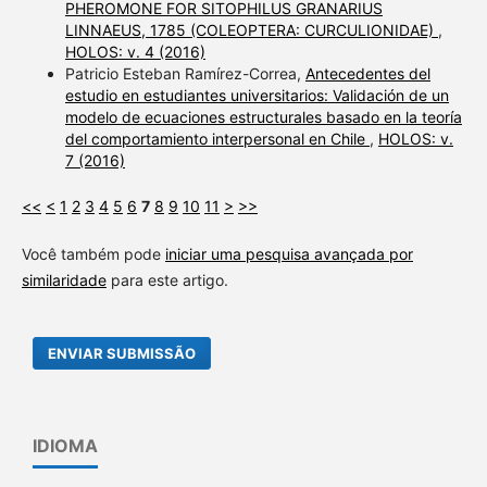
PHEROMONE FOR SITOPHILUS GRANARIUS
LINNAEUS, 1785 (COLEOPTERA: CURCULIONIDAE)
,
HOLOS: v. 4 (2016)
Patricio Esteban Ramírez-Correa,
Antecedentes del
estudio en estudiantes universitarios: Validación de un
modelo de ecuaciones estructurales basado en la teoría
del comportamiento interpersonal en Chile
,
HOLOS: v.
7 (2016)
<<
<
1
2
3
4
5
6
7
8
9
10
11
>
>>
Você também pode
iniciar uma pesquisa avançada por
similaridade
para este artigo.
ENVIAR SUBMISSÃO
IDIOMA