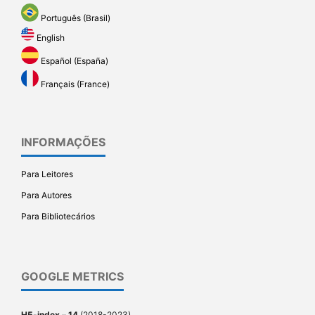
Português (Brasil)
English
Español (España)
Français (France)
INFORMAÇÕES
Para Leitores
Para Autores
Para Bibliotecários
GOOGLE METRICS
H5-index
–
14
(2018-2023)