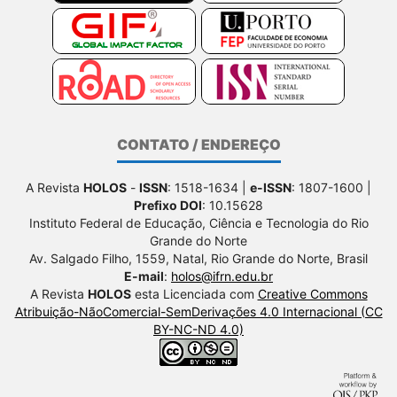
CONTATO / ENDEREÇO
A Revista
HOLOS
-
ISSN
: 1518-1634 |
e-ISSN
: 1807-1600 |
Prefixo DOI
: 10.15628
Instituto Federal de Educação, Ciência e Tecnologia do Rio
Grande do Norte
Av. Salgado Filho, 1559, Natal, Rio Grande do Norte, Brasil
E-mail
:
holos@ifrn.edu.br
A Revista
HOLOS
esta Licenciada com
Creative Commons
Atribuição-NãoComercial-SemDerivações 4.0 Internacional (CC
BY-NC-ND 4.0)