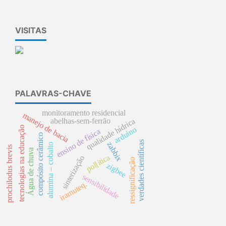
VISITAS
PALAVRAS-CHAVE
monitoramento residencial
manejo de bacia
qualidade hídrica
abelhas-sem-ferrão
tecnologias na educação
arduino
ensino de física
compósito cerâmico
verdades científicas
zabbix
alumina – cobalto
prochilodus brevis
Água de chuva
pol[itica
sinterização
ressignificação
zigbee
sensibilidade
iramuteq.