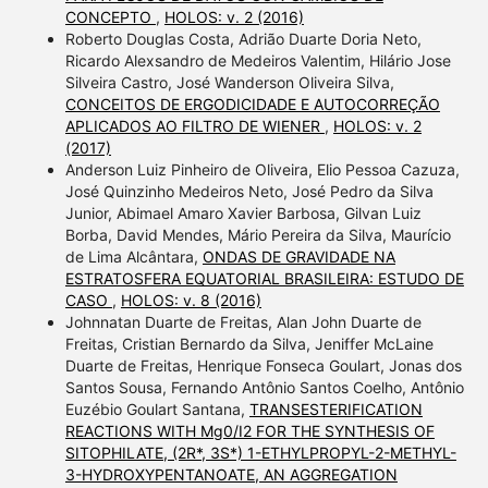
CONCEPTO
,
HOLOS: v. 2 (2016)
Roberto Douglas Costa, Adrião Duarte Doria Neto,
Ricardo Alexsandro de Medeiros Valentim, Hilário Jose
Silveira Castro, José Wanderson Oliveira Silva,
CONCEITOS DE ERGODICIDADE E AUTOCORREÇÃO
APLICADOS AO FILTRO DE WIENER
,
HOLOS: v. 2
(2017)
Anderson Luiz Pinheiro de Oliveira, Elio Pessoa Cazuza,
José Quinzinho Medeiros Neto, José Pedro da Silva
Junior, Abimael Amaro Xavier Barbosa, Gilvan Luiz
Borba, David Mendes, Mário Pereira da Silva, Maurício
de Lima Alcântara,
ONDAS DE GRAVIDADE NA
ESTRATOSFERA EQUATORIAL BRASILEIRA: ESTUDO DE
CASO
,
HOLOS: v. 8 (2016)
Johnnatan Duarte de Freitas, Alan John Duarte de
Freitas, Cristian Bernardo da Silva, Jeniffer McLaine
Duarte de Freitas, Henrique Fonseca Goulart, Jonas dos
Santos Sousa, Fernando Antônio Santos Coelho, Antônio
Euzébio Goulart Santana,
TRANSESTERIFICATION
REACTIONS WITH Mg0/I2 FOR THE SYNTHESIS OF
SITOPHILATE, (2R*, 3S*) 1-ETHYLPROPYL-2-METHYL-
3-HYDROXYPENTANOATE, AN AGGREGATION