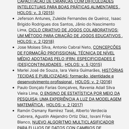
CAPACITAÇÃO DE CRIANÇAS COM DIFICULDADES
INTELECTUAIS PARA BOAS PRÁTICAS ALIMENTARES
,
HOLOS: v. 3 (2015)
Jeferson Antunes, Zuleide Fernandes de Queiroz, Isaac
Brigido Rodrigues dos Santos, Jânio do Nascimento
Lima,
CICLO CRIATIVO DE JOGOS COLABORATIVOS:
UM MÉTODO PARA CRIAÇÃO DE JOGOS EDUCATIVOS
,
HOLOS: v. 2 (2018)
Jose Moises Silva, Antonio Cabral Neto,
CONCEPÇÕES
DE FORMAÇÃO PROFISSIONAL TÉCNICA DE NÍVEL
MÉDIO ADOTADAS PELO IFRN: ESPECIFICIDADES E
(DES)CONTINUIDADES
,
HOLOS: v. 5 (2015)
Marlei José de Souza, Iara Vieira Guimarães,
HISTÓRIAS
TECIDAS E PUBLICIZADAS: formação, identidade e
desenvolvimento profissional
,
HOLOS: v. 2 (2016)
Paulo Gonçalo Farias Gonçalves, Ravenia Adail Silva
Vieira Lima,
O ENSINO DE ESTATÍSTICA POR MEIO DA
PESQUISA: UMA EXPERIÊNCIA A LUZ DA MODELAGEM
MATEMÁTICA
,
HOLOS: v. 2 (2017)
Ramón Osmany Ramírez Tasé, Alberto Verdecia
Cabrera, Agustín Alejandro Ortiz Díaz, Isvani Frías
Blanco,
NUEVO ALGORITMO MULTICLASIFICADOR
PARA FLUJOS DE DATOS CON CAMBIOS DE