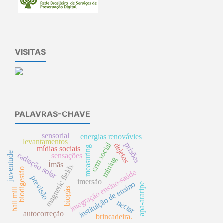
VISITAS
PALAVRAS-CHAVE
sensorial
energias renovávies
levantamentos
crm social
prisões
dejetos
measuring
mídias sociais
juventude
radiação solar
sensações
mining
Ímãs
magnetic fields
biodigestão
integração ensino-saúde
previsão
imersão
instituição de ensino
apa-araripe
ball mill
biogás
néctar
autocorreção
brincadeira.