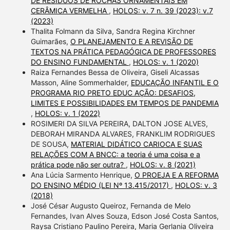
DE RESÍDUOS DE ROCHAS ORNAMENTAIS EM
CERÂMICA VERMELHA
,
HOLOS: v. 7 n. 39 (2023): v.7
(2023)
Thalita Folmann da Silva, Sandra Regina Kirchner
Guimarães,
O PLANEJAMENTO E A REVISÃO DE
TEXTOS NA PRÁTICA PEDAGÓGICA DE PROFESSORES
DO ENSINO FUNDAMENTAL
,
HOLOS: v. 1 (2020)
Raiza Fernandes Bessa de Oliveira, Giseli Alcassas
Masson, Aline Sommerhalder,
EDUCAÇÃO INFANTIL E O
PROGRAMA RIO PRETO EDUC AÇÃO: DESAFIOS,
LIMITES E POSSIBILIDADES EM TEMPOS DE PANDEMIA
,
HOLOS: v. 1 (2022)
ROSIMERI DA SILVA PEREIRA, DALTON JOSE ALVES,
DEBORAH MIRANDA ALVARES, FRANKLIM RODRIGUES
DE SOUSA,
MATERIAL DIDÁTICO CARIOCA E SUAS
RELAÇÕES COM A BNCC: a teoria é uma coisa e a
prática pode não ser outra?
,
HOLOS: v. 8 (2021)
Ana Lúcia Sarmento Henrique,
O PROEJA E A REFORMA
DO ENSINO MÉDIO (LEI Nº 13.415/2017)
,
HOLOS: v. 3
(2018)
José César Augusto Queiroz, Fernanda de Melo
Fernandes, Ivan Alves Souza, Edson José Costa Santos,
Raysa Cristiano Paulino Pereira, Maria Gerlania Oliveira