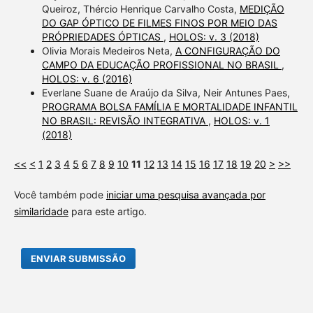
Queiroz, Thércio Henrique Carvalho Costa,
MEDIÇÃO
DO GAP ÓPTICO DE FILMES FINOS POR MEIO DAS
PRÓPRIEDADES ÓPTICAS
,
HOLOS: v. 3 (2018)
Olivia Morais Medeiros Neta,
A CONFIGURAÇÃO DO
CAMPO DA EDUCAÇÃO PROFISSIONAL NO BRASIL
,
HOLOS: v. 6 (2016)
Everlane Suane de Araújo da Silva, Neir Antunes Paes,
PROGRAMA BOLSA FAMÍLIA E MORTALIDADE INFANTIL
NO BRASIL: REVISÃO INTEGRATIVA
,
HOLOS: v. 1
(2018)
<<
<
1
2
3
4
5
6
7
8
9
10
11
12
13
14
15
16
17
18
19
20
>
>>
Você também pode
iniciar uma pesquisa avançada por
similaridade
para este artigo.
ENVIAR SUBMISSÃO