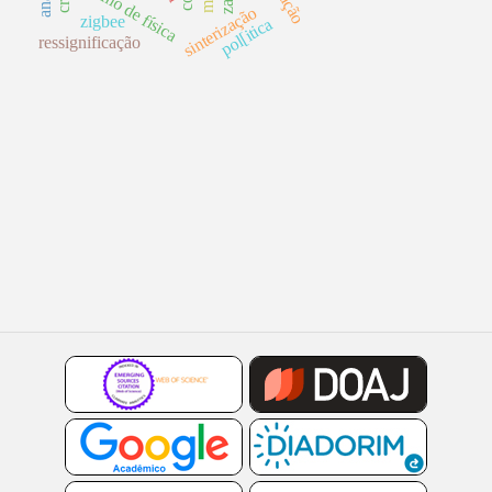
ensino de física
sinterização
zigbee
pol[itica
ressignificação