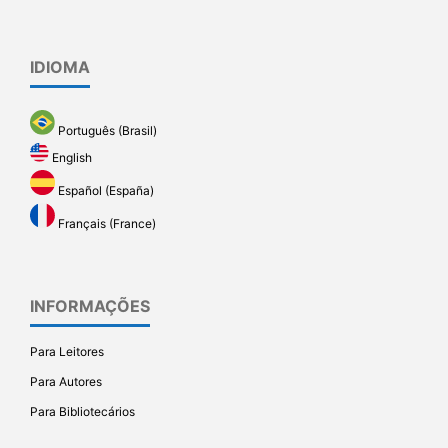
IDIOMA
Português (Brasil)
English
Español (España)
Français (France)
INFORMAÇÕES
Para Leitores
Para Autores
Para Bibliotecários