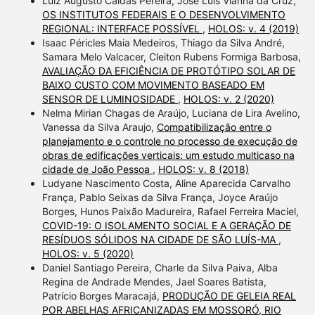
Luiz Augusto Caldas Pereira, José Luis Vianna da Cruz,
OS INSTITUTOS FEDERAIS E O DESENVOLVIMENTO
REGIONAL: INTERFACE POSSÍVEL
,
HOLOS: v. 4 (2019)
Isaac Péricles Maia Medeiros, Thiago da Silva André,
Samara Melo Valcacer, Cleiton Rubens Formiga Barbosa,
AVALIAÇÃO DA EFICIÊNCIA DE PROTÓTIPO SOLAR DE
BAIXO CUSTO COM MOVIMENTO BASEADO EM
SENSOR DE LUMINOSIDADE
,
HOLOS: v. 2 (2020)
Nelma Mirian Chagas de Araújo, Luciana de Lira Avelino,
Vanessa da Silva Araujo,
Compatibilização entre o
planejamento e o controle no processo de execução de
obras de edificações verticais: um estudo multicaso na
cidade de João Pessoa
,
HOLOS: v. 8 (2018)
Ludyane Nascimento Costa, Aline Aparecida Carvalho
França, Pablo Seixas da Silva França, Joyce Araújo
Borges, Hunos Paixão Madureira, Rafael Ferreira Maciel,
COVID-19: O ISOLAMENTO SOCIAL E A GERAÇÃO DE
RESÍDUOS SÓLIDOS NA CIDADE DE SÃO LUÍS-MA
,
HOLOS: v. 5 (2020)
Daniel Santiago Pereira, Charle da Silva Paiva, Alba
Regina de Andrade Mendes, Jael Soares Batista,
Patrício Borges Maracajá,
PRODUÇÃO DE GELEIA REAL
POR ABELHAS AFRICANIZADAS EM MOSSORÓ, RIO