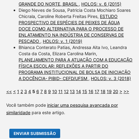
GRANDE DO NORTE, BRASIL
,
HOLOS: v. 6 (2015)
Diego Neves de Sousa, Patricia Costa Mochiaro Soares
Chicrala, Caroline Roberta Freitas Pires,
ESTUDO
PROSPECTIVO DE ESPÉCIES DE PEIXES DE ÁGUA
DOCE COMO ALTERNATIVA PARA O PROCESSO DE
ENLATAMENTO NA INDÚSTRIA DE CONSERVAS DE
PESCADO
,
HOLOS: v. 1 (2019)
Bhianca Conterato Patias, Andressa Aita Ivo, Leandra
Costa da Costa, Elizara Carolina Marin,
PLANEJAMENTO PARA A ATUAÇÃO COM A EDUCAÇÃO
FÍSICA ESCOLAR: REFLEXÕES A PARTIR DO
PROGRAMA INSTITUCIONAL DE BOLSA DE INICIAÇÃO
A DOCÊNCIA- PIBID- CEFD/UFSM
,
HOLOS: v. 3 (2018)
<<
<
1
2
3
4
5
6
7
8
9
10
11
12
13
14
15
16
17
18
19
20
>
>>
Você também pode
iniciar uma pesquisa avançada por
similaridade
para este artigo.
ENVIAR SUBMISSÃO