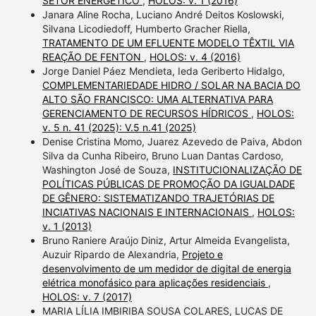
SETOR ENERGÉTICO
,
HOLOS: v. 1 (2016)
Janara Aline Rocha, Luciano André Deitos Koslowski,
Silvana Licodiedoff, Humberto Gracher Riella,
TRATAMENTO DE UM EFLUENTE MODELO TÊXTIL VIA
REAÇÃO DE FENTON
,
HOLOS: v. 4 (2016)
Jorge Daniel Páez Mendieta, Ieda Geriberto Hidalgo,
COMPLEMENTARIEDADE HIDRO / SOLAR NA BACIA DO
ALTO SÃO FRANCISCO: UMA ALTERNATIVA PARA
GERENCIAMENTO DE RECURSOS HÍDRICOS
,
HOLOS:
v. 5 n. 41 (2025): V.5 n.41 (2025)
Denise Cristina Momo, Juarez Azevedo de Paiva, Abdon
Silva da Cunha Ribeiro, Bruno Luan Dantas Cardoso,
Washington José de Souza,
INSTITUCIONALIZAÇÃO DE
POLÍTICAS PÚBLICAS DE PROMOÇÃO DA IGUALDADE
DE GÊNERO: SISTEMATIZANDO TRAJETÓRIAS DE
INCIATIVAS NACIONAIS E INTERNACIONAIS
,
HOLOS:
v. 1 (2013)
Bruno Raniere Araújo Diniz, Artur Almeida Evangelista,
Auzuir Ripardo de Alexandria,
Projeto e
desenvolvimento de um medidor de digital de energia
elétrica monofásico para aplicações residenciais
,
HOLOS: v. 7 (2017)
MARIA LÍLIA IMBIRIBA SOUSA COLARES, LUCAS DE