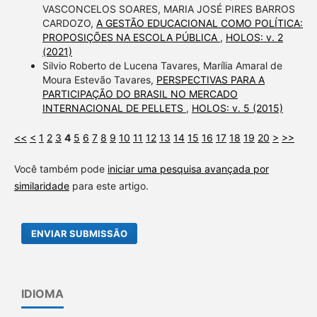
VASCONCELOS SOARES, MARIA JOSÉ PIRES BARROS
CARDOZO,
A GESTÃO EDUCACIONAL COMO POLÍTICA:
PROPOSIÇÕES NA ESCOLA PÚBLICA
,
HOLOS: v. 2
(2021)
Silvio Roberto de Lucena Tavares, Marília Amaral de
Moura Estevão Tavares,
PERSPECTIVAS PARA A
PARTICIPAÇÃO DO BRASIL NO MERCADO
INTERNACIONAL DE PELLETS
,
HOLOS: v. 5 (2015)
<<
<
1
2
3
4
5
6
7
8
9
10
11
12
13
14
15
16
17
18
19
20
>
>>
Você também pode
iniciar uma pesquisa avançada por
similaridade
para este artigo.
ENVIAR SUBMISSÃO
IDIOMA