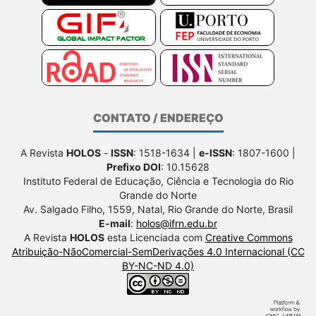
CONTATO / ENDEREÇO
A Revista
HOLOS
-
ISSN
: 1518-1634 |
e-ISSN
: 1807-1600 |
Prefixo DOI
: 10.15628
Instituto Federal de Educação, Ciência e Tecnologia do Rio
Grande do Norte
Av. Salgado Filho, 1559, Natal, Rio Grande do Norte, Brasil
E-mail
:
holos@ifrn.edu.br
A Revista
HOLOS
esta Licenciada com
Creative Commons
Atribuição-NãoComercial-SemDerivações 4.0 Internacional (CC
BY-NC-ND 4.0)