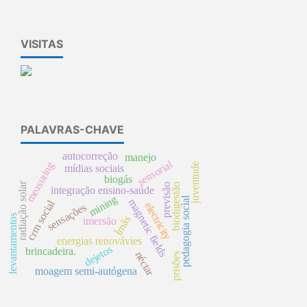
VISITAS
PALAVRAS-CHAVE
autocorreção
manejo
sensorial
measuring
juventude
mídias sociais
biogás
radiação solar
previsão
biodigestão
integração ensino-saúde
mining
pedagogia social
magnetic fields
crm social
electricity
sensações
levantamentos
Ímãs
imersão
energias renovávies
dejetos
brincadeira.
néctar
prisões
moagem semi-autógena