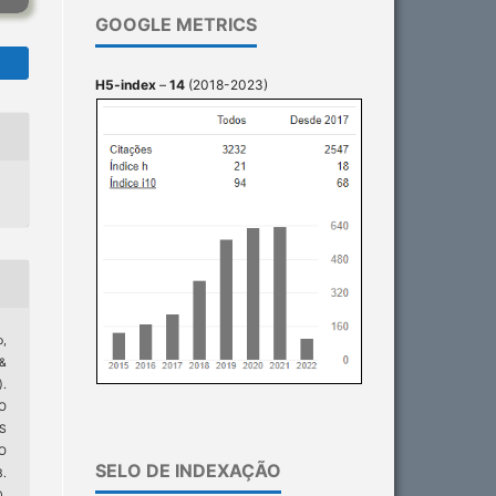
GOOGLE METRICS
H5-index
–
14
(2018-2023)
o,
 &
.
O
S
O
SELO DE INDEXAÇÃO
.
0