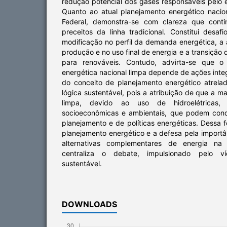
redução potencial dos gases responsáveis pelo e
Quanto ao atual planejamento energético naci
Federal, demonstra-se com clareza que cont
preceitos da linha tradicional. Constitui desa
modificação no perfil da demanda energética, a 
produção e no uso final de energia e a transição
para renováveis. Contudo, advirta-se que 
energética nacional limpa depende de ações inte
do conceito de planejamento energético atrel
lógica sustentável, pois a atribuição de que a mat
limpa, devido ao uso de hidroelétricas, a
socioeconômicas e ambientais, que podem cond
planejamento e de políticas energéticas. Dessa 
planejamento energético e a defesa pela importâ
alternativas complementares de energia na a
centraliza o debate, impulsionado pelo ví
sustentável.
DOWNLOADS