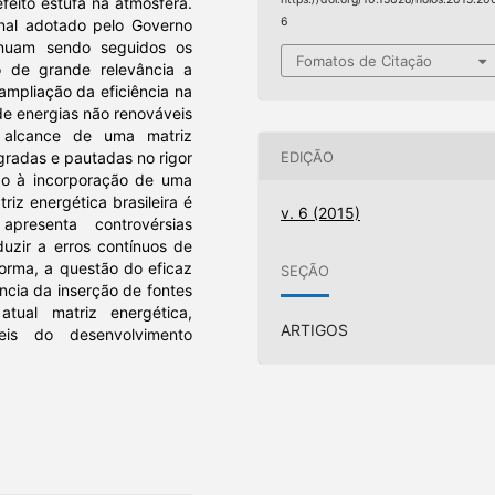
feito estufa na atmosfera.
6
onal adotado pelo Governo
inuam sendo seguidos os
Fomatos de Citação
fio de grande relevância a
ampliação da eficiência na
 de energias não renováveis
o alcance de uma matriz
EDIÇÃO
gradas e pautadas no rigor
ado à incorporação de uma
riz energética brasileira é
v. 6 (2015)
presenta controvérsias
uzir a erros contínuos de
forma, a questão do eficaz
SEÇÃO
ncia da inserção de fontes
tual matriz energética,
ARTIGOS
eis do desenvolvimento