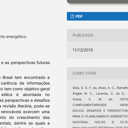
PDF
PUBLICADO
ento energético
11/12/2015
 e as perspectivas futuras
COMO CITAR
 Brasil tem encontrado a
carência de informações
Silva, S. S. F. da, Alves, A. C., Ramalh
do tem como objetivo geral
Ângela M. C., Lacerda, C. de S.,
 eólica é abordada no
Sousa, C. M. de. (2015)
as perspectivas e desafios
COMPLEMENTARIDADE HIDR
revisão literária, pode-se
EÓLICA: DESAFIOS E PERSPECTIVA
as renováveis exercem uma
PARA O PLANEJAMENTO ENERGÉTIC
nto do crescimento das
NACIONAL.
HOLOS
,
6
, 32–53
entais, dentre as quais a
https://doi.org/10.15628/holos.2015.20