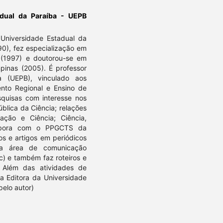
adual da Paraíba - UEPB
iversidade Estadual da
90), fez especialização em
a (1997) e doutorou-se em
pinas (2005). É professor
a (UEPB), vinculado aos
to Regional e Ensino de
squisas com interesse nos
blica da Ciência; relações
ação e Ciência; Ciência,
labora com o PPGCTS da
os e artigos em periódicos
 na área de comunicação
etc) e também faz roteiros e
s. Além das atividades de
 a Editora da Universidade
pelo autor)