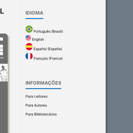
L
IDIOMA
Português (Brasil)
English
Español (España)
Français (France)
INFORMAÇÕES
Para Leitores
Para Autores
Para Bibliotecários