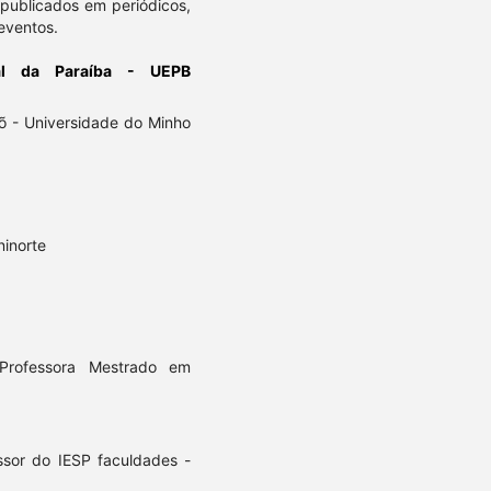
s publicados em periódicos,
eventos.
ual da Paraíba - UEPB
õ - Universidade do Minho
ninorte
Professora Mestrado em
ssor do IESP faculdades -