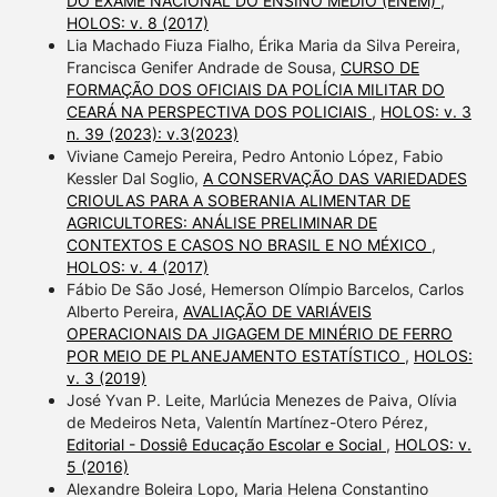
DO EXAME NACIONAL DO ENSINO MÉDIO (ENEM)
,
HOLOS: v. 8 (2017)
Lia Machado Fiuza Fialho, Érika Maria da Silva Pereira,
Francisca Genifer Andrade de Sousa,
CURSO DE
FORMAÇÃO DOS OFICIAIS DA POLÍCIA MILITAR DO
CEARÁ NA PERSPECTIVA DOS POLICIAIS
,
HOLOS: v. 3
n. 39 (2023): v.3(2023)
Viviane Camejo Pereira, Pedro Antonio López, Fabio
Kessler Dal Soglio,
A CONSERVAÇÃO DAS VARIEDADES
CRIOULAS PARA A SOBERANIA ALIMENTAR DE
AGRICULTORES: ANÁLISE PRELIMINAR DE
CONTEXTOS E CASOS NO BRASIL E NO MÉXICO
,
HOLOS: v. 4 (2017)
Fábio De São José, Hemerson Olímpio Barcelos, Carlos
Alberto Pereira,
AVALIAÇÃO DE VARIÁVEIS
OPERACIONAIS DA JIGAGEM DE MINÉRIO DE FERRO
POR MEIO DE PLANEJAMENTO ESTATÍSTICO
,
HOLOS:
v. 3 (2019)
José Yvan P. Leite, Marlúcia Menezes de Paiva, Olívia
de Medeiros Neta, Valentín Martínez-Otero Pérez,
Editorial - Dossiê Educação Escolar e Social
,
HOLOS: v.
5 (2016)
Alexandre Boleira Lopo, Maria Helena Constantino