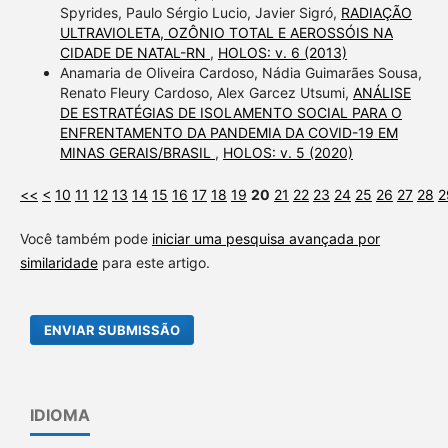
Spyrides, Paulo Sérgio Lucio, Javier Sigró,
RADIAÇÃO
ULTRAVIOLETA, OZÔNIO TOTAL E AEROSSÓIS NA
CIDADE DE NATAL-RN
,
HOLOS: v. 6 (2013)
Anamaria de Oliveira Cardoso, Nádia Guimarães Sousa,
Renato Fleury Cardoso, Alex Garcez Utsumi,
ANÁLISE
DE ESTRATÉGIAS DE ISOLAMENTO SOCIAL PARA O
ENFRENTAMENTO DA PANDEMIA DA COVID-19 EM
MINAS GERAIS/BRASIL
,
HOLOS: v. 5 (2020)
<<
<
10
11
12
13
14
15
16
17
18
19
20
21
22
23
24
25
26
27
28
2
Você também pode
iniciar uma pesquisa avançada por
similaridade
para este artigo.
ENVIAR SUBMISSÃO
IDIOMA