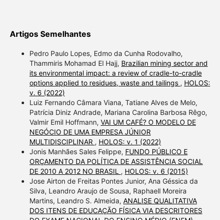
Artigos Semelhantes
Pedro Paulo Lopes, Edmo da Cunha Rodovalho,
Thammiris Mohamad El Hajj,
Brazilian mining sector and
its environmental impact: a review of cradle-to-cradle
options applied to residues, waste and tailings
,
HOLOS:
v. 6 (2022)
Luiz Fernando Câmara Viana, Tatiane Alves de Melo,
Patrícia Diniz Andrade, Mariana Carolina Barbosa Rêgo,
Valmir Emil Hoffmann,
VAI UM CAFÉ? O MODELO DE
NEGÓCIO DE UMA EMPRESA JÚNIOR
MULTIDISCIPLINAR
,
HOLOS: v. 1 (2022)
Jonis Manhães Sales Felippe,
FUNDO PÚBLICO E
ORÇAMENTO DA POLÍTICA DE ASSISTÊNCIA SOCIAL
DE 2010 A 2012 NO BRASIL
,
HOLOS: v. 6 (2015)
Jose Airton de Freitas Pontes Junior, Ana Géssica da
Silva, Leandro Araujo de Sousa, Raphaell Moreira
Martins, Leandro S. Almeida,
ANALISE QUALITATIVA
DOS ITENS DE EDUCAÇÃO FÍSICA VIA DESCRITORES