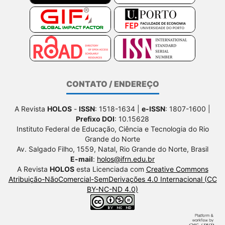
CONTATO / ENDEREÇO
A Revista
HOLOS
-
ISSN
: 1518-1634 |
e-ISSN
: 1807-1600 |
Prefixo DOI
: 10.15628
Instituto Federal de Educação, Ciência e Tecnologia do Rio
Grande do Norte
Av. Salgado Filho, 1559, Natal, Rio Grande do Norte, Brasil
E-mail
:
holos@ifrn.edu.br
A Revista
HOLOS
esta Licenciada com
Creative Commons
Atribuição-NãoComercial-SemDerivações 4.0 Internacional (CC
BY-NC-ND 4.0)