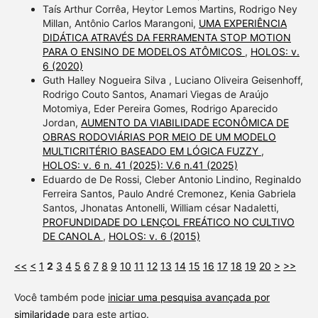
Taís Arthur Corrêa, Heytor Lemos Martins, Rodrigo Ney
Millan, Antônio Carlos Marangoni,
UMA EXPERIÊNCIA
DIDÁTICA ATRAVÉS DA FERRAMENTA STOP MOTION
PARA O ENSINO DE MODELOS ATÔMICOS
,
HOLOS: v.
6 (2020)
Guth Halley Nogueira Silva , Luciano Oliveira Geisenhoff,
Rodrigo Couto Santos, Anamari Viegas de Araújo
Motomiya, Eder Pereira Gomes, Rodrigo Aparecido
Jordan,
AUMENTO DA VIABILIDADE ECONÔMICA DE
OBRAS RODOVIÁRIAS POR MEIO DE UM MODELO
MULTICRITÉRIO BASEADO EM LÓGICA FUZZY
,
HOLOS: v. 6 n. 41 (2025): V.6 n.41 (2025)
Eduardo de De Rossi, Cleber Antonio Lindino, Reginaldo
Ferreira Santos, Paulo André Cremonez, Kenia Gabriela
Santos, Jhonatas Antonelli, William césar Nadaletti,
PROFUNDIDADE DO LENÇOL FREÁTICO NO CULTIVO
DE CANOLA
,
HOLOS: v. 6 (2015)
<<
<
1
2
3
4
5
6
7
8
9
10
11
12
13
14
15
16
17
18
19
20
>
>>
Você também pode
iniciar uma pesquisa avançada por
similaridade
para este artigo.