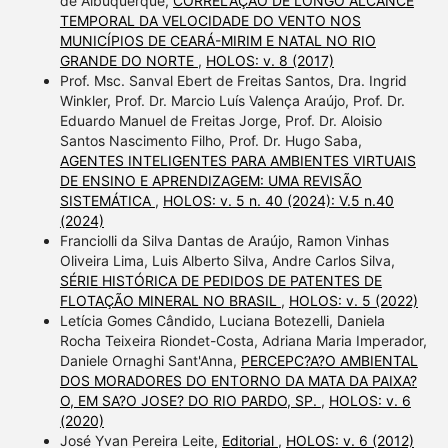
de Albuquerque,
CORRELAÇÃO DE LONGO ALCANCE
TEMPORAL DA VELOCIDADE DO VENTO NOS
MUNICÍPIOS DE CEARÁ-MIRIM E NATAL NO RIO
GRANDE DO NORTE
,
HOLOS: v. 8 (2017)
Prof. Msc. Sanval Ebert de Freitas Santos, Dra. Ingrid
Winkler, Prof. Dr. Marcio Luís Valença Araújo, Prof. Dr.
Eduardo Manuel de Freitas Jorge, Prof. Dr. Aloisio
Santos Nascimento Filho, Prof. Dr. Hugo Saba,
AGENTES INTELIGENTES PARA AMBIENTES VIRTUAIS
DE ENSINO E APRENDIZAGEM: UMA REVISÃO
SISTEMÁTICA
,
HOLOS: v. 5 n. 40 (2024): V.5 n.40
(2024)
Franciolli da Silva Dantas de Araújo, Ramon Vinhas
Oliveira Lima, Luis Alberto Silva, Andre Carlos Silva,
SÉRIE HISTÓRICA DE PEDIDOS DE PATENTES DE
FLOTAÇÃO MINERAL NO BRASIL
,
HOLOS: v. 5 (2022)
Letícia Gomes Cândido, Luciana Botezelli, Daniela
Rocha Teixeira Riondet-Costa, Adriana Maria Imperador,
Daniele Ornaghi Sant'Anna,
PERCEPC?A?O AMBIENTAL
DOS MORADORES DO ENTORNO DA MATA DA PAIXA?
O, EM SA?O JOSE? DO RIO PARDO, SP.
,
HOLOS: v. 6
(2020)
José Yvan Pereira Leite,
Editorial
,
HOLOS: v. 6 (2012)