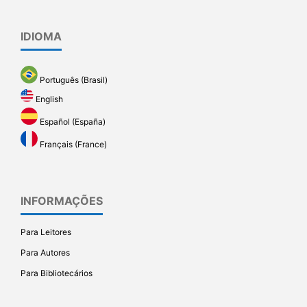
IDIOMA
Português (Brasil)
English
Español (España)
Français (France)
INFORMAÇÕES
Para Leitores
Para Autores
Para Bibliotecários