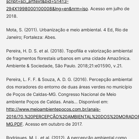
script=sci_arttext&pid=S1413-
294X1998000100008&lng=en&nrm=iso
. Acesso em julho de
2018.
Mota, S. (2011). Urbanização e meio ambiental. 4 Ed, Rio de
Janeiro; Fortaleza: Abes.
Pereira, H. D. S. et al. (2018). Topofilia e valorização ambiental
de fragmentos florestais urbanos em uma cidade Amazônica.
Ambiente & Sociedade, São Paulo. 2018;21:e01590, v.21.
Pereira, L. F. F. & Souza, A. D. G. (2016). Percepção ambiental
dos moradores do entorno de duas áreas verdes no município
de Poços de Caldas-MG. Congresso Nacional de Meio
ambiente Poços de Caldas. Anais... Disponível em:
http://www.meioambientepocos.com.br/anais-
2016/70.%20PERCEPÇÃO%20AMBIENTAL%20DOS%20MORAD
MG.PDF
. Acesso em outubro de 2017.
Rodrigues, M. L. et al. (2012). A percepção ambiental como