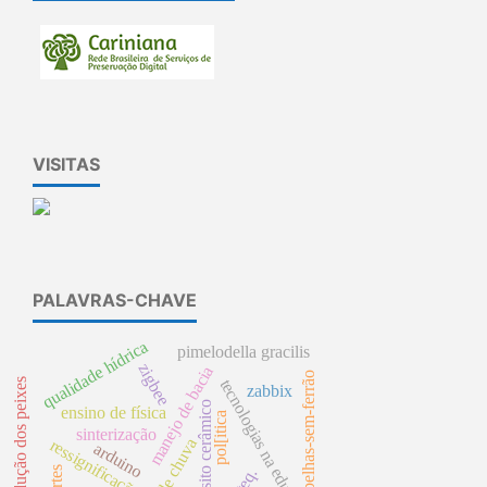
VISITAS
PALAVRAS-CHAVE
qualidade hídrica
pimelodella gracilis
zigbee
manejo de bacia
abelhas-sem-ferrão
reprodução dos peixes
tecnologias na educação
zabbix
compósito cerâmico
ensino de física
pol[itica
sinterização
Água de chuva
ressignificação
arduino