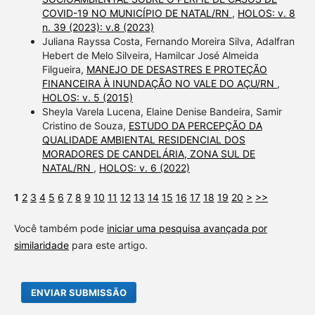
COVID-19 NO MUNICÍPIO DE NATAL/RN
,
HOLOS: v. 8
n. 39 (2023): v.8 (2023)
Juliana Rayssa Costa, Fernando Moreira Silva, Adalfran
Hebert de Melo Silveira, Hamilcar José Almeida
Filgueira,
MANEJO DE DESASTRES E PROTEÇÃO
FINANCEIRA À INUNDAÇÃO NO VALE DO AÇU/RN
,
HOLOS: v. 5 (2015)
Sheyla Varela Lucena, Elaine Denise Bandeira, Samir
Cristino de Souza,
ESTUDO DA PERCEPÇÃO DA
QUALIDADE AMBIENTAL RESIDENCIAL DOS
MORADORES DE CANDELÁRIA, ZONA SUL DE
NATAL/RN
,
HOLOS: v. 6 (2022)
1
2
3
4
5
6
7
8
9
10
11
12
13
14
15
16
17
18
19
20
>
>>
Você também pode
iniciar uma pesquisa avançada por
similaridade
para este artigo.
ENVIAR SUBMISSÃO