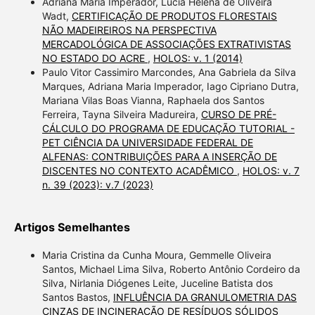
Adriana Maria Imperador, Lucia Helena de Oliveira
Wadt,
CERTIFICAÇÃO DE PRODUTOS FLORESTAIS
NÃO MADEIREIROS NA PERSPECTIVA
MERCADOLÓGICA DE ASSOCIAÇÕES EXTRATIVISTAS
NO ESTADO DO ACRE
,
HOLOS: v. 1 (2014)
Paulo Vitor Cassimiro Marcondes, Ana Gabriela da Silva
Marques, Adriana Maria Imperador, Iago Cipriano Dutra,
Mariana Vilas Boas Vianna, Raphaela dos Santos
Ferreira, Tayna Silveira Madureira,
CURSO DE PRÉ-
CÁLCULO DO PROGRAMA DE EDUCAÇÃO TUTORIAL -
PET CIÊNCIA DA UNIVERSIDADE FEDERAL DE
ALFENAS: CONTRIBUIÇÕES PARA A INSERÇÃO DE
DISCENTES NO CONTEXTO ACADÊMICO
,
HOLOS: v. 7
n. 39 (2023): v.7 (2023)
Artigos Semelhantes
Maria Cristina da Cunha Moura, Gemmelle Oliveira
Santos, Michael Lima Silva, Roberto Antônio Cordeiro da
Silva, Nirlania Diógenes Leite, Juceline Batista dos
Santos Bastos,
INFLUÊNCIA DA GRANULOMETRIA DAS
CINZAS DE INCINERAÇÃO DE RESÍDUOS SÓLIDOS