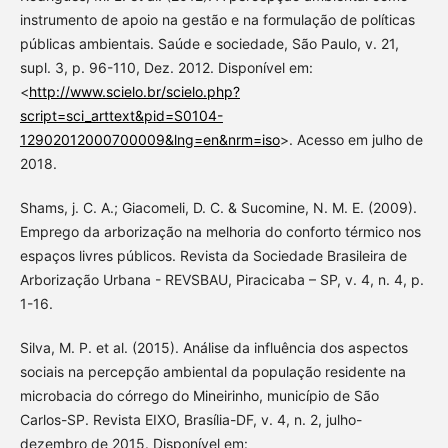
instrumento de apoio na gestão e na formulação de políticas
públicas ambientais. Saúde e sociedade, São Paulo, v. 21,
supl. 3, p. 96-110, Dez. 2012. Disponível em:
<
http://www.scielo.br/scielo.php?
script=sci_arttext&pid=S0104-
12902012000700009&lng=en&nrm=iso
>. Acesso em julho de
2018.
Shams, j. C. A.; Giacomeli, D. C. & Sucomine, N. M. E. (2009).
Emprego da arborização na melhoria do conforto térmico nos
espaços livres públicos. Revista da Sociedade Brasileira de
Arborização Urbana - REVSBAU, Piracicaba – SP, v. 4, n. 4, p.
1-16.
Silva, M. P. et al. (2015). Análise da influência dos aspectos
sociais na percepção ambiental da população residente na
microbacia do córrego do Mineirinho, município de São
Carlos-SP. Revista EIXO, Brasília-DF, v. 4, n. 2, julho-
dezembro de 2015. Disponível em: