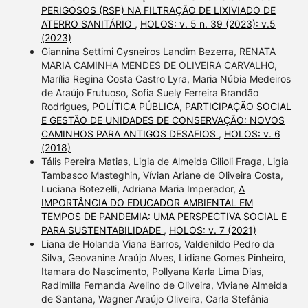
PERIGOSOS (RSP) NA FILTRAÇÃO DE LIXIVIADO DE
ATERRO SANITÁRIO
,
HOLOS: v. 5 n. 39 (2023): v.5
(2023)
Giannina Settimi Cysneiros Landim Bezerra, RENATA
MARIA CAMINHA MENDES DE OLIVEIRA CARVALHO,
Marília Regina Costa Castro Lyra, Maria Núbia Medeiros
de Araújo Frutuoso, Sofia Suely Ferreira Brandão
Rodrigues,
POLÍTICA PÚBLICA, PARTICIPAÇÃO SOCIAL
E GESTÃO DE UNIDADES DE CONSERVAÇÃO: NOVOS
CAMINHOS PARA ANTIGOS DESAFIOS
,
HOLOS: v. 6
(2018)
Tális Pereira Matias, Ligia de Almeida Gilioli Fraga, Ligia
Tambasco Masteghin, Vívian Ariane de Oliveira Costa,
Luciana Botezelli, Adriana Maria Imperador,
A
IMPORTÂNCIA DO EDUCADOR AMBIENTAL EM
TEMPOS DE PANDEMIA: UMA PERSPECTIVA SOCIAL E
PARA SUSTENTABILIDADE
,
HOLOS: v. 7 (2021)
Liana de Holanda Viana Barros, Valdenildo Pedro da
Silva, Geovanine Araújo Alves, Lidiane Gomes Pinheiro,
Itamara do Nascimento, Pollyana Karla Lima Dias,
Radimilla Fernanda Avelino de Oliveira, Viviane Almeida
de Santana, Wagner Araújo Oliveira, Carla Stefânia