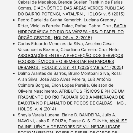
Cabral de Medeiros, Brenda Suellen Franklin de Farias
Gomes,
DIAGNÓSTICO DAS ÁREAS VERDES PÚBLICAS
DO BAIRRO POTENGI, NATAL/RN
,
HOLOS: v. 5 (2015)
Pedro Daniel da Cunha Kemerich, Luciana Gregory
Ritter, Vinicius Ferreira Dulac, Rafael Cabral Cruz,
BACIA
HIDROGRÁFICA DO RIO DA VÁRZEA - RS: O PAPEL DO
ÓRGÃO GESTOR
,
HOLOS: v. 2 (2015)
Carlos Eduardo Menezes da Silva, Anselmo César
Vasconcelos Bezerra, Claudiano Carneiro Cruz Neto,
ASSOCIAÇÕES ENTRE A PERCEPÇÃO DOS SERVIÇOS
ECOSSISTÊMICOS E O BEM-ESTAR EM PARQUES
URBANOS
,
HOLOS: v. 8 n. 41 (2025): V.8 n.41 (2025)
Dalmo Arantes de Barros, Bruno Montoani Silva, Rossi
Allan Silva, José Aldo Alves Pereira, Luís Antônio
Coimbra Borges, Erlon Lopes Pereira, Gleisson de
Oliveira Nascimento,
ATRIBUTOS FÍSICOS E PH DE UM
FRAGMENTO DO RIO TAQUARI SOB A MINERAÇÃO DE
BAUXITA NO PLANALTO DE POÇOS DE CALDAS – MG
,
HOLOS: v. 4 (2014)
Sheyla Varela Lucena, Elaine D. BANDEIRA, Julio A.
NAVONI, Jairo R. SOUZA, Dayse C. S. CUNHA,
ANÁLISE
DA INFLUÊNCIA DE FATORES DE VULNERABILIDADE
SOCIOAMBIENTAL SOBRE O PERFIL DE CASOS DE