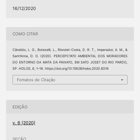
16/12/2020
COMO CITAR
Cândido, L. G., Botezelli, L., Riondet-Costa, D. R. T., Imperador, A. M., &
Sant’Anna, D. O. (2020). PERCEPC?A?O AMBIENTAL DOS MORADORES
DO ENTORNO DA MATA DA PAIXA?O, EM SA?O JOSE? DO RIO PARDO,
SP.
HOLOS
,
6
, 1–16. https://doi.org/10.15628/holos.2020.8316
Fomatos de Citação
EDIÇÃO
v. 6 (2020)
SEÇÃO