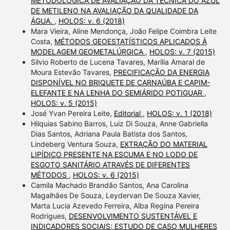
METODOLÓGICA DE AVALIAÇÃO DA TÉCNICA DO AZUL
DE METILENO NA AVALIAÇÃO DA QUALIDADE DA
ÁGUA.
,
HOLOS: v. 6 (2018)
Mara Vieira, Aline Mendonça, João Felipe Coimbra Leite
Costa,
MÉTODOS GEOESTATÍSTICOS APLICADOS À
MODELAGEM GEOMETALÚRGICA
,
HOLOS: v. 7 (2015)
Silvio Roberto de Lucena Tavares, Marília Amaral de
Moura Estevão Tavares,
PRECIFICAÇÃO DA ENERGIA
DISPONÍVEL NO BRIQUETE DE CARNAÚBA E CAPIM-
ELEFANTE E NA LENHA DO SEMIÁRIDO POTIGUAR
,
HOLOS: v. 5 (2015)
José Yvan Pereira Leite,
Editorial
,
HOLOS: v. 1 (2018)
Hilquias Sabino Barros, Luiz Di Souza, Anne Gabriella
Dias Santos, Adriana Paula Batista dos Santos,
Lindeberg Ventura Souza,
EXTRAÇÃO DO MATERIAL
LIPÍDICO PRESENTE NA ESCUMA E NO LODO DE
ESGOTO SANITÁRIO ATRAVÉS DE DIFERENTES
MÉTODOS
,
HOLOS: v. 6 (2015)
Camila Machado Brandão Santos, Ana Carolina
Magalhães De Souza, Leydervan De Souza Xavier,
Marta Lucia Azevedo Ferreira, Alba Regina Pereira
Rodrigues,
DESENVOLVIMENTO SUSTENTÁVEL E
INDICADORES SOCIAIS: ESTUDO DE CASO MULHERES