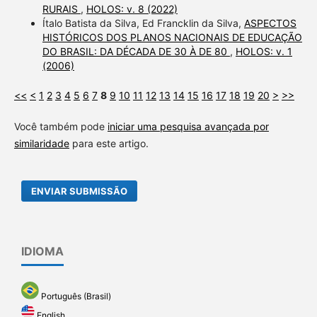
RURAIS
,
HOLOS: v. 8 (2022)
Ítalo Batista da Silva, Ed Francklin da Silva,
ASPECTOS
HISTÓRICOS DOS PLANOS NACIONAIS DE EDUCAÇÃO
DO BRASIL: DA DÉCADA DE 30 À DE 80
,
HOLOS: v. 1
(2006)
<<
<
1
2
3
4
5
6
7
8
9
10
11
12
13
14
15
16
17
18
19
20
>
>>
Você também pode
iniciar uma pesquisa avançada por
similaridade
para este artigo.
ENVIAR SUBMISSÃO
IDIOMA
Português (Brasil)
English