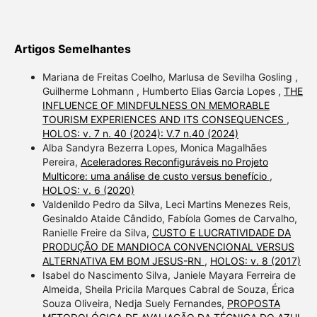
Artigos Semelhantes
Mariana de Freitas Coelho, Marlusa de Sevilha Gosling ,
Guilherme Lohmann , Humberto Elias Garcia Lopes ,
THE
INFLUENCE OF MINDFULNESS ON MEMORABLE
TOURISM EXPERIENCES AND ITS CONSEQUENCES
,
HOLOS: v. 7 n. 40 (2024): V.7 n.40 (2024)
Alba Sandyra Bezerra Lopes, Monica Magalhães
Pereira,
Aceleradores Reconfiguráveis no Projeto
Multicore: uma análise de custo versus benefício
,
HOLOS: v. 6 (2020)
Valdenildo Pedro da Silva, Leci Martins Menezes Reis,
Gesinaldo Ataide Cândido, Fabíola Gomes de Carvalho,
Ranielle Freire da Silva,
CUSTO E LUCRATIVIDADE DA
PRODUÇÃO DE MANDIOCA CONVENCIONAL VERSUS
ALTERNATIVA EM BOM JESUS-RN
,
HOLOS: v. 8 (2017)
Isabel do Nascimento Silva, Janiele Mayara Ferreira de
Almeida, Sheila Pricila Marques Cabral de Souza, Érica
Souza Oliveira, Nedja Suely Fernandes,
PROPOSTA