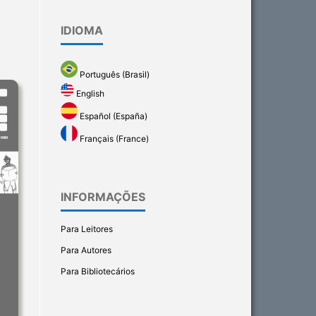
IDIOMA
Português (Brasil)
English
Español (España)
Français (France)
INFORMAÇÕES
Para Leitores
Para Autores
Para Bibliotecários