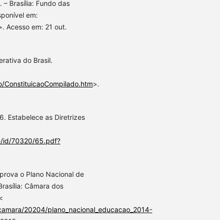
 – Brasília: Fundo das
sponível em:
>. Acesso em: 21 out.
rativa do Brasil.
cao/ConstituicaoCompilado.htm
>.
. Estabelece as Diretrizes
e/id/70320/65.pdf?
Aprova o Plano Nacional de
Brasília: Câmara dos
<
dcamara/20204/plano_nacional_educacao_2014-