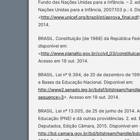
Fundo das Nações Unidas para a Infância. – 2. ed.
Nações Unidas para a Infância, 2007.103 p.: il. Di
<
http://www.unicef.org/brazil/pt/aprova_final.pdf
2014.
BRASIL. Constituição [de 1988] da República Fede
disponível em:
<
http://www.planalto.gov.br/ccivil_03/constitui
Acesso em 19 out. 2014.
BRASIL. Lei nº 9.394, de 20 de dezembro de 1996
e Bases da Educação Nacional. Disponível em:
http://www2.senado.leg.br/bdsf/bitstream/handl
sequence=3
>. Acesso em 19 out. 2014.
BRASIL. Lei nº 13.005, de 25 de junho de 2014. 
Educação (PNE) e dá outras providências. 2. ed. 
Deputados, Edição Câmara, 2015. Disponível em 
http://bd.camara.gov.br/bd/bitstream/handle/b