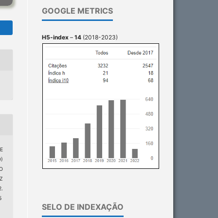
GOOGLE METRICS
H5-index
–
14
(2018-2023)
NE
)
O
Z
.
5
SELO DE INDEXAÇÃO