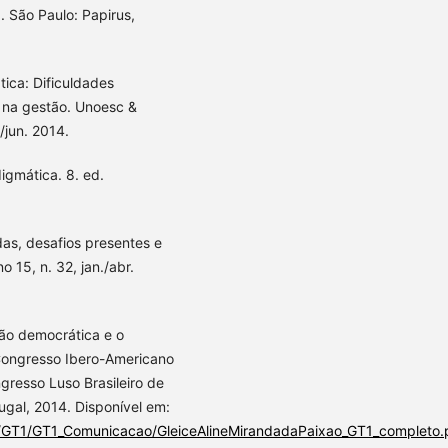
. São Paulo: Papirus,
ica: Dificuldades
 na gestão. Unoesc &
/jun. 2014.
gmática. 8. ed.
s, desafios presentes e
o 15, n. 32, jan./abr.
ão democrática e o
V Congresso Ibero-Americano
gresso Luso Brasileiro de
ugal, 2014. Disponível em:
/GT1/GT1_Comunicacao/GleiceAlineMirandadaPaixao_GT1_completo.