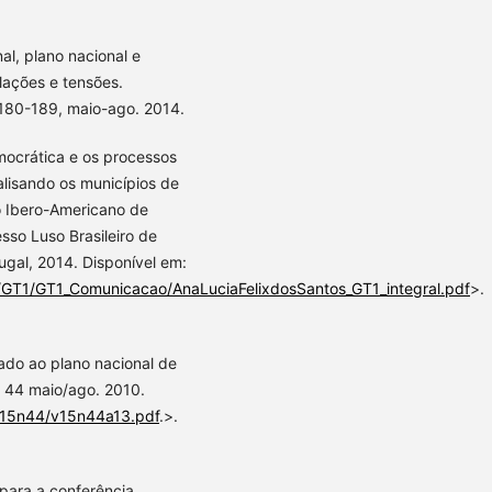
al, plano nacional e
lações e tensões.
. 180-189, maio-ago. 2014.
ocrática e os processos
alisando os municípios de
o Ibero-Americano de
sso Luso Brasileiro de
ugal, 2014. Disponível em:
GT1/GT1_Comunicacao/AnaLuciaFelixdosSantos_GT1_integral.pdf
>.
ado ao plano nacional de
. 44 maio/ago. 2010.
/v15n44/v15n44a13.pdf
.>.
 para a conferência