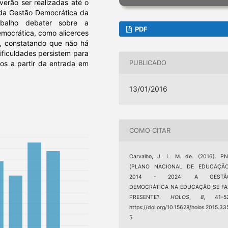
erão ser realizadas até o
 da Gestão Democrática da
abalho debater sobre a
PDF
mocrática, como alicerces
, constatando que não há
ificuldades persistem para
PUBLICADO
os a partir da entrada em
13/01/2016
COMO CITAR
Carvalho, J. L. M. de. (2016). P
(PLANO NACIONAL DE EDUCAÇÃO
2014 - 2024: A GESTÃ
DEMOCRÁTICA NA EDUCAÇÃO SE FA
PRESENTE?.
HOLOS
,
8
, 41–52
https://doi.org/10.15628/holos.2015.33
5