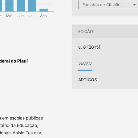
Fomatos de Citação
EDIÇÃO
v. 8 (2015)
deral do Piauí
SEÇÃO
ARTIGOS
as em escolas públicas
istério da Educação;
onais Anísio Teixeira;