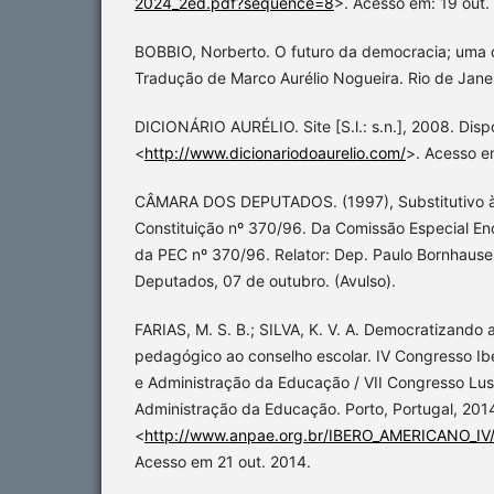
2024_2ed.pdf?sequence=8
>. Acesso em: 19 out.
BOBBIO, Norberto. O futuro da democracia; uma d
Tradução de Marco Aurélio Nogueira. Rio de Janei
DICIONÁRIO AURÉLIO. Site [S.l.: s.n.], 2008. Disp
<
http://www.dicionariodoaurelio.com/
>. Acesso e
CÂMARA DOS DEPUTADOS. (1997), Substitutivo 
Constituição nº 370/96. Da Comissão Especial E
da PEC nº 370/96. Relator: Dep. Paulo Bornhausen
Deputados, 07 de outubro. (Avulso).
FARIAS, M. S. B.; SILVA, K. V. A. Democratizando 
pedagógico ao conselho escolar. IV Congresso Ib
e Administração da Educação / VII Congresso Luso 
Administração da Educação. Porto, Portugal, 2014
<
http://www.anpae.org.br/IBERO_AMERICANO_IV/
Acesso em 21 out. 2014.