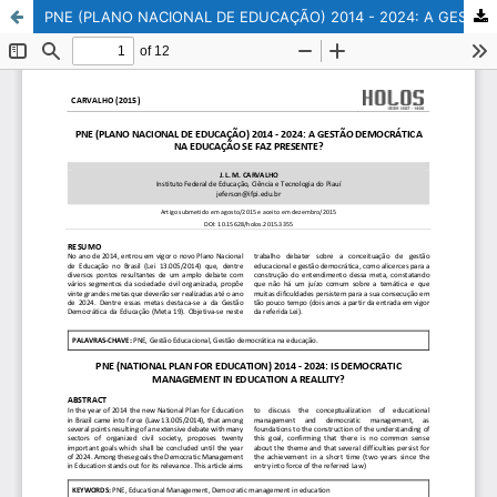
PNE (PLANO NACIONAL DE EDUCAÇÃO) 2014 - 2024: A GESTÃO DEMOCRÁTICA NA EDUCAÇÃO SE FAZ PRESENTE?