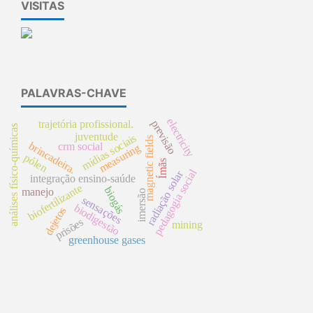
VISITAS
PALAVRAS-CHAVE
electricity
previsão
trajetória profissional.
análises físico-químicas
juventude
mídias sociais
magnetic fields
brincadeira.
crm social
measuring
pólen
Ímãs
pedagogia social
radiação solar
integração ensino-saúde
biofertilizante
biogás
manejo
imersão
sensações
biodigestão
dejetos
prisões
mining
greenhouse gases