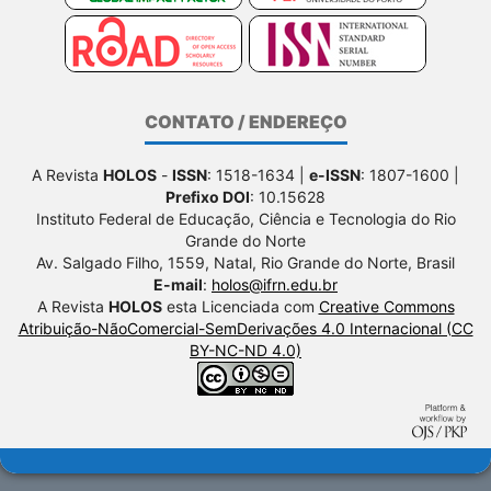
CONTATO / ENDEREÇO
A Revista
HOLOS
-
ISSN
: 1518-1634 |
e-ISSN
: 1807-1600 |
Prefixo DOI
: 10.15628
Instituto Federal de Educação, Ciência e Tecnologia do Rio
Grande do Norte
Av. Salgado Filho, 1559, Natal, Rio Grande do Norte, Brasil
E-mail
:
holos@ifrn.edu.br
A Revista
HOLOS
esta Licenciada com
Creative Commons
Atribuição-NãoComercial-SemDerivações 4.0 Internacional (CC
BY-NC-ND 4.0)