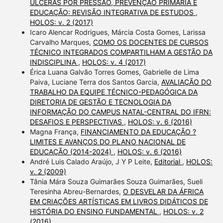
ÚLCERAS POR PRESSÃO, PREVENÇÃO PRIMÁRIA E
EDUCAÇÃO: REVISÃO INTEGRATIVA DE ESTUDOS
,
HOLOS: v. 2 (2017)
Icaro Alencar Rodrigues, Márcia Costa Gomes, Larissa
Carvalho Marques,
COMO OS DOCENTES DE CURSOS
TÉCNICO INTEGRADOS COMPARTILHAM A GESTÃO DA
INDISCIPLINA
,
HOLOS: v. 4 (2017)
Érica Luana Galvão Torres Gomes, Gabrielle de Lima
Paiva, Luciane Terra dos Santos Garcia,
AVALIAÇÃO DO
TRABALHO DA EQUIPE TÉCNICO-PEDAGÓGICA DA
DIRETORIA DE GESTÃO E TECNOLOGIA DA
INFORMAÇÃO DO CAMPUS NATAL-CENTRAL DO IFRN:
DESAFIOS E PERSPECTIVAS
,
HOLOS: v. 6 (2016)
Magna França,
FINANCIAMENTO DA EDUCAÇÃO ?
LIMITES E AVANÇOS DO PLANO NACIONAL DE
EDUCAÇÃO (2014-2024)
,
HOLOS: v. 6 (2016)
André Luis Calado Araújo, J Y P Leite,
Editorial
,
HOLOS:
v. 2 (2009)
Tânia Mára Souza Guimarães Souza Guimarães, Sueli
Teresinha Abreu-Bernardes,
O DESVELAR DA ÁFRICA
EM CRIAÇÕES ARTÍSTICAS EM LIVROS DIDÁTICOS DE
HISTÓRIA DO ENSINO FUNDAMENTAL
,
HOLOS: v. 2
(2016)