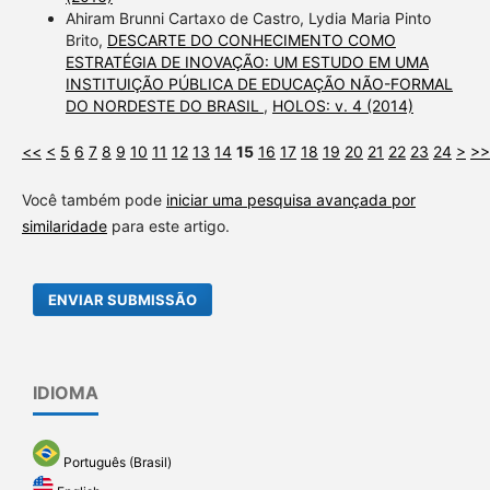
Ahiram Brunni Cartaxo de Castro, Lydia Maria Pinto
Brito,
DESCARTE DO CONHECIMENTO COMO
ESTRATÉGIA DE INOVAÇÃO: UM ESTUDO EM UMA
INSTITUIÇÃO PÚBLICA DE EDUCAÇÃO NÃO-FORMAL
DO NORDESTE DO BRASIL
,
HOLOS: v. 4 (2014)
<<
<
5
6
7
8
9
10
11
12
13
14
15
16
17
18
19
20
21
22
23
24
>
>>
Você também pode
iniciar uma pesquisa avançada por
similaridade
para este artigo.
ENVIAR SUBMISSÃO
IDIOMA
Português (Brasil)