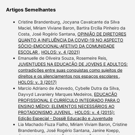
Artigos Semelhantes
Cristine Brandenburg, Jocyana Cavalcante da Silva
Maciel, Miriam Viviane Baron, Bartira Ercília Pinheiro da
Costa, José Rogério Santana,
OPINIÃO DE DIRETORES
QUANTO A INFLUÊNCIA DA COVID-19 NO ASPECTO
SÓCIO-EMOCIONAL-AFETIVO DA COMUNIDADE
ESCOLAR
,
HOLOS: v. 4 (2021)
Emanuelle de Oliveira Souza, Rosemeire Reis,
JUVENTUDES NA EDUCAÇÃO DE JOVENS E ADULTOS:
contradições entre suas conquistas como sujeitos de
direitos e os silenciamentos nos espaços escolares
,
HOLOS: v. 3 (2017)
Marcio Adriano de Azevedo, Cybelle Dutra da Silva,
Dayvyd Lavaniery Marques Medeiros,
EDUCAÇÃO
PROFISSIONAL E CURRÍCULO INTEGRADO PARA O
ENSINO MÉDIO: ELEMENTOS NECESSÁRIOS AO
PROTAGONISMO JUVENIL
,
HOLOS: v. 4 (2015):
Edição Especial - Dossiê Educação e Juventude
Lia Machado Fiuza Fialho, Miriam Viviam Baron, Cristine
Brandenburg, José Rogério Santana, Janine Koepp,