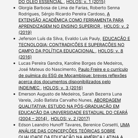
DO ÓLEO ESSENCIAL
,
HOLOS: v. 1 (2015)
Glorgia Barbosa de Lima de Farias, Roberto Senna
Rodrigues, Sérgio Ricardo Pereira Cardoso,
A
EXTENSÃO ACADÊMICA COMO FERRAMENTA PARA
APRENDIZAGEM NO ENSINO SUPERIOR
,
HOLOS: v. 2
(2019)
Jeferson Luís da Silva, Evaldo Luis Pauly,
EDUCAÇÃO E
TECNOLOGIA: CONTRADIÇÕES E SUPERAÇÕES NO
CAMPO DA POLÍTICA EDUCACIONAL
,
HOLOS: v. 8
(2016)
Lucas Pereira Gandra, Karoline Borges de Medeiros,
José Mateus do Nascimento,
Paulo Freire e o currículo
de química do ESG de Moçambique: breves reflexões
acerca dos documentos disponibilizados pelo
INDE/MEC
,
HOLOS: v. 3 (2016)
Emerson Augusto de Medeiros, Sarah Bezerra Luna
Varela, João Batista Carvalho Nunes,
ABORDAGEM
QUALITATIVA: ESTUDO NA PÓS-GRADUAÇÃO EM
EDUCAÇÃO DA UNIVERSIDADE ESTADUAL DO CEARÁ
(2004 – 2014)
,
HOLOS: v. 2 (2017)
Edson Leandro Hunoff Tavares, Berenice Corsetti,
UMA
ANÁLISE DAS CONCEPÇÕES TEÓRICAS SOBRE
QUALIDADE DA EDUCAÇÃO NA AMÉRICA LATINA A