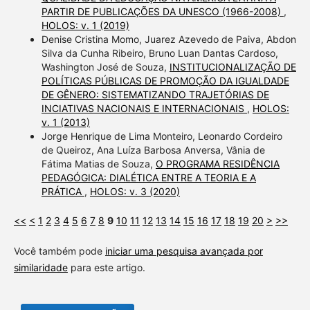
PARTIR DE PUBLICAÇÕES DA UNESCO (1966-2008)
,
HOLOS: v. 1 (2019)
Denise Cristina Momo, Juarez Azevedo de Paiva, Abdon
Silva da Cunha Ribeiro, Bruno Luan Dantas Cardoso,
Washington José de Souza,
INSTITUCIONALIZAÇÃO DE
POLÍTICAS PÚBLICAS DE PROMOÇÃO DA IGUALDADE
DE GÊNERO: SISTEMATIZANDO TRAJETÓRIAS DE
INCIATIVAS NACIONAIS E INTERNACIONAIS
,
HOLOS:
v. 1 (2013)
Jorge Henrique de Lima Monteiro, Leonardo Cordeiro
de Queiroz, Ana Luíza Barbosa Anversa, Vânia de
Fátima Matias de Souza,
O PROGRAMA RESIDÊNCIA
PEDAGÓGICA: DIALÉTICA ENTRE A TEORIA E A
PRÁTICA
,
HOLOS: v. 3 (2020)
<<
<
1
2
3
4
5
6
7
8
9
10
11
12
13
14
15
16
17
18
19
20
>
>>
Você também pode
iniciar uma pesquisa avançada por
similaridade
para este artigo.