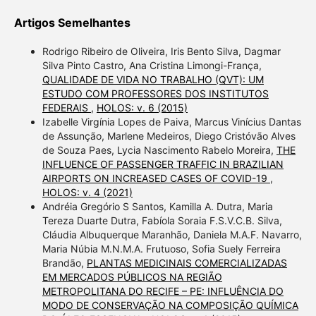
Artigos Semelhantes
Rodrigo Ribeiro de Oliveira, Iris Bento Silva, Dagmar
Silva Pinto Castro, Ana Cristina Limongi-França,
QUALIDADE DE VIDA NO TRABALHO (QVT): UM
ESTUDO COM PROFESSORES DOS INSTITUTOS
FEDERAIS
,
HOLOS: v. 6 (2015)
Izabelle Virgínia Lopes de Paiva, Marcus Vinícius Dantas
de Assunção, Marlene Medeiros, Diego Cristóvão Alves
de Souza Paes, Lycia Nascimento Rabelo Moreira,
THE
INFLUENCE OF PASSENGER TRAFFIC IN BRAZILIAN
AIRPORTS ON INCREASED CASES OF COVID-19
,
HOLOS: v. 4 (2021)
Andréia Gregório S Santos, Kamilla A. Dutra, Maria
Tereza Duarte Dutra, Fabíola Soraia F.S.V.C.B. Silva,
Cláudia Albuquerque Maranhão, Daniela M.A.F. Navarro,
Maria Núbia M.N.M.A. Frutuoso, Sofia Suely Ferreira
Brandão,
PLANTAS MEDICINAIS COMERCIALIZADAS
EM MERCADOS PÚBLICOS NA REGIÃO
METROPOLITANA DO RECIFE – PE: INFLUÊNCIA DO
MODO DE CONSERVAÇÃO NA COMPOSIÇÃO QUÍMICA