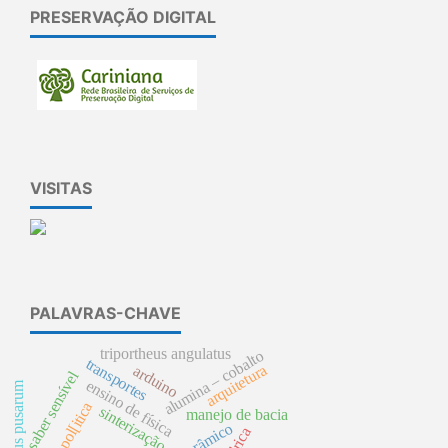
PRESERVAÇÃO DIGITAL
VISITAS
PALAVRAS-CHAVE
triportheus angulatus
alumina – cobalto
transportes
arquitetura
arduino
saber sensível
ensino de física
hypostomus pusarum
pol[itica
sinterização
manejo de bacia