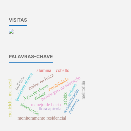
VISITAS
PALAVRAS-CHAVE
alumina – cobalto
qualidade hídrica
ensino de física
tecnologias na educação
pol[itica
sensibilidade
crenicichla menezesi
melitofilia
arduino
Água de chuva
ressignificação
zigbee
zabbix
iramuteq.
sinterização
manejo de bacia
flora apícola
monitoramento residencial