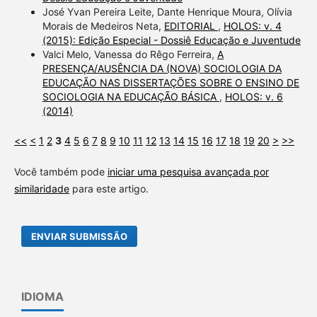
José Yvan Pereira Leite, Dante Henrique Moura, Olívia
Morais de Medeiros Neta,
EDITORIAL
,
HOLOS: v. 4
(2015): Edição Especial - Dossiê Educação e Juventude
Valci Melo, Vanessa do Rêgo Ferreira,
A
PRESENÇA/AUSÊNCIA DA (NOVA) SOCIOLOGIA DA
EDUCAÇÃO NAS DISSERTAÇÕES SOBRE O ENSINO DE
SOCIOLOGIA NA EDUCAÇÃO BÁSICA
,
HOLOS: v. 6
(2014)
<<
<
1
2
3
4
5
6
7
8
9
10
11
12
13
14
15
16
17
18
19
20
>
>>
Você também pode
iniciar uma pesquisa avançada por
similaridade
para este artigo.
ENVIAR SUBMISSÃO
IDIOMA