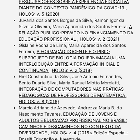
PESQUISADORES SOBRE A EXPERIÊNCIA EDUCATIVA
DIANTE DO CONTEXTO PANDÊMICO DA COVID-19
,
HOLOS: v. 5 (2020)
Juvania dos Santos Borges da Silva, Ramon Igor da
Silveira Oliveira, Maria Aparecida dos Santos Ferreira,
A
RELAÇÃO PÚBLICO-PRIVADO NO FINANCIAMENTO DA
EDUCAÇÃO PROFISSIONAL
,
HOLOS: v. 2 (2021)
Gislaine Rocha de Lima, Maria Aparecida dos Santos
Ferreira,
A FORMAÇÃO DOCENTE E O PIBID-
SUBPROJETO DE BIOLOGIA DO IFRN/MACAU: UMA
INTERLOCUÇÃO ENTRE A FORMAÇÃO INICIAL E
CONTINUADA
,
HOLOS: v. 2 (2018)
Eliel Constantino da Silva, José Antonio Fernandes,
Bento Duarte Silva, Maria Raquel Miotto Morelatti,
INTEGRAÇÃO DE COMPUTADORES NAS PRÁTICAS
PEDAGÓGICAS DE PROFESSORES DE MATEMÁTICA
,
HOLOS: v. 8 (2016)
Márcio Adriano de Azevedo, Andrezza Maria B. do
Nascimento Tavares,
EDUCAÇÃO DE JOVENS E
ADULTOS E EDUCAÇÃO PROFISSIONAL NO BRASIL:
CAMINHOS E DESCAMINHOS NO CONTEXTO DA
DIVERSIDADE
,
HOLOS: v. 4 (2015): Edição Especial -
Dossiê Educação e Juventude