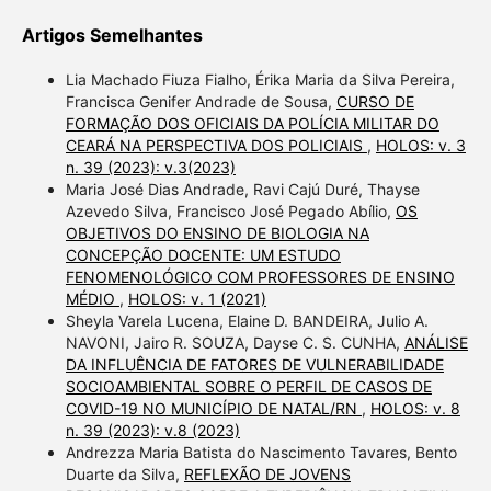
Artigos Semelhantes
Lia Machado Fiuza Fialho, Érika Maria da Silva Pereira,
Francisca Genifer Andrade de Sousa,
CURSO DE
FORMAÇÃO DOS OFICIAIS DA POLÍCIA MILITAR DO
CEARÁ NA PERSPECTIVA DOS POLICIAIS
,
HOLOS: v. 3
n. 39 (2023): v.3(2023)
Maria José Dias Andrade, Ravi Cajú Duré, Thayse
Azevedo Silva, Francisco José Pegado Abílio,
OS
OBJETIVOS DO ENSINO DE BIOLOGIA NA
CONCEPÇÃO DOCENTE: UM ESTUDO
FENOMENOLÓGICO COM PROFESSORES DE ENSINO
MÉDIO
,
HOLOS: v. 1 (2021)
Sheyla Varela Lucena, Elaine D. BANDEIRA, Julio A.
NAVONI, Jairo R. SOUZA, Dayse C. S. CUNHA,
ANÁLISE
DA INFLUÊNCIA DE FATORES DE VULNERABILIDADE
SOCIOAMBIENTAL SOBRE O PERFIL DE CASOS DE
COVID-19 NO MUNICÍPIO DE NATAL/RN
,
HOLOS: v. 8
n. 39 (2023): v.8 (2023)
Andrezza Maria Batista do Nascimento Tavares, Bento
Duarte da Silva,
REFLEXÃO DE JOVENS