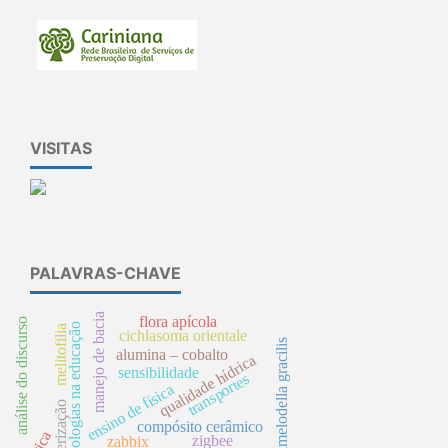
VISITAS
PALAVRAS-CHAVE
manejo de bacia
flora apícola
análise do discurso
tecnologias na educação
melitofilia
cichlasoma orientale
pimelodella gracilis
alumina – cobalto
qualidade hídrica
sensibilidade
transportes
ensino de física
sinterização
compósito cerâmico
zigbee
zabbix