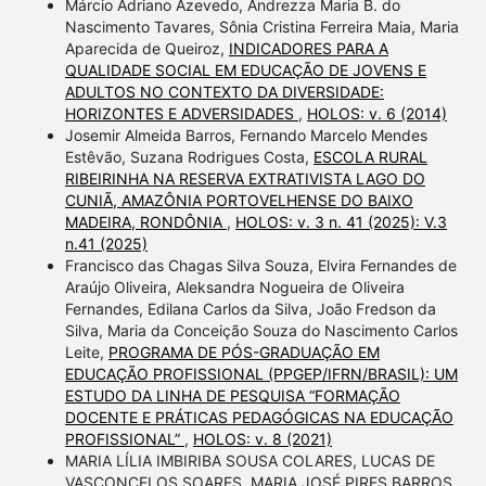
Márcio Adriano Azevedo, Andrezza Maria B. do
Nascimento Tavares, Sônia Cristina Ferreira Maia, Maria
Aparecida de Queiroz,
INDICADORES PARA A
QUALIDADE SOCIAL EM EDUCAÇÃO DE JOVENS E
ADULTOS NO CONTEXTO DA DIVERSIDADE:
HORIZONTES E ADVERSIDADES
,
HOLOS: v. 6 (2014)
Josemir Almeida Barros, Fernando Marcelo Mendes
Estêvão, Suzana Rodrigues Costa,
ESCOLA RURAL
RIBEIRINHA NA RESERVA EXTRATIVISTA LAGO DO
CUNIÃ, AMAZÔNIA PORTOVELHENSE DO BAIXO
MADEIRA, RONDÔNIA
,
HOLOS: v. 3 n. 41 (2025): V.3
n.41 (2025)
Francisco das Chagas Silva Souza, Elvira Fernandes de
Araújo Oliveira, Aleksandra Nogueira de Oliveira
Fernandes, Edilana Carlos da Silva, João Fredson da
Silva, Maria da Conceição Souza do Nascimento Carlos
Leite,
PROGRAMA DE PÓS-GRADUAÇÃO EM
EDUCAÇÃO PROFISSIONAL (PPGEP/IFRN/BRASIL): UM
ESTUDO DA LINHA DE PESQUISA “FORMAÇÃO
DOCENTE E PRÁTICAS PEDAGÓGICAS NA EDUCAÇÃO
PROFISSIONAL”
,
HOLOS: v. 8 (2021)
MARIA LÍLIA IMBIRIBA SOUSA COLARES, LUCAS DE
VASCONCELOS SOARES, MARIA JOSÉ PIRES BARROS