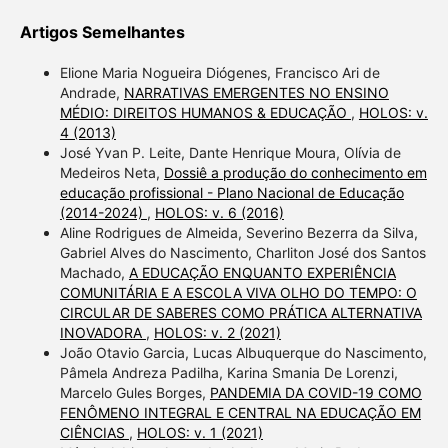
Artigos Semelhantes
Elione Maria Nogueira Diógenes, Francisco Ari de
Andrade,
NARRATIVAS EMERGENTES NO ENSINO
MÉDIO: DIREITOS HUMANOS & EDUCAÇÃO
,
HOLOS: v.
4 (2013)
José Yvan P. Leite, Dante Henrique Moura, Olívia de
Medeiros Neta,
Dossiê a produção do conhecimento em
educação profissional - Plano Nacional de Educação
(2014-2024)
,
HOLOS: v. 6 (2016)
Aline Rodrigues de Almeida, Severino Bezerra da Silva,
Gabriel Alves do Nascimento, Charliton José dos Santos
Machado,
A EDUCAÇÃO ENQUANTO EXPERIÊNCIA
COMUNITÁRIA E A ESCOLA VIVA OLHO DO TEMPO: O
CIRCULAR DE SABERES COMO PRÁTICA ALTERNATIVA
INOVADORA
,
HOLOS: v. 2 (2021)
João Otavio Garcia, Lucas Albuquerque do Nascimento,
Pâmela Andreza Padilha, Karina Smania De Lorenzi,
Marcelo Gules Borges,
PANDEMIA DA COVID-19 COMO
FENÔMENO INTEGRAL E CENTRAL NA EDUCAÇÃO EM
CIÊNCIAS
,
HOLOS: v. 1 (2021)