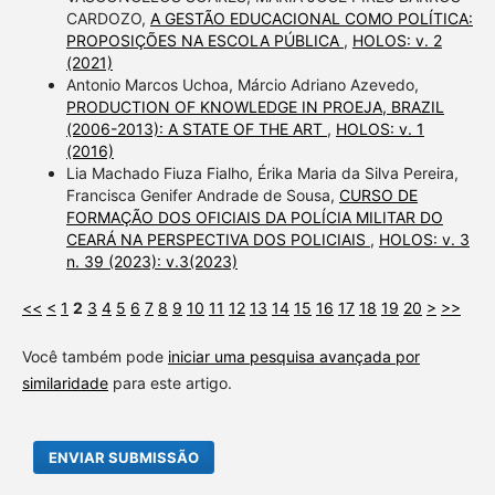
CARDOZO,
A GESTÃO EDUCACIONAL COMO POLÍTICA:
PROPOSIÇÕES NA ESCOLA PÚBLICA
,
HOLOS: v. 2
(2021)
Antonio Marcos Uchoa, Márcio Adriano Azevedo,
PRODUCTION OF KNOWLEDGE IN PROEJA, BRAZIL
(2006-2013): A STATE OF THE ART
,
HOLOS: v. 1
(2016)
Lia Machado Fiuza Fialho, Érika Maria da Silva Pereira,
Francisca Genifer Andrade de Sousa,
CURSO DE
FORMAÇÃO DOS OFICIAIS DA POLÍCIA MILITAR DO
CEARÁ NA PERSPECTIVA DOS POLICIAIS
,
HOLOS: v. 3
n. 39 (2023): v.3(2023)
<<
<
1
2
3
4
5
6
7
8
9
10
11
12
13
14
15
16
17
18
19
20
>
>>
Você também pode
iniciar uma pesquisa avançada por
similaridade
para este artigo.
ENVIAR SUBMISSÃO