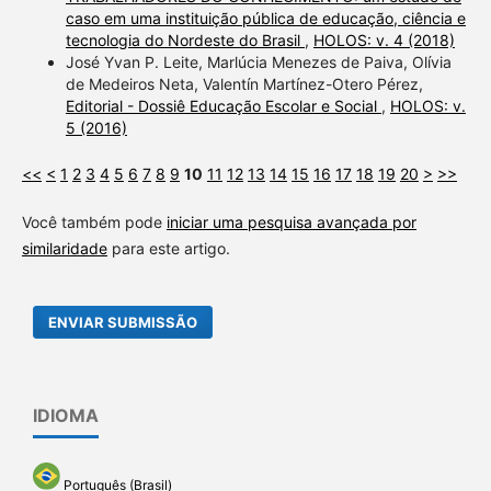
caso em uma instituição pública de educação, ciência e
tecnologia do Nordeste do Brasil
,
HOLOS: v. 4 (2018)
José Yvan P. Leite, Marlúcia Menezes de Paiva, Olívia
de Medeiros Neta, Valentín Martínez-Otero Pérez,
Editorial - Dossiê Educação Escolar e Social
,
HOLOS: v.
5 (2016)
<<
<
1
2
3
4
5
6
7
8
9
10
11
12
13
14
15
16
17
18
19
20
>
>>
Você também pode
iniciar uma pesquisa avançada por
similaridade
para este artigo.
ENVIAR SUBMISSÃO
IDIOMA
Português (Brasil)