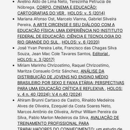
Avelino Aldo de Lima Neto, Terezinha Petrucia de
Nóbrega,
CORPO, CINEMA E EDUCAÇÃO:
CARTOGRAFIAS DO VER
,
HOLOS: v. 5 (2014)
Mariana Afonso Ost, Marcelo Vianna, Gabriel Silveira
Pereira,
A ARTE CIRCENSE E SEU DIÁLOGO COM A
EDUCAÇÃO FÍSICA: UMA EXPERIÊNCIA NO INSTITUTO
FEDERAL DE EDUCAÇÃO, CIÊNCIA E TECNOLOGIA DO
RIO GRANDE DO SUL
,
HOLOS: v. 6 (2020)
José Yvan Pereira Leite, Francisco das Chagas Silva
Souza, Jean Mac Cole Tavares Santos,
Editorial
,
HOLOS: v. 3 (2017)
Miriam Marinho Chrizostimo, Raquel Chrizostimo,
Maritza Consuelo Ortiz Sánchez,
ANÁLISE DA
DISTRIBUIÇÃO DE JOVENS NO ENSINO MÉDIO
BRASILEIRO POR SEXO E FAIXA ETÁRIA: PERSPECTIVAS
PARA UMA EDUCAÇÃO CRÍTICA E REFLEXIVA
,
HOLOS:
v. 4 n. 40 (2024): V.4 n.40 (2024)
Ahiram Brunni Cartaxo de Castro, Rinaldo Medeiros
Alves de Oliveira, Ezequiel da Costa Soares Neto,
Marcos Antônio de Oliveira, Arthur William Pereira da
Silva, Pablo Marlon Medeiros da Silva,
AVALIAÇÃO DE
TREINAMENTO PROFISSIONAL PARA
TRABALHADORES DO CONHECIMENTO: um estudo de