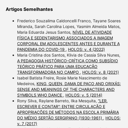
Artigos Semelhantes
Frederico Souzalima Caldoncelli Franco, Tayane Soares
Miranda, Sarah Carolina Lopes, Yasmim Almeida Matos,
Maria Eduarda Jesus Santos,
NÍVEL DE ATIVIDADE
FÍSICA E SEDENTARISMO ASSOCIADOS A IMAGEM
CORPORAL EM ADOLESCENTES ANTES E DURANTE A
PANDEMIA DO COVID-19
,
HOLOS: v. 4 (2022)
Maria Cristina dos Santos, Klivia de Cassia Silva Nunes,
A PEDAGOGIA HISTÓRICO-CRÍTICA COMO SUBSÍDIO
TEÓRICO PRÁTICO PARA UMA EDUCAÇÃO
TRANSFORMADORA NO CAMPO
,
HOLOS: v. 8 (2021)
Isabel Batista Freire, Rosie Marie Nascimento de
Medeiros,
KING, QUEEN, DAMA DE PAÇO AND ORIXÁS:
SENSE AND MEANINGS OF THE CHARACTERS AND
SYMBOLS WHO DANCE
,
HOLOS: v. 5 (2014)
Rony Silva, Raylane Barreto, Ilka Mesquita,
“LER,
ESCREVER E CONTAR”: ENTRE CIRCULAÇÃO E
APROPRIAÇÕES DE MÉTODOS NA ESCOLA PRIMÁRIA
DO MÉDIO SERTÃO SERGIPANO (1930-1961)
,
HOLOS:
v. 7 (2017)