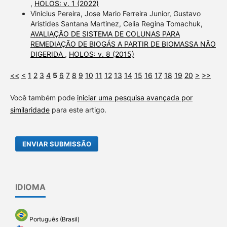
,
HOLOS: v. 1 (2022)
Vinicius Pereira, Jose Mario Ferreira Junior, Gustavo
Aristides Santana Martinez, Celia Regina Tomachuk,
AVALIAÇÃO DE SISTEMA DE COLUNAS PARA
REMEDIAÇÃO DE BIOGÁS A PARTIR DE BIOMASSA NÃO
DIGERIDA
,
HOLOS: v. 8 (2015)
<<
<
1
2
3
4
5
6
7
8
9
10
11
12
13
14
15
16
17
18
19
20
>
>>
Você também pode
iniciar uma pesquisa avançada por
similaridade
para este artigo.
ENVIAR SUBMISSÃO
IDIOMA
Português (Brasil)