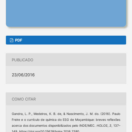
PDF
PUBLICADO
23/06/2016
COMO CITAR
Gandra, L. P., Medeiros, K. B. de, & Nascimento, J. M. do. (2016). Paulo
Freire e o currículo de química do ESG de Moçambique: breves reflexões
acerca dos documentos disponibilizados pelo INDE/MEC.
HOLOS
,
3
, 137–
149. https://doi.org/10.15628/holos.2016.2380