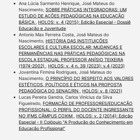
Ana Lúcia Sarmento Henrique, José Mateus do
Nascimento,
SOBRE PRÁTICAS INTEGRADORAS: UM
ESTUDO DE AÇÕES PEDAGÓGICAS NA EDUCAÇÃO
BÁSICA
,
HOLOS: v. 4 (2015): Edição Especial - Dossiê
Educação e Juventude
Antonio Max Ferreira Costa, José Mateus do
Nascimento,
HISTÓRIA DAS INSTITUIÇÕES
ESCOLARES E CULTURA ESCOLAR: MUDANÇAS E
PERMANÊNCIAS NAS PRÁTICAS PEDAGÓGICAS NA
ESCOLA ESTADUAL PROFESSOR ANÍSIO TEIXEIRA
(1974-2002)
,
HOLOS: v. 4 n. 39 (2023): v.4 (2023)
Joventina Firmina Rodrigues, José Mateus do
Nascimento,
O PRINCÍPIO DO RESPEITO AOS VALORES
ESTÉTICOS, POLÍTICOS E ÉTICOS NA PROPOSTA
PEDAGÓGICA DO SENAC/RN
,
HOLOS: v. 8 (2021)
Lucas Pereira Gandra, Carlos Vinícius da Silva
Figueiredo,
FORMAÇÃO DE PROFESSORES/EDUCAÇÃO
PROFISSIONAL: O PERFIL DO DOCENTE INGRESSANTE
NO IFMS CÂMPUS COXIM
,
HOLOS: v. 2 (2014): Edição
Especial - II Colóquio "A Produção do Conhecimento em
Educação Profissional"