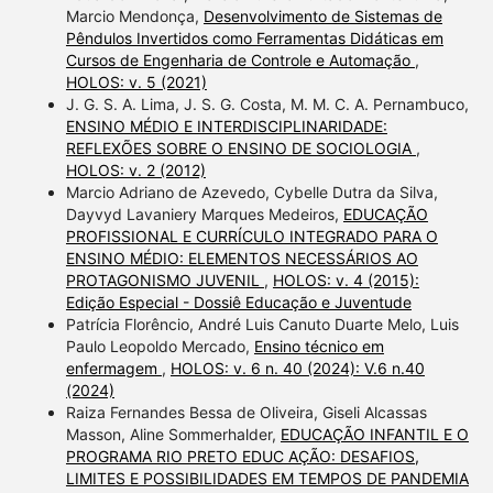
Marcio Mendonça,
Desenvolvimento de Sistemas de
Pêndulos Invertidos como Ferramentas Didáticas em
Cursos de Engenharia de Controle e Automação
,
HOLOS: v. 5 (2021)
J. G. S. A. Lima, J. S. G. Costa, M. M. C. A. Pernambuco,
ENSINO MÉDIO E INTERDISCIPLINARIDADE:
REFLEXÕES SOBRE O ENSINO DE SOCIOLOGIA
,
HOLOS: v. 2 (2012)
Marcio Adriano de Azevedo, Cybelle Dutra da Silva,
Dayvyd Lavaniery Marques Medeiros,
EDUCAÇÃO
PROFISSIONAL E CURRÍCULO INTEGRADO PARA O
ENSINO MÉDIO: ELEMENTOS NECESSÁRIOS AO
PROTAGONISMO JUVENIL
,
HOLOS: v. 4 (2015):
Edição Especial - Dossiê Educação e Juventude
Patrícia Florêncio, André Luis Canuto Duarte Melo, Luis
Paulo Leopoldo Mercado,
Ensino técnico em
enfermagem
,
HOLOS: v. 6 n. 40 (2024): V.6 n.40
(2024)
Raiza Fernandes Bessa de Oliveira, Giseli Alcassas
Masson, Aline Sommerhalder,
EDUCAÇÃO INFANTIL E O
PROGRAMA RIO PRETO EDUC AÇÃO: DESAFIOS,
LIMITES E POSSIBILIDADES EM TEMPOS DE PANDEMIA