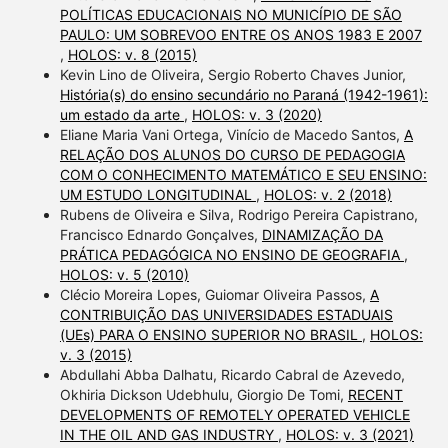
POLÍTICAS EDUCACIONAIS NO MUNICÍPIO DE SÃO
PAULO: UM SOBREVOO ENTRE OS ANOS 1983 E 2007
,
HOLOS: v. 8 (2015)
Kevin Lino de Oliveira, Sergio Roberto Chaves Junior,
História(s) do ensino secundário no Paraná (1942-1961):
um estado da arte
,
HOLOS: v. 3 (2020)
Eliane Maria Vani Ortega, Vinício de Macedo Santos,
A
RELAÇÃO DOS ALUNOS DO CURSO DE PEDAGOGIA
COM O CONHECIMENTO MATEMÁTICO E SEU ENSINO:
UM ESTUDO LONGITUDINAL
,
HOLOS: v. 2 (2018)
Rubens de Oliveira e Silva, Rodrigo Pereira Capistrano,
Francisco Ednardo Gonçalves,
DINAMIZAÇÃO DA
PRÁTICA PEDAGÓGICA NO ENSINO DE GEOGRAFIA
,
HOLOS: v. 5 (2010)
Clécio Moreira Lopes, Guiomar Oliveira Passos,
A
CONTRIBUIÇÃO DAS UNIVERSIDADES ESTADUAIS
(UEs) PARA O ENSINO SUPERIOR NO BRASIL
,
HOLOS:
v. 3 (2015)
Abdullahi Abba Dalhatu, Ricardo Cabral de Azevedo,
Okhiria Dickson Udebhulu, Giorgio De Tomi,
RECENT
DEVELOPMENTS OF REMOTELY OPERATED VEHICLE
IN THE OIL AND GAS INDUSTRY
,
HOLOS: v. 3 (2021)