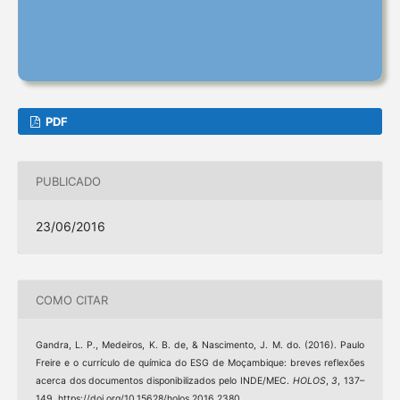
PDF
PUBLICADO
23/06/2016
COMO CITAR
Gandra, L. P., Medeiros, K. B. de, & Nascimento, J. M. do. (2016). Paulo
Freire e o currículo de química do ESG de Moçambique: breves reflexões
acerca dos documentos disponibilizados pelo INDE/MEC.
HOLOS
,
3
, 137–
149. https://doi.org/10.15628/holos.2016.2380