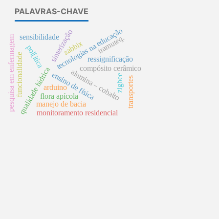
PALAVRAS-CHAVE
tecnologias na educação
sinterização
sensibilidade
iramuteq.
pesquisa em enfermagem
zabbix
pol[itica
funcionalidade
ressignificação
compósito cerâmico
qualidade hídrica
alumina – cobalto
ensino de física
zigbee
transportes
arduino
flora apícola
manejo de bacia
monitoramento residencial