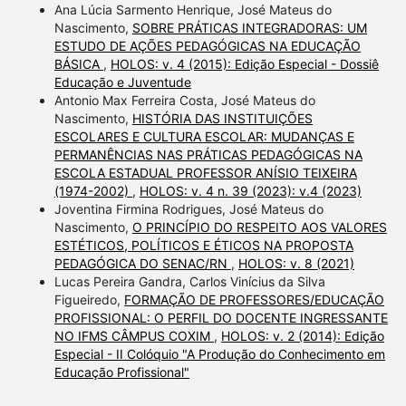
Ana Lúcia Sarmento Henrique, José Mateus do
Nascimento,
SOBRE PRÁTICAS INTEGRADORAS: UM
ESTUDO DE AÇÕES PEDAGÓGICAS NA EDUCAÇÃO
BÁSICA
,
HOLOS: v. 4 (2015): Edição Especial - Dossiê
Educação e Juventude
Antonio Max Ferreira Costa, José Mateus do
Nascimento,
HISTÓRIA DAS INSTITUIÇÕES
ESCOLARES E CULTURA ESCOLAR: MUDANÇAS E
PERMANÊNCIAS NAS PRÁTICAS PEDAGÓGICAS NA
ESCOLA ESTADUAL PROFESSOR ANÍSIO TEIXEIRA
(1974-2002)
,
HOLOS: v. 4 n. 39 (2023): v.4 (2023)
Joventina Firmina Rodrigues, José Mateus do
Nascimento,
O PRINCÍPIO DO RESPEITO AOS VALORES
ESTÉTICOS, POLÍTICOS E ÉTICOS NA PROPOSTA
PEDAGÓGICA DO SENAC/RN
,
HOLOS: v. 8 (2021)
Lucas Pereira Gandra, Carlos Vinícius da Silva
Figueiredo,
FORMAÇÃO DE PROFESSORES/EDUCAÇÃO
PROFISSIONAL: O PERFIL DO DOCENTE INGRESSANTE
NO IFMS CÂMPUS COXIM
,
HOLOS: v. 2 (2014): Edição
Especial - II Colóquio "A Produção do Conhecimento em
Educação Profissional"