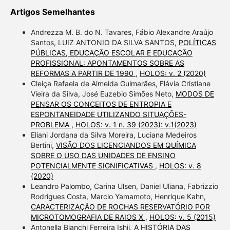
Artigos Semelhantes
Andrezza M. B. do N. Tavares, Fábio Alexandre Araújo
Santos, LUIZ ANTONIO DA SILVA SANTOS,
POLÍTICAS
PÚBLICAS, EDUCAÇÃO ESCOLAR E EDUCAÇÃO
PROFISSIONAL: APONTAMENTOS SOBRE AS
REFORMAS A PARTIR DE 1990
,
HOLOS: v. 2 (2020)
Cleiça Rafaela de Almeida Guimarães, Flávia Cristiane
Vieira da Silva, José Euzebio Simões Neto,
MODOS DE
PENSAR OS CONCEITOS DE ENTROPIA E
ESPONTANEIDADE UTILIZANDO SITUAÇÕES-
PROBLEMA
,
HOLOS: v. 1 n. 39 (2023): v.1(2023)
Eliani Jordana da Silva Moreira, Luciana Medeiros
Bertini,
VISÃO DOS LICENCIANDOS EM QUÍMICA
SOBRE O USO DAS UNIDADES DE ENSINO
POTENCIALMENTE SIGNIFICATIVAS
,
HOLOS: v. 8
(2020)
Leandro Palombo, Carina Ulsen, Daniel Uliana, Fabrizzio
Rodrigues Costa, Marcio Yamamoto, Henrique Kahn,
CARACTERIZAÇÃO DE ROCHAS RESERVATÓRIO POR
MICROTOMOGRAFIA DE RAIOS X
,
HOLOS: v. 5 (2015)
Antonella Bianchi Ferreira Ishii,
A HISTÓRIA DAS