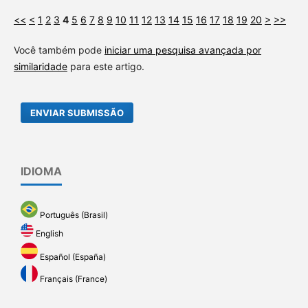
<<
<
1
2
3
4
5
6
7
8
9
10
11
12
13
14
15
16
17
18
19
20
>
>>
Você também pode
iniciar uma pesquisa avançada por
similaridade
para este artigo.
ENVIAR SUBMISSÃO
IDIOMA
Português (Brasil)
English
Español (España)
Français (France)