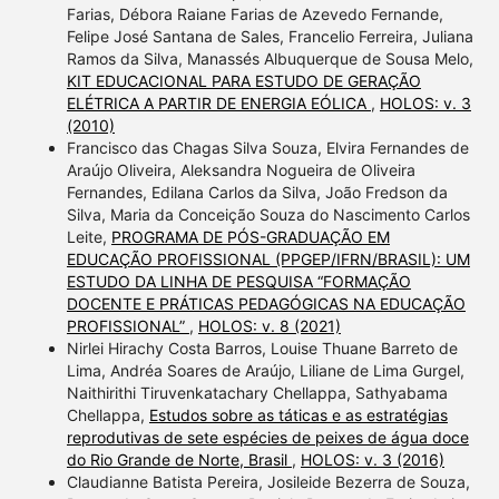
Farias, Débora Raiane Farias de Azevedo Fernande,
Felipe José Santana de Sales, Francelio Ferreira, Juliana
Ramos da Silva, Manassés Albuquerque de Sousa Melo,
KIT EDUCACIONAL PARA ESTUDO DE GERAÇÃO
ELÉTRICA A PARTIR DE ENERGIA EÓLICA
,
HOLOS: v. 3
(2010)
Francisco das Chagas Silva Souza, Elvira Fernandes de
Araújo Oliveira, Aleksandra Nogueira de Oliveira
Fernandes, Edilana Carlos da Silva, João Fredson da
Silva, Maria da Conceição Souza do Nascimento Carlos
Leite,
PROGRAMA DE PÓS-GRADUAÇÃO EM
EDUCAÇÃO PROFISSIONAL (PPGEP/IFRN/BRASIL): UM
ESTUDO DA LINHA DE PESQUISA “FORMAÇÃO
DOCENTE E PRÁTICAS PEDAGÓGICAS NA EDUCAÇÃO
PROFISSIONAL”
,
HOLOS: v. 8 (2021)
Nirlei Hirachy Costa Barros, Louise Thuane Barreto de
Lima, Andréa Soares de Araújo, Liliane de Lima Gurgel,
Naithirithi Tiruvenkatachary Chellappa, Sathyabama
Chellappa,
Estudos sobre as táticas e as estratégias
reprodutivas de sete espécies de peixes de água doce
do Rio Grande de Norte, Brasil
,
HOLOS: v. 3 (2016)
Claudianne Batista Pereira, Josileide Bezerra de Souza,