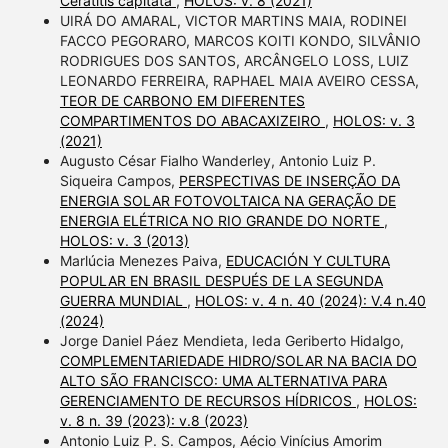
Ceratitis capitata
,
HOLOS: v. 8 (2021)
UIRÁ DO AMARAL, VICTOR MARTINS MAIA, RODINEI
FACCO PEGORARO, MARCOS KOITI KONDO, SILVÂNIO
RODRIGUES DOS SANTOS, ARCÂNGELO LOSS, LUIZ
LEONARDO FERREIRA, RAPHAEL MAIA AVEIRO CESSA,
TEOR DE CARBONO EM DIFERENTES
COMPARTIMENTOS DO ABACAXIZEIRO
,
HOLOS: v. 3
(2021)
Augusto César Fialho Wanderley, Antonio Luiz P.
Siqueira Campos,
PERSPECTIVAS DE INSERÇÃO DA
ENERGIA SOLAR FOTOVOLTAICA NA GERAÇÃO DE
ENERGIA ELÉTRICA NO RIO GRANDE DO NORTE
,
HOLOS: v. 3 (2013)
Marlúcia Menezes Paiva,
EDUCACIÓN Y CULTURA
POPULAR EN BRASIL DESPUÉS DE LA SEGUNDA
GUERRA MUNDIAL
,
HOLOS: v. 4 n. 40 (2024): V.4 n.40
(2024)
Jorge Daniel Páez Mendieta, Ieda Geriberto Hidalgo,
COMPLEMENTARIEDADE HIDRO/SOLAR NA BACIA DO
ALTO SÃO FRANCISCO: UMA ALTERNATIVA PARA
GERENCIAMENTO DE RECURSOS HÍDRICOS
,
HOLOS:
v. 8 n. 39 (2023): v.8 (2023)
Antonio Luiz P. S. Campos, Aécio Vinícius Amorim