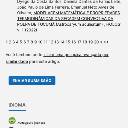
Dyego da Costa Santos, Daniela Dantas de Farias Leite,
João Paulo de Lima Ferreira, Emanuel Neto Alves de
Oliveira,
MODELAGEM MATEMÁTICA E PROPRIEDADES
TERMODINÂMICAS DA SECAGEM CONVECTIVA DA
POLPA DE TUCUMÃ (Astrocaryum aculeatum)
,
HOLOS:
v. 1 (2022)
1
2
3
4
5
6
7
8
9
10
11
12
13
14
15
16
17
18
19
20
>
>>
Você também pode
iniciar uma pesquisa avançada por
similaridade
para este artigo.
ENVIAR SUBMISSÃO
IDIOMA
Português (Brasil)