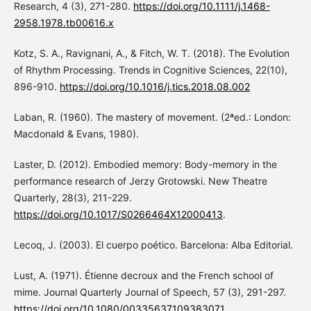
Research, 4 (3), 271-280.
https://doi.org/10.1111/j.1468-
2958.1978.tb00616.x
Kotz, S. A., Ravignani, A., & Fitch, W. T. (2018). The Evolution
of Rhythm Processing. Trends in Cognitive Sciences, 22(10),
896-910.
https://doi.org/10.1016/j.tics.2018.08.002
Laban, R. (1960). The mastery of movement. (2ªed.: London:
Macdonald & Evans, 1980).
Laster, D. (2012). Embodied memory: Body-memory in the
performance research of Jerzy Grotowski. New Theatre
Quarterly, 28(3), 211-229.
https://doi.org/10.1017/S0266464X12000413
.
Lecoq, J. (2003). El cuerpo poético. Barcelona: Alba Editorial.
Lust, A. (1971). Étienne decroux and the French school of
mime. Journal Quarterly Journal of Speech, 57 (3), 291-297.
https://doi.org/10.1080/00335637109383071
.