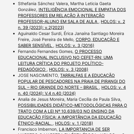
Sthefania Sánchez Valera, Martha Leticia Gaeta
González,
INTELIGÊNCIA EMOCIONAL E EMPATIA DOS
PROFESSORES EM RELAÇÃO À INTERAÇÃO
PROFESSOR-ALUNO EM SALA DE AULA
,
HOLOS: v. 2
n. 39 (2023): v.2(2023)
Aguinaldo Cesar Surdi, Érica Janaína Santiago Moreira
Freire, José Pereira de Mello,
CORPO, EDUCAÇÃO E
SABER SENSÍVEL
,
HOLOS: v. 3 (2016)
Fernando Fernandes Gomes,
O PROCESSO
EDUCACIONAL INCLUSIVO NO CEFET-RN: UMA
LEITURA CRÍTICA DO PROJETO POLÍTICO-
PEDAGÓGICO
,
HOLOS: v. 3 (2008)
JOSE NASCIMENTO,
TARRALFAS E A EDUCAÇÃO
POPULAR DE PESCADORES NA PRAIA DE PIRANGI DO
SUL – RIO GRANDE DO NORTE – BRASIL
,
HOLOS: v. 4
n. 40 (2024): V.4 n.40 (2024)
Analia de Jesus Moreira, Maria Cecília de Paula Silva,
POSSIBILIDADES DIDÁTICO-METODOLÓGICAS PARA O
TRATO COM A LEI Nº 10.639/03 NO ENSINO DA
EDUCAÇÃO FÍSICA: A IMPORTÂNCIA DA EDUCAÇÃO
ÉTNICO-RACIAL.
,
HOLOS: v. 1 (2018)
Francisco Imbernon,
LA IMPORTANCIA DE SER