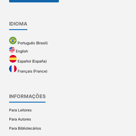
IDIOMA
Português (Brasil)
English
Español (España)
Français (France)
INFORMAÇÕES
Para Leitores
Para Autores
Para Bibliotecários