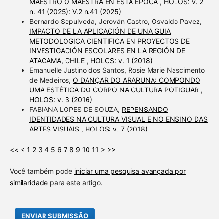
MAESTRO O MAESTRA EN ÉSTA ÉPOCA
,
HOLOS: v. 2
n. 41 (2025): V.2 n.41 (2025)
Bernardo Sepulveda, Jerován Castro, Osvaldo Pavez,
IMPACTO DE LA APLICACIÓN DE UNA GUIA
METODOLOGICA CIENTIFICA EN PROYECTOS DE
INVESTIGACIÓN ESCOLARES EN LA REGIÓN DE
ATACAMA, CHILE
,
HOLOS: v. 1 (2018)
Emanuelle Justino dos Santos, Rosie Marie Nascimento
de Medeiros,
O DANÇAR DO ARARUNA: COMPONDO
UMA ESTÉTICA DO CORPO NA CULTURA POTIGUAR
,
HOLOS: v. 3 (2016)
FABIANA LOPES DE SOUZA,
REPENSANDO
IDENTIDADES NA CULTURA VISUAL E NO ENSINO DAS
ARTES VISUAIS
,
HOLOS: v. 7 (2018)
<<
<
1
2
3
4
5
6
7
8
9
10
11
>
>>
Você também pode
iniciar uma pesquisa avançada por
similaridade
para este artigo.
ENVIAR SUBMISSÃO