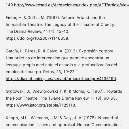
149.
http://www.resad.es/Acotaciones/index.php/ACT/article/vie
Finter, H. & Griffin, M. (1997). Antonin Artaud and the
Impossible Theatre: The Legacy of the Theatre of Cruelty.
The Drama Review, 41 (4), 15-40.
https://doi.org/10.2307/1146659
.
García, I., Pérez, R. & Calvo, A. (2013). Expresión corporal.
Una práctica de intervención que permite encontrar un
lenguaje propio mediante el estudio y la profundización del
empleo del cuerpo. Retos, 23, 19-22.
https://dialnet.unirioja.es/servlet/articulo?codigo=4135190
.
Grotowski, J., Wiewiorowski T. K. & Morris, K. (1967). Towards
the Poor Theatre. The Tulane Drama Review, 11 (3), 60-65.
https://www.jstor.org/stable/1125118
.
Knapp, M.L., Wiemann, J.M. & Daly, J. A. (1978). Nonverbal
communication: issues and appraisal. Human Communication