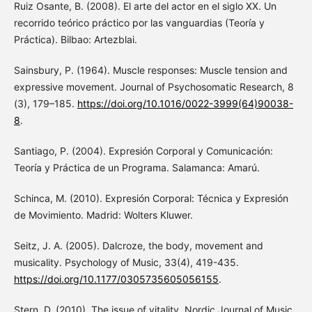
Ruiz Osante, B. (2008). El arte del actor en el siglo XX. Un
recorrido teórico práctico por las vanguardias (Teoría y
Práctica). Bilbao: Artezblai.
Sainsbury, P. (1964). Muscle responses: Muscle tension and
expressive movement. Journal of Psychosomatic Research, 8
(3), 179–185.
https://doi.org/10.1016/0022-3999(64)90038-
8
.
Santiago, P. (2004). Expresión Corporal y Comunicación:
Teoría y Práctica de un Programa. Salamanca: Amarú.
Schinca, M. (2010). Expresión Corporal: Técnica y Expresión
de Movimiento. Madrid: Wolters Kluwer.
Seitz, J. A. (2005). Dalcroze, the body, movement and
musicality. Psychology of Music, 33(4), 419-435.
https://doi.org/10.1177/0305735605056155
.
Stern, D. (2010). The issue of vitality. Nordic Journal of Music