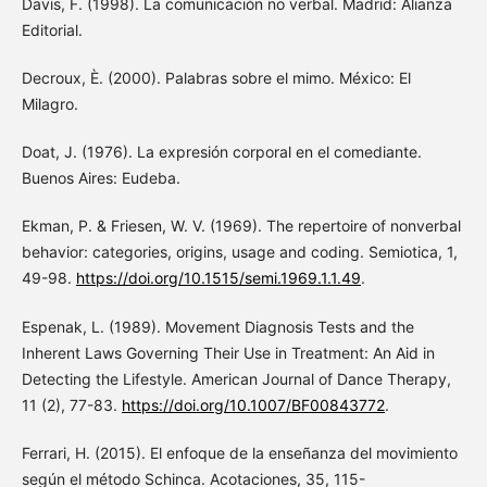
Davis, F. (1998). La comunicación no verbal. Madrid: Alianza
Editorial.
Decroux, È. (2000). Palabras sobre el mimo. México: El
Milagro.
Doat, J. (1976). La expresión corporal en el comediante.
Buenos Aires: Eudeba.
Ekman, P. & Friesen, W. V. (1969). The repertoire of nonverbal
behavior: categories, origins, usage and coding. Semiotica, 1,
49-98.
https://doi.org/10.1515/semi.1969.1.1.49
.
Espenak, L. (1989). Movement Diagnosis Tests and the
Inherent Laws Governing Their Use in Treatment: An Aid in
Detecting the Lifestyle. American Journal of Dance Therapy,
11 (2), 77-83.
https://doi.org/10.1007/BF00843772
.
Ferrari, H. (2015). El enfoque de la enseñanza del movimiento
según el método Schinca. Acotaciones, 35, 115-