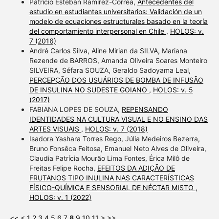
Patricio Esteban Ramírez-Correa,
Antecedentes del
estudio en estudiantes universitarios: Validación de un
modelo de ecuaciones estructurales basado en la teoría
del comportamiento interpersonal en Chile
,
HOLOS: v.
7 (2016)
André Carlos Silva, Aline Mirian da SILVA, Mariana
Rezende de BARROS, Amanda Oliveira Soares Monteiro
SILVEIRA, Séfara SOUZA, Geraldo Sadoyama Leal,
PERCEPÇÃO DOS USUÁRIOS DE BOMBA DE INFUSÃO
DE INSULINA NO SUDESTE GOIANO
,
HOLOS: v. 5
(2017)
FABIANA LOPES DE SOUZA,
REPENSANDO
IDENTIDADES NA CULTURA VISUAL E NO ENSINO DAS
ARTES VISUAIS
,
HOLOS: v. 7 (2018)
Isadora Yashara Torres Rego, Júlia Medeiros Bezerra,
Bruno Fonsêca Feitosa, Emanuel Neto Alves de Oliveira,
Claudia Patrícia Mourão Lima Fontes, Érica Milô de
Freitas Felipe Rocha,
EFEITOS DA ADIÇÃO DE
FRUTANOS TIPO INULINA NAS CARACTERÍSTICAS
FÍSICO-QUÍMICA E SENSORIAL DE NÉCTAR MISTO
,
HOLOS: v. 1 (2022)
<<
<
1
2
3
4
5
6
7
8
9
10
11
>
>>