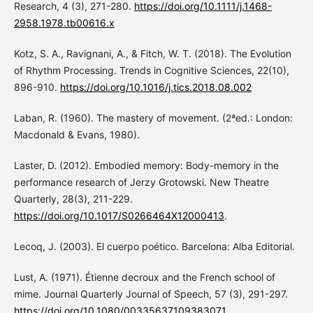
Research, 4 (3), 271-280.
https://doi.org/10.1111/j.1468-
2958.1978.tb00616.x
Kotz, S. A., Ravignani, A., & Fitch, W. T. (2018). The Evolution
of Rhythm Processing. Trends in Cognitive Sciences, 22(10),
896-910.
https://doi.org/10.1016/j.tics.2018.08.002
Laban, R. (1960). The mastery of movement. (2ªed.: London:
Macdonald & Evans, 1980).
Laster, D. (2012). Embodied memory: Body-memory in the
performance research of Jerzy Grotowski. New Theatre
Quarterly, 28(3), 211-229.
https://doi.org/10.1017/S0266464X12000413
.
Lecoq, J. (2003). El cuerpo poético. Barcelona: Alba Editorial.
Lust, A. (1971). Étienne decroux and the French school of
mime. Journal Quarterly Journal of Speech, 57 (3), 291-297.
https://doi.org/10.1080/00335637109383071
.