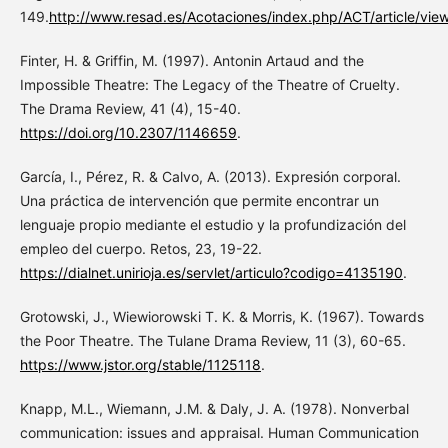
149.
http://www.resad.es/Acotaciones/index.php/ACT/article/vie
Finter, H. & Griffin, M. (1997). Antonin Artaud and the
Impossible Theatre: The Legacy of the Theatre of Cruelty.
The Drama Review, 41 (4), 15-40.
https://doi.org/10.2307/1146659
.
García, I., Pérez, R. & Calvo, A. (2013). Expresión corporal.
Una práctica de intervención que permite encontrar un
lenguaje propio mediante el estudio y la profundización del
empleo del cuerpo. Retos, 23, 19-22.
https://dialnet.unirioja.es/servlet/articulo?codigo=4135190
.
Grotowski, J., Wiewiorowski T. K. & Morris, K. (1967). Towards
the Poor Theatre. The Tulane Drama Review, 11 (3), 60-65.
https://www.jstor.org/stable/1125118
.
Knapp, M.L., Wiemann, J.M. & Daly, J. A. (1978). Nonverbal
communication: issues and appraisal. Human Communication