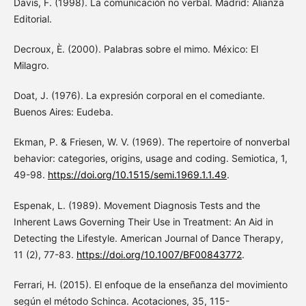
Davis, F. (1998). La comunicación no verbal. Madrid: Alianza
Editorial.
Decroux, È. (2000). Palabras sobre el mimo. México: El
Milagro.
Doat, J. (1976). La expresión corporal en el comediante.
Buenos Aires: Eudeba.
Ekman, P. & Friesen, W. V. (1969). The repertoire of nonverbal
behavior: categories, origins, usage and coding. Semiotica, 1,
49-98.
https://doi.org/10.1515/semi.1969.1.1.49
.
Espenak, L. (1989). Movement Diagnosis Tests and the
Inherent Laws Governing Their Use in Treatment: An Aid in
Detecting the Lifestyle. American Journal of Dance Therapy,
11 (2), 77-83.
https://doi.org/10.1007/BF00843772
.
Ferrari, H. (2015). El enfoque de la enseñanza del movimiento
según el método Schinca. Acotaciones, 35, 115-