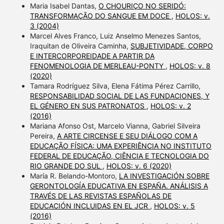
Maria Isabel Dantas,
O CHOURIÇO NO SERIDÓ:
TRANSFORMAÇÃO DO SANGUE EM DOCE
,
HOLOS: v.
3 (2004)
Marcel Alves Franco, Luiz Anselmo Menezes Santos,
Iraquitan de Oliveira Caminha,
SUBJETIVIDADE, CORPO
E INTERCORPOREIDADE A PARTIR DA
FENOMENOLOGIA DE MERLEAU-PONTY
,
HOLOS: v. 8
(2020)
Tamara Rodríguez Silva, Elena Fátima Pérez Carrillo,
RESPONSABILIDAD SOCIAL DE LAS FUNDACIONES, Y
EL GÉNERO EN SUS PATRONATOS
,
HOLOS: v. 2
(2016)
Mariana Afonso Ost, Marcelo Vianna, Gabriel Silveira
Pereira,
A ARTE CIRCENSE E SEU DIÁLOGO COM A
EDUCAÇÃO FÍSICA: UMA EXPERIÊNCIA NO INSTITUTO
FEDERAL DE EDUCAÇÃO, CIÊNCIA E TECNOLOGIA DO
RIO GRANDE DO SUL
,
HOLOS: v. 6 (2020)
María R. Belando-Montoro,
LA INVESTIGACIÓN SOBRE
GERONTOLOGÍA EDUCATIVA EN ESPAÑA. ANÁLISIS A
TRAVÉS DE LAS REVISTAS ESPAÑOLAS DE
EDUCACIÓN INCLUIDAS EN EL JCR
,
HOLOS: v. 5
(2016)