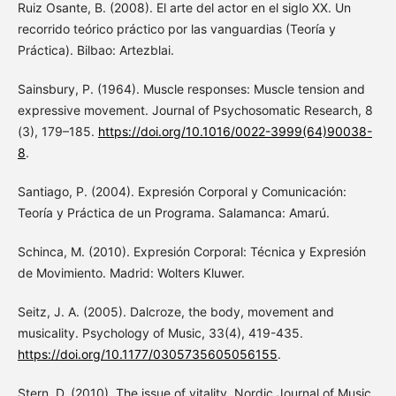
Ruiz Osante, B. (2008). El arte del actor en el siglo XX. Un
recorrido teórico práctico por las vanguardias (Teoría y
Práctica). Bilbao: Artezblai.
Sainsbury, P. (1964). Muscle responses: Muscle tension and
expressive movement. Journal of Psychosomatic Research, 8
(3), 179–185.
https://doi.org/10.1016/0022-3999(64)90038-
8
.
Santiago, P. (2004). Expresión Corporal y Comunicación:
Teoría y Práctica de un Programa. Salamanca: Amarú.
Schinca, M. (2010). Expresión Corporal: Técnica y Expresión
de Movimiento. Madrid: Wolters Kluwer.
Seitz, J. A. (2005). Dalcroze, the body, movement and
musicality. Psychology of Music, 33(4), 419-435.
https://doi.org/10.1177/0305735605056155
.
Stern, D. (2010). The issue of vitality. Nordic Journal of Music