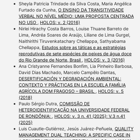
Sheyla Patricia Trindade da Silva Costa, Maria Angélica
Furtado da Cunha,
O ENSINO DA TRANSITIVIDADE
VERBAL NO NÍVEL MÉDIO: UMA PROPOSTA CENTRADA
NO USO
,
HOLOS: v. 2 (2016)
Nirlei Hirachy Costa Barros, Louise Thuane Barreto de
Lima, Andréa Soares de Araújo, Liliane de Lima Gurgel,
Naithirithi Tiruvenkatachary Chellappa, Sathyabama
Chellappa,
Estudos sobre as táticas e as estratégias
reprodutivas de sete espécies de peixes de água doce
do Rio Grande de Norte, Brasil
,
HOLOS: v. 3 (2016)
Ana Cristyanne Fernandes Bonfim, Lia Pinheiro Barbosa,
David Dias Machado, Marcelo Campêlo Dantas,
DESERTIFICACIÓN Y DEGRADACIÓN AMBIENTAL:
CONTEXTO Y PRÁCTICAS EN LA ESCUELA FAMÍLIA
AGRÍCOLA DOM FRAGOSO – BRASIL
,
HOLOS: v. 5
(2018)
Paulo Sérgio Dutra,
COMISSÃO DE
HETEROIDENTIFICAÇÃO NA UNIVERSIDADE FEDERAL
DE RONDÔNIA:
,
HOLOS: v. 3 n. 41 (2025): V.3 n.41
(2025)
Luis Cuautle-Gutiérrez, Jesús Juárez-Peñuela,
QUALITY
MANAGEMENT DUAL TEACHING: A SPECIFIC CASE IN