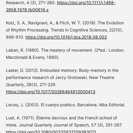
Research, 4 (3), 271-280.
https://doi.org/10.1111/j.1468-
2958.1978.tb00616.x
Kotz, S. A., Ravignani, A., & Fitch, W. T. (2018). The Evolution
of Rhythm Processing. Trends in Cognitive Sciences, 22(10),
896-910.
https://doi.org/10.1016/j.tics.2018.08.002
Laban, R. (1960). The mastery of movement. (2ªed.: London:
Macdonald & Evans, 1980).
Laster, D. (2012). Embodied memory: Body-memory in the
performance research of Jerzy Grotowski. New Theatre
Quarterly, 28(3), 211-229.
https://doi.org/10.1017/S0266464X12000413
.
Lecoq, J. (2003). El cuerpo poético. Barcelona: Alba Editorial.
Lust, A. (1971). Étienne decroux and the French school of
mime. Journal Quarterly Journal of Speech, 57 (3), 291-297.
https://doi.org/10.1080/00335637109383071
.