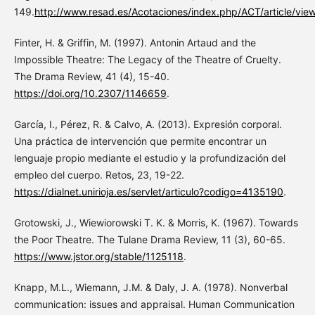
149.
http://www.resad.es/Acotaciones/index.php/ACT/article/vie
Finter, H. & Griffin, M. (1997). Antonin Artaud and the
Impossible Theatre: The Legacy of the Theatre of Cruelty.
The Drama Review, 41 (4), 15-40.
https://doi.org/10.2307/1146659
.
García, I., Pérez, R. & Calvo, A. (2013). Expresión corporal.
Una práctica de intervención que permite encontrar un
lenguaje propio mediante el estudio y la profundización del
empleo del cuerpo. Retos, 23, 19-22.
https://dialnet.unirioja.es/servlet/articulo?codigo=4135190
.
Grotowski, J., Wiewiorowski T. K. & Morris, K. (1967). Towards
the Poor Theatre. The Tulane Drama Review, 11 (3), 60-65.
https://www.jstor.org/stable/1125118
.
Knapp, M.L., Wiemann, J.M. & Daly, J. A. (1978). Nonverbal
communication: issues and appraisal. Human Communication