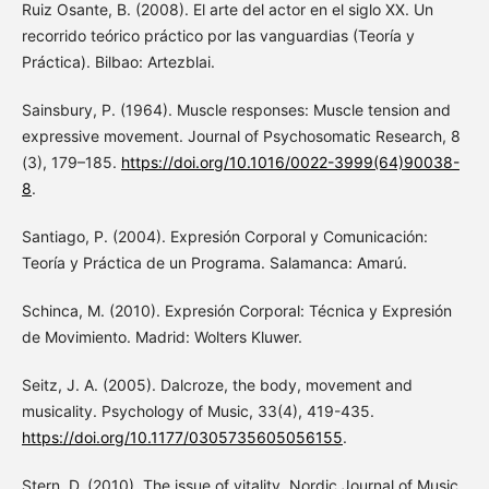
Ruiz Osante, B. (2008). El arte del actor en el siglo XX. Un
recorrido teórico práctico por las vanguardias (Teoría y
Práctica). Bilbao: Artezblai.
Sainsbury, P. (1964). Muscle responses: Muscle tension and
expressive movement. Journal of Psychosomatic Research, 8
(3), 179–185.
https://doi.org/10.1016/0022-3999(64)90038-
8
.
Santiago, P. (2004). Expresión Corporal y Comunicación:
Teoría y Práctica de un Programa. Salamanca: Amarú.
Schinca, M. (2010). Expresión Corporal: Técnica y Expresión
de Movimiento. Madrid: Wolters Kluwer.
Seitz, J. A. (2005). Dalcroze, the body, movement and
musicality. Psychology of Music, 33(4), 419-435.
https://doi.org/10.1177/0305735605056155
.
Stern, D. (2010). The issue of vitality. Nordic Journal of Music