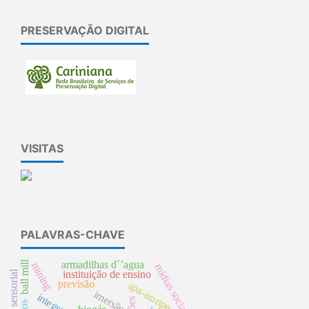
PRESERVAÇÃO DIGITAL
VISITAS
PALAVRAS-CHAVE
ball mill
armadilhas d´’agua
mining
mídias sociais
sensorial
instituição de ensino
previsão
apa-araripe
imersão