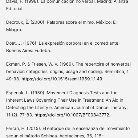
Davis, F. (1998). La comunicación no verbal. Madrid: Alianza
Editorial.
Decroux, È. (2000). Palabras sobre el mimo. México: El
Milagro.
Doat, J. (1976). La expresión corporal en el comediante.
Buenos Aires: Eudeba.
Ekman, P. & Friesen, W. V. (1969). The repertoire of nonverbal
behavior: categories, origins, usage and coding. Semiotica, 1,
49-98.
https://doi.org/10.1515/semi.1969.1.1.49
.
Espenak, L. (1989). Movement Diagnosis Tests and the
Inherent Laws Governing Their Use in Treatment: An Aid in
Detecting the Lifestyle. American Journal of Dance Therapy,
11 (2), 77-83.
https://doi.org/10.1007/BF00843772
.
Ferrari, H. (2015). El enfoque de la enseñanza del movimiento
según el método Schinca. Acotaciones, 35, 115-