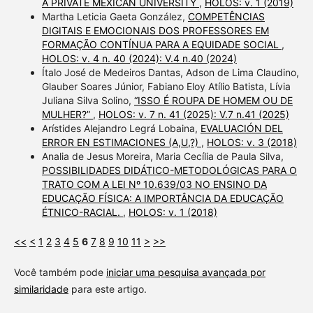
A PRIVATE MEXICAN UNIVERSITY
,
HOLOS: v. 1 (2019)
Martha Leticia Gaeta González,
COMPETÊNCIAS
DIGITAIS E EMOCIONAIS DOS PROFESSORES EM
FORMAÇÃO CONTÍNUA PARA A EQUIDADE SOCIAL
,
HOLOS: v. 4 n. 40 (2024): V.4 n.40 (2024)
Ítalo José de Medeiros Dantas, Adson de Lima Claudino,
Glauber Soares Júnior, Fabiano Eloy Atílio Batista, Lívia
Juliana Silva Solino,
“ISSO É ROUPA DE HOMEM OU DE
MULHER?”
,
HOLOS: v. 7 n. 41 (2025): V.7 n.41 (2025)
Arístides Alejandro Legrá Lobaina,
EVALUACIÓN DEL
ERROR EN ESTIMACIONES (A,U,?)
,
HOLOS: v. 3 (2018)
Analia de Jesus Moreira, Maria Cecília de Paula Silva,
POSSIBILIDADES DIDÁTICO-METODOLÓGICAS PARA O
TRATO COM A LEI Nº 10.639/03 NO ENSINO DA
EDUCAÇÃO FÍSICA: A IMPORTÂNCIA DA EDUCAÇÃO
ÉTNICO-RACIAL.
,
HOLOS: v. 1 (2018)
<<
<
1
2
3
4
5
6
7
8
9
10
11
>
>>
Você também pode
iniciar uma pesquisa avançada por
similaridade
para este artigo.