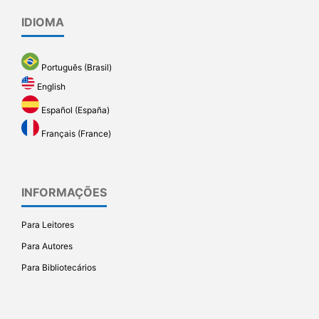
IDIOMA
Português (Brasil)
English
Español (España)
Français (France)
INFORMAÇÕES
Para Leitores
Para Autores
Para Bibliotecários