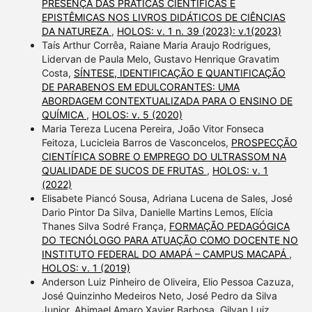
PRESENÇA DAS PRÁTICAS CIENTÍFICAS E
EPISTÊMICAS NOS LIVROS DIDÁTICOS DE CIÊNCIAS
DA NATUREZA
,
HOLOS: v. 1 n. 39 (2023): v.1(2023)
Taís Arthur Corrêa, Raiane Maria Araujo Rodrigues,
Lidervan de Paula Melo, Gustavo Henrique Gravatim
Costa,
SÍNTESE, IDENTIFICAÇÃO E QUANTIFICAÇÃO
DE PARABENOS EM EDULCORANTES: UMA
ABORDAGEM CONTEXTUALIZADA PARA O ENSINO DE
QUÍMICA
,
HOLOS: v. 5 (2020)
Maria Tereza Lucena Pereira, João Vitor Fonseca
Feitoza, Lucicleia Barros de Vasconcelos,
PROSPECÇÃO
CIENTÍFICA SOBRE O EMPREGO DO ULTRASSOM NA
QUALIDADE DE SUCOS DE FRUTAS
,
HOLOS: v. 1
(2022)
Elisabete Piancó Sousa, Adriana Lucena de Sales, José
Dario Pintor Da Silva, Danielle Martins Lemos, Elícia
Thanes Silva Sodré França,
FORMAÇÃO PEDAGÓGICA
DO TECNÓLOGO PARA ATUAÇÃO COMO DOCENTE NO
INSTITUTO FEDERAL DO AMAPÁ – CAMPUS MACAPÁ
,
HOLOS: v. 1 (2019)
Anderson Luiz Pinheiro de Oliveira, Elio Pessoa Cazuza,
José Quinzinho Medeiros Neto, José Pedro da Silva
Junior, Abimael Amaro Xavier Barbosa, Gilvan Luiz