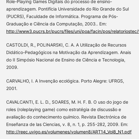
Role-Playing Games Digitais do processo de ensino-
aprendizagem. Pontifícia Universidade do Rio Grande do Sul
(PUCRS), Faculdade de Informática. Programa de Pós-
Graduação e Ciência da Computação, 2003.. Em:
http://www3.pucrs.br/pucrs/files/uni/poa/facin/pos/relatoriostec/
CASTOLDI, R., POLINARSKI, C. A. A Utilização de Recursos
Didático-Pedagógicos na Motivação da Aprendizagem. Anais
do II Simpósio Nacional de Ensino de Ciência e Tecnologia,
2009.
CARVALHO, I. A Invenção ecológica. Porto Alegre: UFRGS,
2001.
CAVALCANTI, E. L. D., SOARES, M. H. F. B. O uso do jogo de
roles (roleplaying game) como estratégia de discussão e
avaliação do conhecimento químico. Revista Electrónica de
Enseñanza de las Ciencias, v. 8, n. 1, p. 255-282, 2009. Em:
http://reec.uvigo.es/volumenes/volumen8/ART14_Vol8_N1.pdf