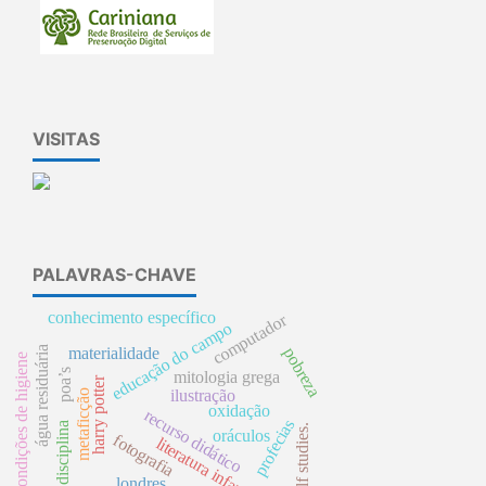
VISITAS
PALAVRAS-CHAVE
conhecimento específico
computador
educação do campo
materialidade
pobreza
água residuária
condições de higiene
poa’s
mitologia grega
harry potter
ilustração
metaficção
oxidação
recurso didático
profecias
disciplina
self studies.
oráculos
fotografia
literatura infantil
londres