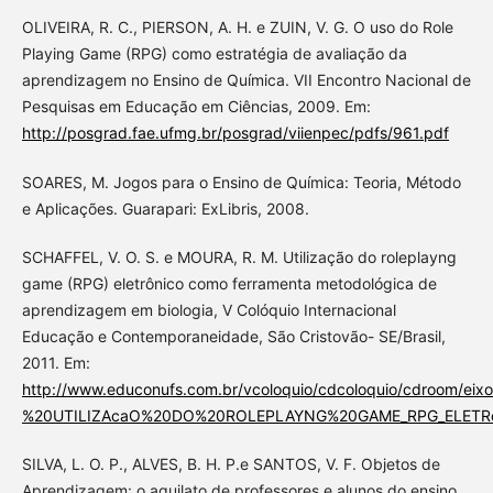
OLIVEIRA, R. C., PIERSON, A. H. e ZUIN, V. G. O uso do Role
Playing Game (RPG) como estratégia de avaliação da
aprendizagem no Ensino de Química. VII Encontro Nacional de
Pesquisas em Educação em Ciências, 2009. Em:
http://posgrad.fae.ufmg.br/posgrad/viienpec/pdfs/961.pdf
SOARES, M. Jogos para o Ensino de Química: Teoria, Método
e Aplicações. Guarapari: ExLibris, 2008.
SCHAFFEL, V. O. S. e MOURA, R. M. Utilização do roleplayng
game (RPG) eletrônico como ferramenta metodológica de
aprendizagem em biologia, V Colóquio Internacional
Educação e Contemporaneidade, São Cristovão- SE/Brasil,
2011. Em:
http://www.educonufs.com.br/vcoloquio/cdcoloquio/cdroom/e
%20UTILIZAcaO%20DO%20ROLEPLAYNG%20GAME_RPG_ELET
SILVA, L. O. P., ALVES, B. H. P.e SANTOS, V. F. Objetos de
Aprendizagem: o aquilato de professores e alunos do ensino