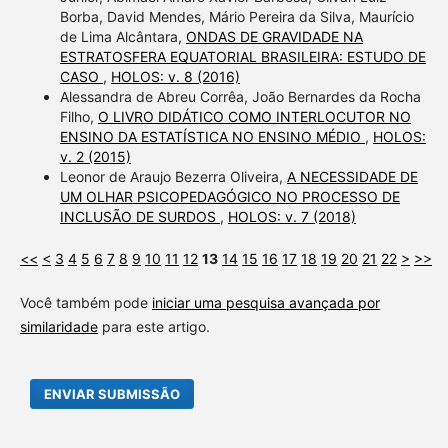
Borba, David Mendes, Mário Pereira da Silva, Maurício
de Lima Alcântara,
ONDAS DE GRAVIDADE NA
ESTRATOSFERA EQUATORIAL BRASILEIRA: ESTUDO DE
CASO
,
HOLOS: v. 8 (2016)
Alessandra de Abreu Corrêa, João Bernardes da Rocha
Filho,
O LIVRO DIDÁTICO COMO INTERLOCUTOR NO
ENSINO DA ESTATÍSTICA NO ENSINO MÉDIO
,
HOLOS:
v. 2 (2015)
Leonor de Araujo Bezerra Oliveira,
A NECESSIDADE DE
UM OLHAR PSICOPEDAGÓGICO NO PROCESSO DE
INCLUSÃO DE SURDOS
,
HOLOS: v. 7 (2018)
<<
<
3
4
5
6
7
8
9
10
11
12
13
14
15
16
17
18
19
20
21
22
>
>>
Você também pode
iniciar uma pesquisa avançada por
similaridade
para este artigo.
ENVIAR SUBMISSÃO