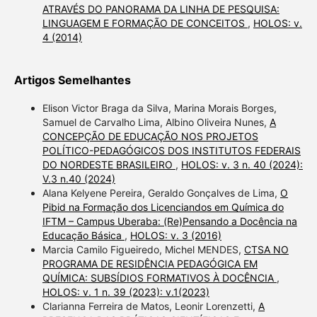
ATRAVÉS DO PANORAMA DA LINHA DE PESQUISA:
LINGUAGEM E FORMAÇÃO DE CONCEITOS
,
HOLOS: v.
4 (2014)
Artigos Semelhantes
Elison Victor Braga da Silva, Marina Morais Borges,
Samuel de Carvalho Lima, Albino Oliveira Nunes,
A
CONCEPÇÃO DE EDUCAÇÃO NOS PROJETOS
POLÍTICO-PEDAGÓGICOS DOS INSTITUTOS FEDERAIS
DO NORDESTE BRASILEIRO
,
HOLOS: v. 3 n. 40 (2024):
V.3 n.40 (2024)
Alana Kelyene Pereira, Geraldo Gonçalves de Lima,
O
Pibid na Formação dos Licenciandos em Química do
IFTM – Campus Uberaba: (Re)Pensando a Docência na
Educação Básica
,
HOLOS: v. 3 (2016)
Marcia Camilo Figueiredo, Michel MENDES,
CTSA NO
PROGRAMA DE RESIDÊNCIA PEDAGÓGICA EM
QUÍMICA: SUBSÍDIOS FORMATIVOS À DOCÊNCIA
,
HOLOS: v. 1 n. 39 (2023): v.1(2023)
Clarianna Ferreira de Matos, Leonir Lorenzetti,
A