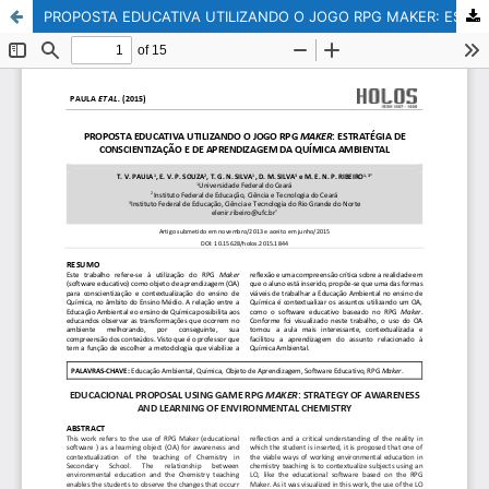
PROPOSTA EDUCATIVA UTILIZANDO O JOGO RPG MAKER: ESTRATÉGIA DE CONSCIENTIZAÇÃO E DE APRENDIZAGEM DA QUÍMICA AMBIENTAL