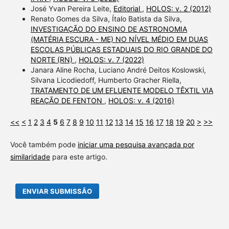
José Yvan Pereira Leite,
Editorial
,
HOLOS: v. 2 (2012)
Renato Gomes da Silva, Ítalo Batista da Silva,
INVESTIGAÇÃO DO ENSINO DE ASTRONOMIA
(MATÉRIA ESCURA - ME) NO NÍVEL MÉDIO EM DUAS
ESCOLAS PÚBLICAS ESTADUAIS DO RIO GRANDE DO
NORTE (RN)
,
HOLOS: v. 7 (2022)
Janara Aline Rocha, Luciano André Deitos Koslowski,
Silvana Licodiedoff, Humberto Gracher Riella,
TRATAMENTO DE UM EFLUENTE MODELO TÊXTIL VIA
REAÇÃO DE FENTON
,
HOLOS: v. 4 (2016)
<<
<
1
2
3
4
5
6
7
8
9
10
11
12
13
14
15
16
17
18
19
20
>
>>
Você também pode
iniciar uma pesquisa avançada por
similaridade
para este artigo.
ENVIAR SUBMISSÃO