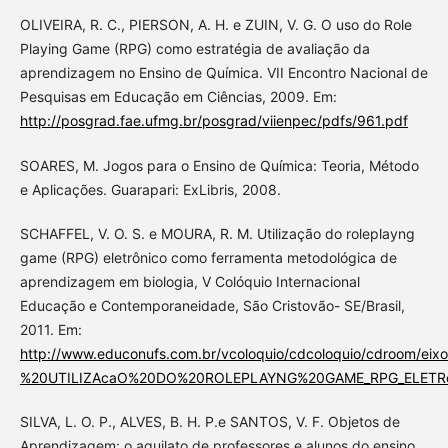
OLIVEIRA, R. C., PIERSON, A. H. e ZUIN, V. G. O uso do Role
Playing Game (RPG) como estratégia de avaliação da
aprendizagem no Ensino de Química. VII Encontro Nacional de
Pesquisas em Educação em Ciências, 2009. Em:
http://posgrad.fae.ufmg.br/posgrad/viienpec/pdfs/961.pdf
SOARES, M. Jogos para o Ensino de Química: Teoria, Método
e Aplicações. Guarapari: ExLibris, 2008.
SCHAFFEL, V. O. S. e MOURA, R. M. Utilização do roleplayng
game (RPG) eletrônico como ferramenta metodológica de
aprendizagem em biologia, V Colóquio Internacional
Educação e Contemporaneidade, São Cristovão- SE/Brasil,
2011. Em:
http://www.educonufs.com.br/vcoloquio/cdcoloquio/cdroom/e
%20UTILIZAcaO%20DO%20ROLEPLAYNG%20GAME_RPG_ELET
SILVA, L. O. P., ALVES, B. H. P.e SANTOS, V. F. Objetos de
Aprendizagem: o aquilato de professores e alunos do ensino