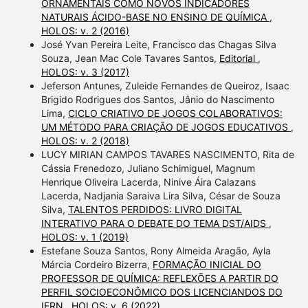
ORNAMENTAIS COMO NOVOS INDICADORES
NATURAIS ÁCIDO-BASE NO ENSINO DE QUÍMICA
,
HOLOS: v. 2 (2016)
José Yvan Pereira Leite, Francisco das Chagas Silva
Souza, Jean Mac Cole Tavares Santos,
Editorial
,
HOLOS: v. 3 (2017)
Jeferson Antunes, Zuleide Fernandes de Queiroz, Isaac
Brigido Rodrigues dos Santos, Jânio do Nascimento
Lima,
CICLO CRIATIVO DE JOGOS COLABORATIVOS:
UM MÉTODO PARA CRIAÇÃO DE JOGOS EDUCATIVOS
,
HOLOS: v. 2 (2018)
LUCY MIRIAN CAMPOS TAVARES NASCIMENTO, Rita de
Cássia Frenedozo, Juliano Schimiguel, Magnum
Henrique Oliveira Lacerda, Ninive Áira Calazans
Lacerda, Nadjania Saraiva Lira Silva, César de Souza
Silva,
TALENTOS PERDIDOS: LIVRO DIGITAL
INTERATIVO PARA O DEBATE DO TEMA DST/AIDS
,
HOLOS: v. 1 (2019)
Estefane Souza Santos, Rony Almeida Aragão, Ayla
Márcia Cordeiro Bizerra,
FORMAÇÃO INICIAL DO
PROFESSOR DE QUÍMICA: REFLEXÕES A PARTIR DO
PERFIL SOCIOECONÔMICO DOS LICENCIANDOS DO
IFRN
,
HOLOS: v. 6 (2022)