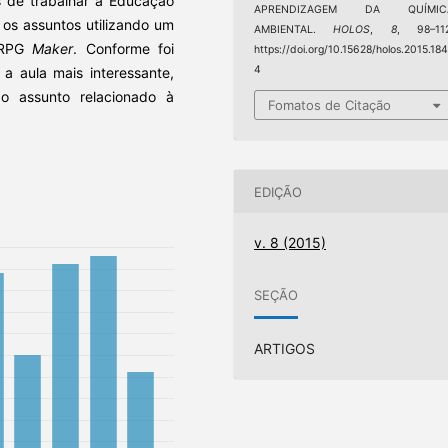
s de trabalhar a Educação
APRENDIZAGEM DA QUÍMIC
 os assuntos utilizando um
AMBIENTAL.
HOLOS
,
8
, 98–112
 RPG
Maker
. Conforme foi
https://doi.org/10.15628/holos.2015.18
4
 a aula mais interessante,
do assunto relacionado à
Fomatos de Citação
EDIÇÃO
v. 8 (2015)
SEÇÃO
ARTIGOS