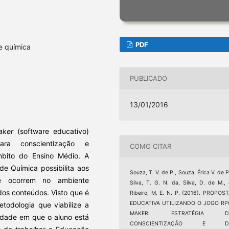
PDF
de química
PUBLICADO
13/01/2016
aker
(software educativo)
ra conscientização e
COMO CITAR
mbito do Ensino Médio. A
de Química possibilita aos
Souza, T. V. de P., Souza, Érica V. de P
e ocorrem no ambiente
Silva, T. G. N. da, Silva, D. de M.,
os conteúdos. Visto que é
Ribeiro, M. E. N. P. (2016). PROPOS
EDUCATIVA UTILIZANDO O JOGO RP
todologia que viabilize a
MAKER: ESTRATÉGIA D
lidade em que o aluno está
CONSCIENTIZAÇÃO E D