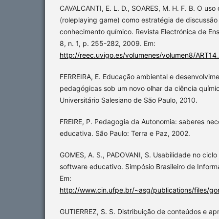
CAVALCANTI, E. L. D., SOARES, M. H. F. B. O uso 
(roleplaying game) como estratégia de discussão
conhecimento químico. Revista Electrónica de Ens
8, n. 1, p. 255-282, 2009. Em:
http://reec.uvigo.es/volumenes/volumen8/ART14
FERREIRA, E. Educação ambiental e desenvolvime
pedagógicas sob um novo olhar da ciência quími
Universitário Salesiano de São Paulo, 2010.
FREIRE, P. Pedagogia da Autonomia: saberes nece
educativa. São Paulo: Terra e Paz, 2002.
GOMES, A. S., PADOVANI, S. Usabilidade no cicl
software educativo. Simpósio Brasileiro de Infor
Em:
http://www.cin.ufpe.br/~asg/publications/files/
GUTIERREZ, S. S. Distribuição de conteúdos e ap