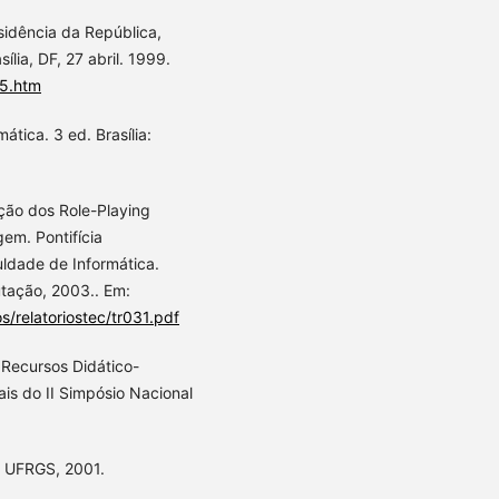
sidência da República,
ília, DF, 27 abril. 1999.
95.htm
tica. 3 ed. Brasília:
ção dos Role-Playing
em. Pontifícia
ldade de Informática.
tação, 2003.. Em:
s/relatoriostec/tr031.pdf
 Recursos Didático-
s do II Simpósio Nacional
: UFRGS, 2001.