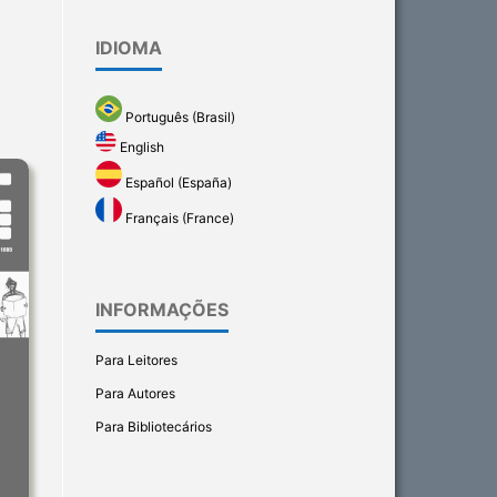
IDIOMA
Português (Brasil)
English
Español (España)
Français (France)
INFORMAÇÕES
Para Leitores
Para Autores
Para Bibliotecários