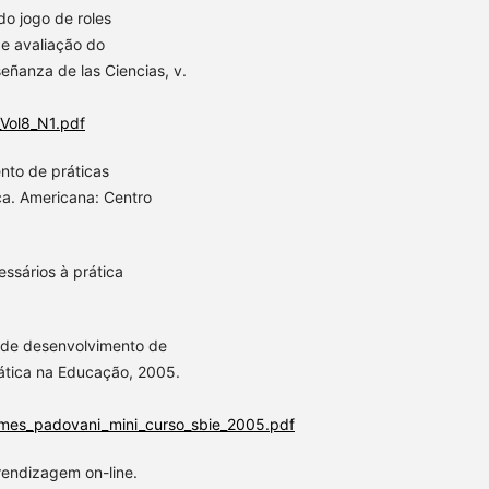
do jogo de roles
 e avaliação do
eñanza de las Ciencias, v.
_Vol8_N1.pdf
nto de práticas
ca. Americana: Centro
ssários à prática
o de desenvolvimento de
mática na Educação, 2005.
gomes_padovani_mini_curso_sbie_2005.pdf
rendizagem on-line.