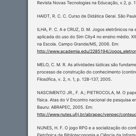
Revista Novas Tecnologias na Educação, v.2, p. 
HAIDT, R. C. C. Curso de Didática Geral. São Paul
ILHA, P. C. A e CRUZ, D. M. Jogos eletrônicos n
aplicada do uso do Sim City4 no ensino médio. XI
na Escola. Campo Grande/MS, 2006. Em:
http://www.academia.edu/2285194/Jogos_eletro
MELO, C. M. R. As atividades lúdicas são fundame
processo de construção do conhecimento (contin
Filosófica, v. 2, n. 1, p. 128-137, 2005.
NASCIMENTO JR., F. A.; PIETROCOLA, M. O pape
física. Atas do V Encontro nacional de pesquisa 
Bauru: ABRAPEC, 2005. Em:
http://www.nutes.ufrj.br/abrapec/venpec/conteu
NUNES, H. F. O jogo RPG e a socialização do con
Eletrônica de Biblioteconomia e Ciência da Inform