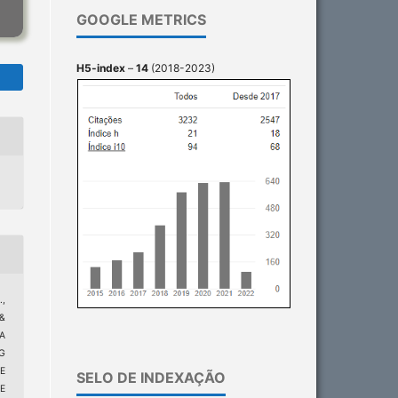
GOOGLE METRICS
H5-index
–
14
(2018-2023)
.,
 &
TA
G
E
SELO DE INDEXAÇÃO
E