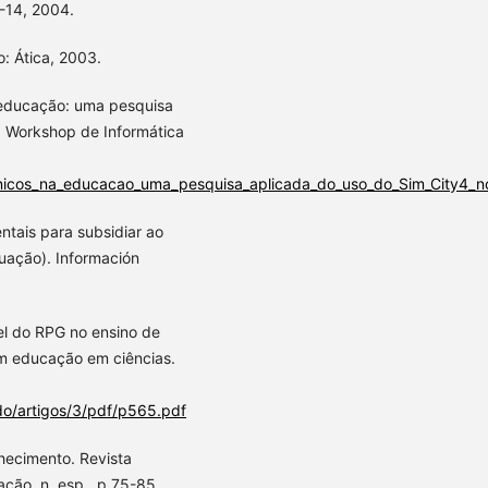
1-14, 2004.
o: Ática, 2003.
a educação: uma pesquisa
I Workshop de Informática
nicos_na_educacao_uma_pesquisa_aplicada_do_uso_do_Sim_City4_n
ntais para subsidiar ao
uação). Información
l do RPG no ensino de
em educação em ciências.
do/artigos/3/pdf/p565.pdf
hecimento. Revista
ação, n. esp., p.75-85,