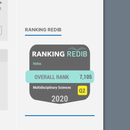
A
.
4
RANKING REDIB