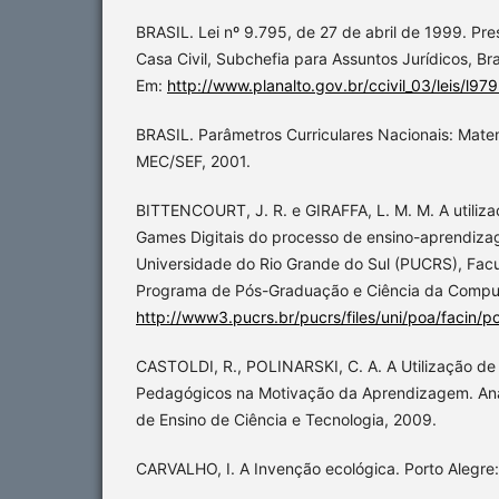
BRASIL. Lei nº 9.795, de 27 de abril de 1999. Pre
Casa Civil, Subchefia para Assuntos Jurídicos, Bras
Em:
http://www.planalto.gov.br/ccivil_03/leis/l97
BRASIL. Parâmetros Curriculares Nacionais: Matemá
MEC/SEF, 2001.
BITTENCOURT, J. R. e GIRAFFA, L. M. M. A utiliza
Games Digitais do processo de ensino-aprendizag
Universidade do Rio Grande do Sul (PUCRS), Facu
Programa de Pós-Graduação e Ciência da Compu
http://www3.pucrs.br/pucrs/files/uni/poa/facin/po
CASTOLDI, R., POLINARSKI, C. A. A Utilização de
Pedagógicos na Motivação da Aprendizagem. Anai
de Ensino de Ciência e Tecnologia, 2009.
CARVALHO, I. A Invenção ecológica. Porto Alegre