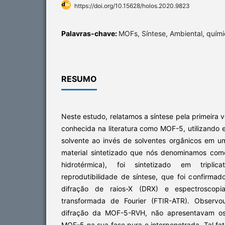
https://doi.org/10.15628/holos.2020.9823
Palavras-chave:
MOFs, Síntese, Ambiental, quími
RESUMO
Neste estudo, relatamos a síntese pela primeira 
conhecida na literatura como MOF-5, utilizando
solvente ao invés de solventes orgânicos em um
material sintetizado que nós denominamos co
hidrotérmica), foi sintetizado em tripl
reprodutibilidade de síntese, que foi confirmad
difração de raios-X (DRX) e espectroscopi
transformada de Fourier (FTIR-ATR). Observ
difração da MOF-5-RVH, não apresentavam os 
MOF-5 na sua fase pura e interpenetrada. Tal fato