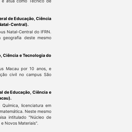
, e atua como Técnico de
deral de Educação, Ciência
atal-Central).
pus Natal-Central do IFRN.
m geografia deste mesmo
o, Ciência e Tecnologia do
us Macau por 10 anos, e
ução civil no campus São
ral de Educação, Ciência e
acau).
 Química, licenciatura em
 e matemática. Neste mesmo
isa intitulado "Núcleo de
 e Novos Materiais".