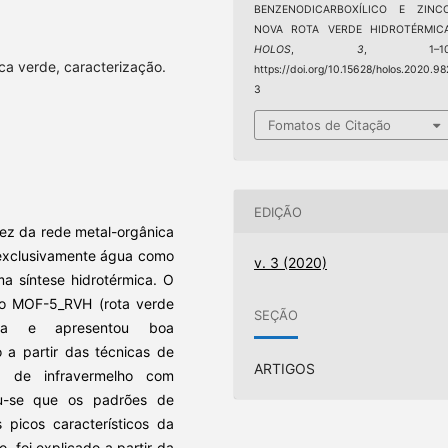
BENZENODICARBOXÍLICO E ZINCO
NOVA ROTA VERDE HIDROTÉRMICA
HOLOS
,
3
, 1–10
ca verde, caracterização.
https://doi.org/10.15628/holos.2020.98
3
Fomatos de Citação
EDIÇÃO
vez da rede metal-orgânica
 exclusivamente água como
v. 3 (2020)
a síntese hidrotérmica. O
mo MOF-5_RVH (rota verde
SEÇÃO
icata e apresentou boa
o a partir das técnicas de
ARTIGOS
a de infravermelho com
ou-se que os padrões de
picos característicos da
, foi explicado a partir da