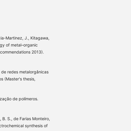
ia-Martinez, J., Kitagawa,
logy of metal–organic
ecommendations 2013).
o de redes metalorgânicas
 (Master's thesis,
ização de polímeros.
, B. S., de Farias Monteiro,
ectrochemical synthesis of