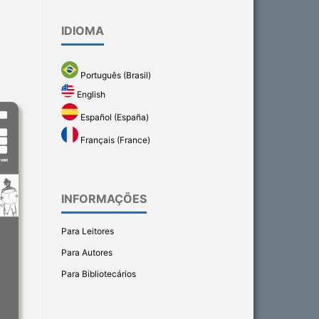
IDIOMA
Português (Brasil)
English
Español (España)
Français (France)
INFORMAÇÕES
Para Leitores
Para Autores
Para Bibliotecários