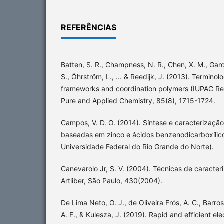
REFERÊNCIAS
Batten, S. R., Champness, N. R., Chen, X. M., Garc
S., Öhrström, L., ... & Reedijk, J. (2013). Termino
frameworks and coordination polymers (IUPAC R
Pure and Applied Chemistry, 85(8), 1715-1724.
Campos, V. D. O. (2014). Síntese e caracterizaçã
baseadas em zinco e ácidos benzenodicarboxílicos
Universidade Federal do Rio Grande do Norte).
Canevarolo Jr, S. V. (2004). Técnicas de caracter
Artliber, São Paulo, 430(2004).
De Lima Neto, O. J., de Oliveira Frós, A. C., Barros
A. F., & Kulesza, J. (2019). Rapid and efficient el