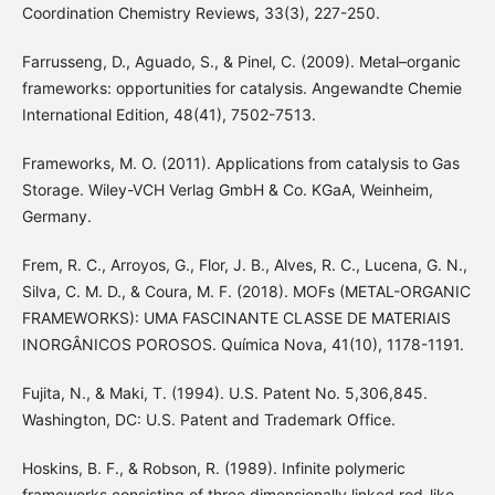
Coordination Chemistry Reviews, 33(3), 227-250.
Farrusseng, D., Aguado, S., & Pinel, C. (2009). Metal–organic
frameworks: opportunities for catalysis. Angewandte Chemie
International Edition, 48(41), 7502-7513.
Frameworks, M. O. (2011). Applications from catalysis to Gas
Storage. Wiley-VCH Verlag GmbH & Co. KGaA, Weinheim,
Germany.
Frem, R. C., Arroyos, G., Flor, J. B., Alves, R. C., Lucena, G. N.,
Silva, C. M. D., & Coura, M. F. (2018). MOFs (METAL-ORGANIC
FRAMEWORKS): UMA FASCINANTE CLASSE DE MATERIAIS
INORGÂNICOS POROSOS. Química Nova, 41(10), 1178-1191.
Fujita, N., & Maki, T. (1994). U.S. Patent No. 5,306,845.
Washington, DC: U.S. Patent and Trademark Office.
Hoskins, B. F., & Robson, R. (1989). Infinite polymeric
frameworks consisting of three dimensionally linked rod-like