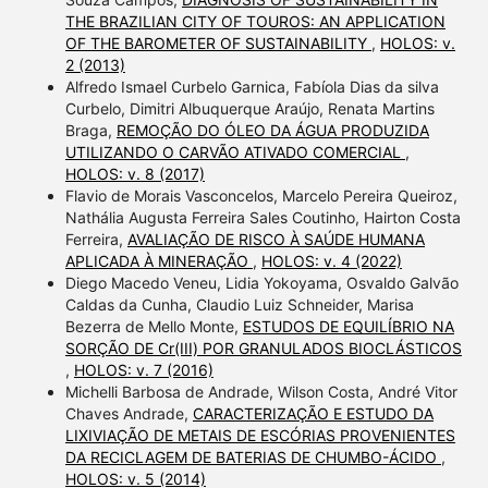
THE BRAZILIAN CITY OF TOUROS: AN APPLICATION
OF THE BAROMETER OF SUSTAINABILITY
,
HOLOS: v.
2 (2013)
Alfredo Ismael Curbelo Garnica, Fabíola Dias da silva
Curbelo, Dimitri Albuquerque Araújo, Renata Martins
Braga,
REMOÇÃO DO ÓLEO DA ÁGUA PRODUZIDA
UTILIZANDO O CARVÃO ATIVADO COMERCIAL
,
HOLOS: v. 8 (2017)
Flavio de Morais Vasconcelos, Marcelo Pereira Queiroz,
Nathália Augusta Ferreira Sales Coutinho, Hairton Costa
Ferreira,
AVALIAÇÃO DE RISCO À SAÚDE HUMANA
APLICADA À MINERAÇÃO
,
HOLOS: v. 4 (2022)
Diego Macedo Veneu, Lidia Yokoyama, Osvaldo Galvão
Caldas da Cunha, Claudio Luiz Schneider, Marisa
Bezerra de Mello Monte,
ESTUDOS DE EQUILÍBRIO NA
SORÇÃO DE Cr(III) POR GRANULADOS BIOCLÁSTICOS
,
HOLOS: v. 7 (2016)
Michelli Barbosa de Andrade, Wilson Costa, André Vitor
Chaves Andrade,
CARACTERIZAÇÃO E ESTUDO DA
LIXIVIAÇÃO DE METAIS DE ESCÓRIAS PROVENIENTES
DA RECICLAGEM DE BATERIAS DE CHUMBO-ÁCIDO
,
HOLOS: v. 5 (2014)