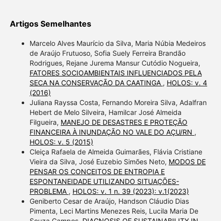
Artigos Semelhantes
Marcelo Alves Maurício da Silva, Maria Núbia Medeiros
de Araújo Frutuoso, Sofia Suely Ferreira Brandão
Rodrigues, Rejane Jurema Mansur Cutódio Nogueira,
FATORES SOCIOAMBIENTAIS INFLUENCIADOS PELA
SECA NA CONSERVAÇÃO DA CAATINGA
,
HOLOS: v. 4
(2016)
Juliana Rayssa Costa, Fernando Moreira Silva, Adalfran
Hebert de Melo Silveira, Hamilcar José Almeida
Filgueira,
MANEJO DE DESASTRES E PROTEÇÃO
FINANCEIRA À INUNDAÇÃO NO VALE DO AÇU/RN
,
HOLOS: v. 5 (2015)
Cleiça Rafaela de Almeida Guimarães, Flávia Cristiane
Vieira da Silva, José Euzebio Simões Neto,
MODOS DE
PENSAR OS CONCEITOS DE ENTROPIA E
ESPONTANEIDADE UTILIZANDO SITUAÇÕES-
PROBLEMA
,
HOLOS: v. 1 n. 39 (2023): v.1(2023)
Geniberto Cesar de Araújo, Handson Cláudio Dias
Pimenta, Leci Martins Menezes Reis, Lucila Maria De
Souza Campos,
DIAGNOSIS OF SUSTAINABILITY IN