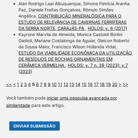
Alan Rodrigo Leal Albuquerque, Simone Patrícia Aranha
Paz, Daniele Freitas Gonçalves, Rômulo Simões
Angélica,
CONTRIBUIÇÃO MINERALÓGICA PARA O
ESTUDO DE RELEVÂNCIA DE CAVERNAS FERRÍFERAS
DA SERRA NORTE, CARAJÁS-PA
,
HOLOS: v. 6 (2017)
Kayrone Marvila de Almeida, Monica Castoldi Borlini
Gadioli, Mariane Costalonga de Aguiar, Gleicon Roberto
de Sousa Maior, Francisco Wilson Hollanda VIdal,
ESTUDO DA VIABILIDADE ECONÔMICA DA UTILIZAÇÃO
DE RESÍDUOS DE ROCHAS ORNAMENTAIS EM
CERÂMICA VERMELHA
,
HOLOS: v. 7 n. 39 (2023): v.7
(2023)
<<
<
1
2
3
4
5
6
7
8
9
10
11
12
13
14
15
16
17
18
19
20
>
>>
Você também pode
iniciar uma pesquisa avançada por
similaridade
para este artigo.
ENVIAR SUBMISSÃO