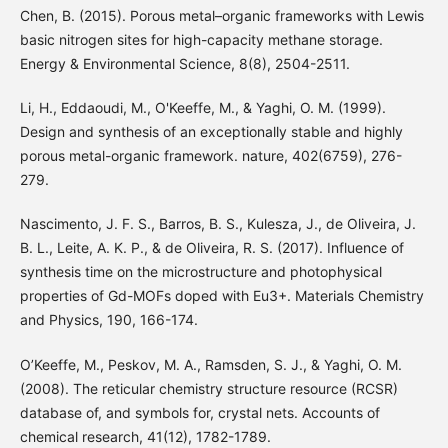
Chen, B. (2015). Porous metal–organic frameworks with Lewis
basic nitrogen sites for high-capacity methane storage.
Energy & Environmental Science, 8(8), 2504-2511.
Li, H., Eddaoudi, M., O'Keeffe, M., & Yaghi, O. M. (1999).
Design and synthesis of an exceptionally stable and highly
porous metal-organic framework. nature, 402(6759), 276-
279.
Nascimento, J. F. S., Barros, B. S., Kulesza, J., de Oliveira, J.
B. L., Leite, A. K. P., & de Oliveira, R. S. (2017). Influence of
synthesis time on the microstructure and photophysical
properties of Gd-MOFs doped with Eu3+. Materials Chemistry
and Physics, 190, 166-174.
O’Keeffe, M., Peskov, M. A., Ramsden, S. J., & Yaghi, O. M.
(2008). The reticular chemistry structure resource (RCSR)
database of, and symbols for, crystal nets. Accounts of
chemical research, 41(12), 1782-1789.