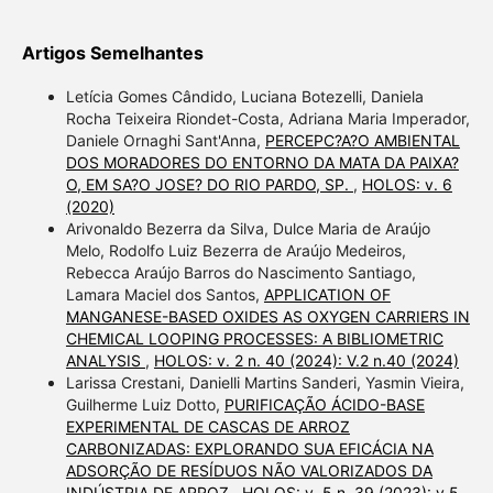
Artigos Semelhantes
Letícia Gomes Cândido, Luciana Botezelli, Daniela
Rocha Teixeira Riondet-Costa, Adriana Maria Imperador,
Daniele Ornaghi Sant'Anna,
PERCEPC?A?O AMBIENTAL
DOS MORADORES DO ENTORNO DA MATA DA PAIXA?
O, EM SA?O JOSE? DO RIO PARDO, SP.
,
HOLOS: v. 6
(2020)
Arivonaldo Bezerra da Silva, Dulce Maria de Araújo
Melo, Rodolfo Luiz Bezerra de Araújo Medeiros,
Rebecca Araújo Barros do Nascimento Santiago,
Lamara Maciel dos Santos,
APPLICATION OF
MANGANESE-BASED OXIDES AS OXYGEN CARRIERS IN
CHEMICAL LOOPING PROCESSES: A BIBLIOMETRIC
ANALYSIS
,
HOLOS: v. 2 n. 40 (2024): V.2 n.40 (2024)
Larissa Crestani, Danielli Martins Sanderi, Yasmin Vieira,
Guilherme Luiz Dotto,
PURIFICAÇÃO ÁCIDO-BASE
EXPERIMENTAL DE CASCAS DE ARROZ
CARBONIZADAS: EXPLORANDO SUA EFICÁCIA NA
ADSORÇÃO DE RESÍDUOS NÃO VALORIZADOS DA
INDÚSTRIA DE ARROZ
,
HOLOS: v. 5 n. 39 (2023): v.5