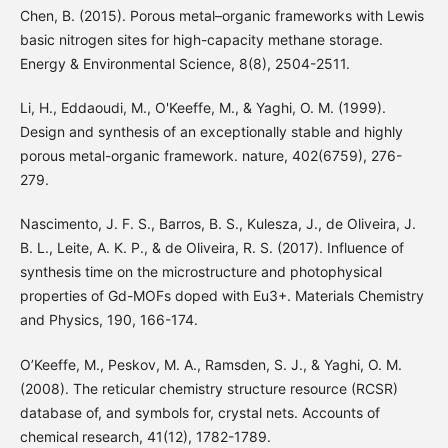
Chen, B. (2015). Porous metal–organic frameworks with Lewis
basic nitrogen sites for high-capacity methane storage.
Energy & Environmental Science, 8(8), 2504-2511.
Li, H., Eddaoudi, M., O'Keeffe, M., & Yaghi, O. M. (1999).
Design and synthesis of an exceptionally stable and highly
porous metal-organic framework. nature, 402(6759), 276-
279.
Nascimento, J. F. S., Barros, B. S., Kulesza, J., de Oliveira, J.
B. L., Leite, A. K. P., & de Oliveira, R. S. (2017). Influence of
synthesis time on the microstructure and photophysical
properties of Gd-MOFs doped with Eu3+. Materials Chemistry
and Physics, 190, 166-174.
O’Keeffe, M., Peskov, M. A., Ramsden, S. J., & Yaghi, O. M.
(2008). The reticular chemistry structure resource (RCSR)
database of, and symbols for, crystal nets. Accounts of
chemical research, 41(12), 1782-1789.