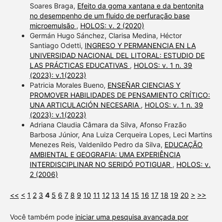
Soares Braga,
Efeito da goma xantana e da bentonita
no desempenho de um fluido de perfuração base
microemulsão
,
HOLOS: v. 2 (2020)
Germán Hugo Sánchez, Clarisa Medina, Héctor
Santiago Odetti,
INGRESO Y PERMANENCIA EN LA
UNIVERSIDAD NACIONAL DEL LITORAL: ESTUDIO DE
LAS PRÁCTICAS EDUCATIVAS
,
HOLOS: v. 1 n. 39
(2023): v.1(2023)
Patricia Morales Bueno,
ENSEÑAR CIENCIAS Y
PROMOVER HABILIDADES DE PENSAMIENTO CRÍTICO:
UNA ARTICULACIÓN NECESARIA
,
HOLOS: v. 1 n. 39
(2023): v.1(2023)
Adriana Claudia Câmara da Silva, Afonso Frazão
Barbosa Júnior, Ana Luiza Cerqueira Lopes, Leci Martins
Menezes Reis, Valdenildo Pedro da Silva,
EDUCAÇÃO
AMBIENTAL E GEOGRAFIA: UMA EXPERIÊNCIA
INTERDISCIPLINAR NO SERIDÓ POTIGUAR
,
HOLOS: v.
2 (2006)
<<
<
1
2
3
4
5
6
7
8
9
10
11
12
13
14
15
16
17
18
19
20
>
>>
Você também pode
iniciar uma pesquisa avançada por