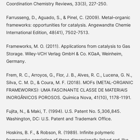
Coordination Chemistry Reviews, 33(3), 227-250.
Farrusseng, D., Aguado, S., & Pinel, C. (2009). Metal–organic
frameworks: opportunities for catalysis. Angewandte Chemie
International Edition, 48(41), 7502-7513.
Frameworks, M. O. (2011). Applications from catalysis to Gas
Storage. Wiley-VCH Verlag GmbH & Co. KGaA, Weinheim,
Germany.
Frem, R. C., Arroyos, G., Flor, J. B., Alves, R. C., Lucena, G. N.,
Silva, C. M. D., & Coura, M. F. (2018). MOFs (METAL-ORGANIC
FRAMEWORKS): UMA FASCINANTE CLASSE DE MATERIAIS
INORGÂNICOS POROSOS. Química Nova, 41(10), 1178-1191.
Fujita, N., & Maki, T. (1994). U.S. Patent No. 5,306,845.
Washington, DC: U.S. Patent and Trademark Office.
Hoskins, B. F., & Robson, R. (1989). Infinite polymeric
frameworks consisting of three dimensionally linked rod-like