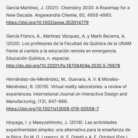
Garcia‐Martinez, J. (2021). Chemistry 2030: A Roadmap for a
New Decade. Angewandte Chemie, 60, 4956-4960.
https://doi.org/10.1002/ange.202014779
García Franco, A., Martinez Vázquez, A. y Marín Becerra, A.
(2020). Los profesores de la Facultad de Química de la UNAM
frente al cambio a la educación remota en emergencia.
Educación Química, n. especial.
http://dx.doi.org/10.22201/fq.18708404e.2020.5.76878
Hernández-de-Menéndez, M., Guevara, A. V. & Morales-
Menéndez, R. (2019). Virtual reality laboratories: a review of
experiences. International Journal on Interactive Design and
Manufacturing, (13), 947–966.
https://doi.org/10.1007/s12008-019-00558-7
Idoyaga, I. y Maeyoshimoto, J. (2018). Las actividades
experimentales simples: una alternativa para la enseñanza de
la física. En M. G. Lorenzo, H. S. Odetti y A. E. Ortolani (Eds.).