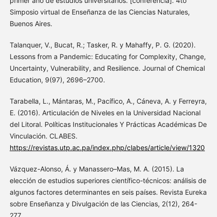
primer año de estudios universitarios. [conferencia]. 4to
Simposio virtual de Enseñanza de las Ciencias Naturales,
Buenos Aires.
Talanquer, V., Bucat, R.; Tasker, R. y Mahaffy, P. G. (2020).
Lessons from a Pandemic: Educating for Complexity, Change,
Uncertainty, Vulnerability, and Resilience. Journal of Chemical
Education, 9(97), 2696–2700.
Tarabella, L., Mántaras, M., Pacífico, A., Cáneva, A. y Ferreyra,
E. (2016). Articulación de Niveles en la Universidad Nacional
del Litoral. Políticas Institucionales Y Prácticas Académicas De
Vinculación. CLABES.
https://revistas.utp.ac.pa/index.php/clabes/article/view/1320
Vázquez-Alonso, Á. y Manassero–Mas, M. A. (2015). La
elección de estudios superiores científico-técnicos: análisis de
algunos factores determinantes en seis países. Revista Eureka
sobre Enseñanza y Divulgación de las Ciencias, 2(12), 264-
277.