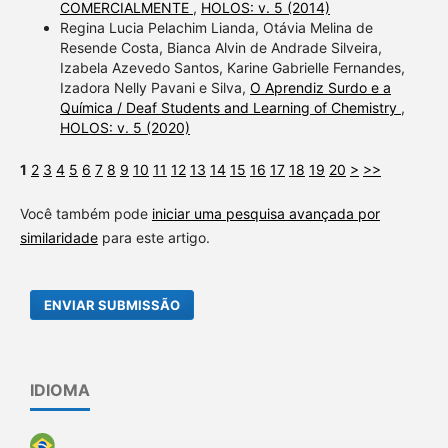
COMERCIALMENTE
,
HOLOS: v. 5 (2014)
Regina Lucia Pelachim Lianda, Otávia Melina de
Resende Costa, Bianca Alvin de Andrade Silveira,
Izabela Azevedo Santos, Karine Gabrielle Fernandes,
Izadora Nelly Pavani e Silva,
O Aprendiz Surdo e a
Química / Deaf Students and Learning of Chemistry
,
HOLOS: v. 5 (2020)
1
2
3
4
5
6
7
8
9
10
11
12
13
14
15
16
17
18
19
20
>
>>
Você também pode
iniciar uma pesquisa avançada por
similaridade
para este artigo.
ENVIAR SUBMISSÃO
IDIOMA