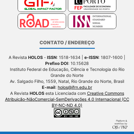
CONTATO / ENDEREÇO
A Revista
HOLOS
-
ISSN
: 1518-1634 |
e-ISSN
: 1807-1600 |
Prefixo DOI
: 10.15628
Instituto Federal de Educação, Ciência e Tecnologia do Rio
Grande do Norte
Av. Salgado Filho, 1559, Natal, Rio Grande do Norte, Brasil
E-mail
:
holos@ifrn.edu.br
A Revista
HOLOS
esta Licenciada com
Creative Commons
Atribuição-NãoComercial-SemDerivações 4.0 Internacional (CC
BY-NC-ND 4.0)