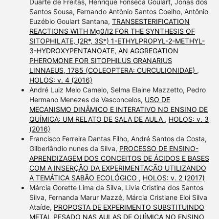
Duarte de Freitas, Henrique Fonseca Goulart, Jonas dos
Santos Sousa, Fernando Antônio Santos Coelho, Antônio
Euzébio Goulart Santana,
TRANSESTERIFICATION
REACTIONS WITH Mg0/I2 FOR THE SYNTHESIS OF
SITOPHILATE, (2R*, 3S*) 1-ETHYLPROPYL-2-METHYL-
3-HYDROXYPENTANOATE, AN AGGREGATION
PHEROMONE FOR SITOPHILUS GRANARIUS
LINNAEUS, 1785 (COLEOPTERA: CURCULIONIDAE)
,
HOLOS: v. 4 (2016)
André Luiz Melo Camelo, Selma Elaine Mazzetto, Pedro
Hermano Menezes de Vasconcelos,
USO DE
MECANISMO DINÂMICO E INTERATIVO NO ENSINO DE
QUÍMICA: UM RELATO DE SALA DE AULA
,
HOLOS: v. 3
(2016)
Francisco Ferreira Dantas Filho, André Santos da Costa,
Gilberlândio nunes da Silva,
PROCESSO DE ENSINO-
APRENDIZAGEM DOS CONCEITOS DE ÁCIDOS E BASES
COM A INSERÇÃO DA EXPERIMENTAÇÃO UTILIZANDO
A TEMÁTICA SABÃO ECOLÓGICO
,
HOLOS: v. 2 (2017)
Márcia Gorette Lima da Silva, Livia Cristina dos Santos
Silva, Fernanda Marur Mazzé, Márcia Cristiane Eloi Silva
Ataíde,
PROPOSTA DE EXPERIMENTO SUBSTITUINDO
METAL PESADO NAS AULAS DE QUÍMICA NO ENSINO