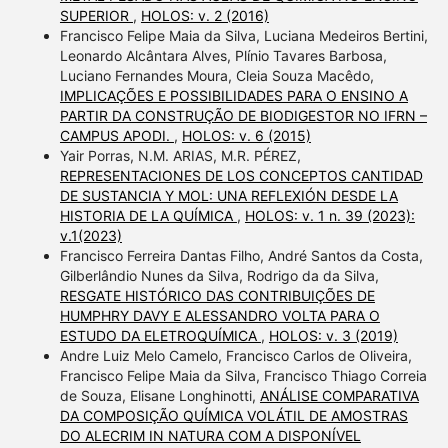
SUPERIOR
,
HOLOS: v. 2 (2016)
Francisco Felipe Maia da Silva, Luciana Medeiros Bertini,
Leonardo Alcântara Alves, Plínio Tavares Barbosa,
Luciano Fernandes Moura, Cleia Souza Macêdo,
IMPLICAÇÕES E POSSIBILIDADES PARA O ENSINO A
PARTIR DA CONSTRUÇÃO DE BIODIGESTOR NO IFRN –
CAMPUS APODI.
,
HOLOS: v. 6 (2015)
Yair Porras, N.M. ARIAS, M.R. PÉREZ,
REPRESENTACIONES DE LOS CONCEPTOS CANTIDAD
DE SUSTANCIA Y MOL: UNA REFLEXIÓN DESDE LA
HISTORIA DE LA QUÍMICA
,
HOLOS: v. 1 n. 39 (2023):
v.1(2023)
Francisco Ferreira Dantas Filho, André Santos da Costa,
Gilberlândio Nunes da Silva, Rodrigo da da Silva,
RESGATE HISTÓRICO DAS CONTRIBUIÇÕES DE
HUMPHRY DAVY E ALESSANDRO VOLTA PARA O
ESTUDO DA ELETROQUÍMICA
,
HOLOS: v. 3 (2019)
Andre Luiz Melo Camelo, Francisco Carlos de Oliveira,
Francisco Felipe Maia da Silva, Francisco Thiago Correia
de Souza, Elisane Longhinotti,
ANÁLISE COMPARATIVA
DA COMPOSIÇÃO QUÍMICA VOLÁTIL DE AMOSTRAS
DO ALECRIM IN NATURA COM A DISPONÍVEL