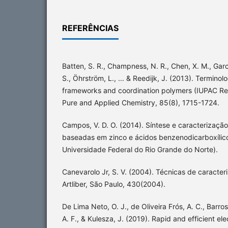
REFERÊNCIAS
Batten, S. R., Champness, N. R., Chen, X. M., Garc
S., Öhrström, L., ... & Reedijk, J. (2013). Termino
frameworks and coordination polymers (IUPAC R
Pure and Applied Chemistry, 85(8), 1715-1724.
Campos, V. D. O. (2014). Síntese e caracterizaçã
baseadas em zinco e ácidos benzenodicarboxílicos
Universidade Federal do Rio Grande do Norte).
Canevarolo Jr, S. V. (2004). Técnicas de caracter
Artliber, São Paulo, 430(2004).
De Lima Neto, O. J., de Oliveira Frós, A. C., Barros
A. F., & Kulesza, J. (2019). Rapid and efficient el