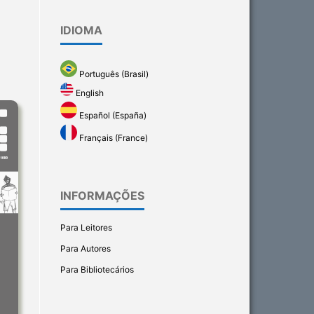
IDIOMA
Português (Brasil)
English
Español (España)
Français (France)
INFORMAÇÕES
Para Leitores
Para Autores
Para Bibliotecários