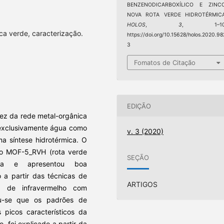
BENZENODICARBOXÍLICO E ZINCO
NOVA ROTA VERDE HIDROTÉRMICA
HOLOS
,
3
, 1–10
ca verde, caracterização.
https://doi.org/10.15628/holos.2020.98
3
Fomatos de Citação
EDIÇÃO
vez da rede metal-orgânica
 exclusivamente água como
v. 3 (2020)
a síntese hidrotérmica. O
mo MOF-5_RVH (rota verde
SEÇÃO
icata e apresentou boa
o a partir das técnicas de
ARTIGOS
a de infravermelho com
ou-se que os padrões de
picos característicos da
, foi explicado a partir da