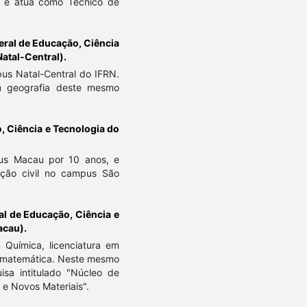
, e atua como Técnico de
deral de Educação, Ciência
atal-Central).
pus Natal-Central do IFRN.
m geografia deste mesmo
o, Ciência e Tecnologia do
us Macau por 10 anos, e
ução civil no campus São
ral de Educação, Ciência e
acau).
 Química, licenciatura em
 e matemática. Neste mesmo
isa intitulado "Núcleo de
 e Novos Materiais".