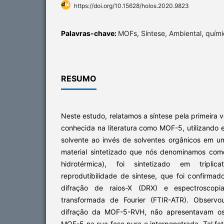
https://doi.org/10.15628/holos.2020.9823
Palavras-chave:
MOFs, Síntese, Ambiental, quími
RESUMO
Neste estudo, relatamos a síntese pela primeira 
conhecida na literatura como MOF-5, utilizando
solvente ao invés de solventes orgânicos em um
material sintetizado que nós denominamos co
hidrotérmica), foi sintetizado em tripl
reprodutibilidade de síntese, que foi confirmad
difração de raios-X (DRX) e espectroscopi
transformada de Fourier (FTIR-ATR). Observ
difração da MOF-5-RVH, não apresentavam os 
MOF-5 na sua fase pura e interpenetrada. Tal fato