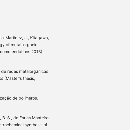
ia-Martinez, J., Kitagawa,
logy of metal–organic
ecommendations 2013).
o de redes metalorgânicas
 (Master's thesis,
ização de polímeros.
, B. S., de Farias Monteiro,
ectrochemical synthesis of