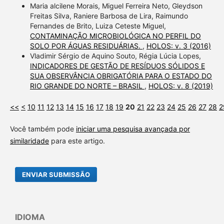
Maria alcilene Morais, Miguel Ferreira Neto, Gleydson
Freitas Silva, Raniere Barbosa de Lira, Raimundo
Fernandes de Brito, Luiza Ceteste Miguel,
CONTAMINAÇÃO MICROBIOLÓGICA NO PERFIL DO
SOLO POR ÁGUAS RESIDUÁRIAS.
,
HOLOS: v. 3 (2016)
Vladimir Sérgio de Aquino Souto, Régia Lúcia Lopes,
INDICADORES DE GESTÃO DE RESÍDUOS SÓLIDOS E
SUA OBSERVÂNCIA OBRIGATÓRIA PARA O ESTADO DO
RIO GRANDE DO NORTE – BRASIL
,
HOLOS: v. 8 (2019)
<<
<
10
11
12
13
14
15
16
17
18
19
20
21
22
23
24
25
26
27
28
2
Você também pode
iniciar uma pesquisa avançada por
similaridade
para este artigo.
ENVIAR SUBMISSÃO
IDIOMA