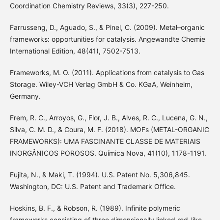
Coordination Chemistry Reviews, 33(3), 227-250.
Farrusseng, D., Aguado, S., & Pinel, C. (2009). Metal–organic
frameworks: opportunities for catalysis. Angewandte Chemie
International Edition, 48(41), 7502-7513.
Frameworks, M. O. (2011). Applications from catalysis to Gas
Storage. Wiley-VCH Verlag GmbH & Co. KGaA, Weinheim,
Germany.
Frem, R. C., Arroyos, G., Flor, J. B., Alves, R. C., Lucena, G. N.,
Silva, C. M. D., & Coura, M. F. (2018). MOFs (METAL-ORGANIC
FRAMEWORKS): UMA FASCINANTE CLASSE DE MATERIAIS
INORGÂNICOS POROSOS. Química Nova, 41(10), 1178-1191.
Fujita, N., & Maki, T. (1994). U.S. Patent No. 5,306,845.
Washington, DC: U.S. Patent and Trademark Office.
Hoskins, B. F., & Robson, R. (1989). Infinite polymeric
frameworks consisting of three dimensionally linked rod-like