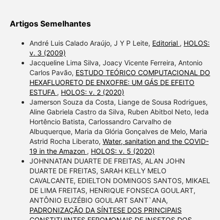
Artigos Semelhantes
André Luis Calado Araújo, J Y P Leite,
Editorial
,
HOLOS:
v. 3 (2009)
Jacqueline Lima Silva, Joacy Vicente Ferreira, Antonio
Carlos Pavão,
ESTUDO TEÓRICO COMPUTACIONAL DO
HEXAFLUORETO DE ENXOFRE: UM GÁS DE EFEITO
ESTUFA
,
HOLOS: v. 2 (2020)
Jamerson Souza da Costa, Liange de Sousa Rodrigues,
Aline Gabriela Castro da Silva, Ruben Abitbol Neto, Ieda
Hortêncio Batista, Carlossandro Carvalho de
Albuquerque, Maria da Glória Gonçalves de Melo, Maria
Astrid Rocha Liberato,
Water, sanitation and the COVID-
19 in the Amazon
,
HOLOS: v. 5 (2020)
JOHNNATAN DUARTE DE FREITAS, ALAN JOHN
DUARTE DE FREITAS, SARAH KELLY MELO
CAVALCANTE, EDIELTON DOMINGOS SANTOS, MIKAEL
DE LIMA FREITAS, HENRIQUE FONSECA GOULART,
ANTÔNIO EUZÉBIO GOULART SANT`ANA,
PADRONIZAÇÃO DA SÍNTESE DOS PRINCIPAIS
CONSTITUINTES FEROMONAIS DE INSETOS DOS