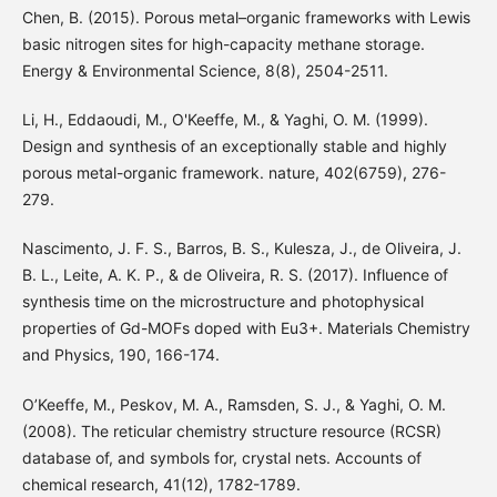
Chen, B. (2015). Porous metal–organic frameworks with Lewis
basic nitrogen sites for high-capacity methane storage.
Energy & Environmental Science, 8(8), 2504-2511.
Li, H., Eddaoudi, M., O'Keeffe, M., & Yaghi, O. M. (1999).
Design and synthesis of an exceptionally stable and highly
porous metal-organic framework. nature, 402(6759), 276-
279.
Nascimento, J. F. S., Barros, B. S., Kulesza, J., de Oliveira, J.
B. L., Leite, A. K. P., & de Oliveira, R. S. (2017). Influence of
synthesis time on the microstructure and photophysical
properties of Gd-MOFs doped with Eu3+. Materials Chemistry
and Physics, 190, 166-174.
O’Keeffe, M., Peskov, M. A., Ramsden, S. J., & Yaghi, O. M.
(2008). The reticular chemistry structure resource (RCSR)
database of, and symbols for, crystal nets. Accounts of
chemical research, 41(12), 1782-1789.