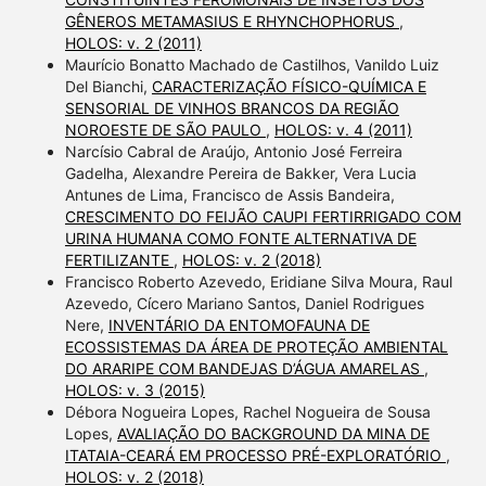
GÊNEROS METAMASIUS E RHYNCHOPHORUS
,
HOLOS: v. 2 (2011)
Maurício Bonatto Machado de Castilhos, Vanildo Luiz
Del Bianchi,
CARACTERIZAÇÃO FÍSICO-QUÍMICA E
SENSORIAL DE VINHOS BRANCOS DA REGIÃO
NOROESTE DE SÃO PAULO
,
HOLOS: v. 4 (2011)
Narcísio Cabral de Araújo, Antonio José Ferreira
Gadelha, Alexandre Pereira de Bakker, Vera Lucia
Antunes de Lima, Francisco de Assis Bandeira,
CRESCIMENTO DO FEIJÃO CAUPI FERTIRRIGADO COM
URINA HUMANA COMO FONTE ALTERNATIVA DE
FERTILIZANTE
,
HOLOS: v. 2 (2018)
Francisco Roberto Azevedo, Eridiane Silva Moura, Raul
Azevedo, Cícero Mariano Santos, Daniel Rodrigues
Nere,
INVENTÁRIO DA ENTOMOFAUNA DE
ECOSSISTEMAS DA ÁREA DE PROTEÇÃO AMBIENTAL
DO ARARIPE COM BANDEJAS D’ÁGUA AMARELAS
,
HOLOS: v. 3 (2015)
Débora Nogueira Lopes, Rachel Nogueira de Sousa
Lopes,
AVALIAÇÃO DO BACKGROUND DA MINA DE
ITATAIA-CEARÁ EM PROCESSO PRÉ-EXPLORATÓRIO
,
HOLOS: v. 2 (2018)