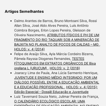
Artigos Semelhantes
Dalmo Arantes de Barros, Bruno Montoani Silva, Rossi
Allan Silva, José Aldo Alves Pereira, Luís Antônio
Coimbra Borges, Erlon Lopes Pereira, Gleisson de
Oliveira Nascimento,
ATRIBUTOS FÍSICOS E PH DE UM
FRAGMENTO DO RIO TAQUARI SOB A MINERAÇÃO DE
BAUXITA NO PLANALTO DE POÇOS DE CALDAS – MG
,
HOLOS: v. 4 (2014)
Felipe de Araújo Silva, Ayla Márcia Cordeiro Bizerra,
Pâmela Rayssa Diogenes Fernandes,
TESTES
FÍTOQUIMICOS EM EXTRATOS ORGÂNICOS DE Bixa
orellana L (URUCUM)
,
HOLOS: v. 2 (2018)
Joaracy Lima de Paula, Ana Lúcia Sarmento Henrique,
JUVENTUDE E ENSINO MÉDIO INTEGRADO: POR UM
DIÁLOGO POSSÍVEL ENTRE A EDUCAÇÃO AMBIENTAL
E A EDUCAÇÃO PROFISSIONAL
,
HOLOS: v. 4 (2015):
Edição Especial - Dossiê Educação e Juventude
Luiz Tavernard Souza Neto, Julimar Pereira de França,
O CALENDÁRIO ECOLÓGICO ESCOLAR: UMA
EXPERIÊNCIA DE EDUCAÇÃO AMBIENTAL NO ENSINO