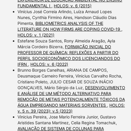
FUNDAMENTAL I
,
HOLOS: v. 6 (2015)
Vinícius José Correia Arlindo, Luíza Arnaud Lopes
Nunes, Cynthia Firmino Aires, Handson Cláudio Dias
Pimenta,
BIBLIOMETRICS ANALYSIS OF THE
LITERATURE ON HOW FIRMS ARE COPING COVID-19
,
HOLOS: v. 1 (2021)
Estefane Souza Santos, Rony Almeida Aragão, Ayla
Márcia Cordeiro Bizerra,
FORMAÇÃO INICIAL DO
PROFESSOR DE QUÍMICA: REFLEXÕES A PARTIR DO
PERFIL SOCIOECONÔMICO DOS LICENCIANDOS DO
IFRN
,
HOLOS: v. 6 (2022)
Brunno Borges Canelhas, ARIANA DE CAMPOS,
Deusmaque Carneiro Ferreira, Vinicius Carvalho Rocha,
Cristiano Poleto, JULIO CESAR DE SOUZA INÁCIO
GONÇALVES, Mário Sérgio da Luz,
DESENVOLVIMENTO
E ANÁLISE DE UM MÉTODO ALTERNATIVO PARA
REMOÇÃO DE METAIS POTENCIALMENTE TÓXICOS DA
ÁGUA EMPREGANDO MATERIAIS SORVENTES
,
HOLOS:
v. 5 n. 39 (2023): v.5 (2023)
Vinicius Pereira, Jose Mario Ferreira Junior, Gustavo
Aristides Santana Martinez, Celia Regina Tomachuk,
AVALIAÇÃO DE SISTEMA DE COLUNAS PARA