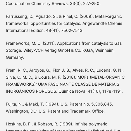
Coordination Chemistry Reviews, 33(3), 227-250.
Farrusseng, D., Aguado, S., & Pinel, C. (2009). Metal–organic
frameworks: opportunities for catalysis. Angewandte Chemie
International Edition, 48(41), 7502-7513.
Frameworks, M. O. (2011). Applications from catalysis to Gas
Storage. Wiley-VCH Verlag GmbH & Co. KGaA, Weinheim,
Germany.
Frem, R. C., Arroyos, G., Flor, J. B., Alves, R. C., Lucena, G. N.,
Silva, C. M. D., & Coura, M. F. (2018). MOFs (METAL-ORGANIC
FRAMEWORKS): UMA FASCINANTE CLASSE DE MATERIAIS
INORGÂNICOS POROSOS. Química Nova, 41(10), 1178-1191.
Fujita, N., & Maki, T. (1994). U.S. Patent No. 5,306,845.
Washington, DC: U.S. Patent and Trademark Office.
Hoskins, B. F., & Robson, R. (1989). Infinite polymeric
frameworks consisting of three dimensionally linked rod-like