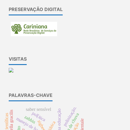
PRESERVAÇÃO DIGITAL
VISITAS
PALAVRAS-CHAVE
polinização.
saber sensível
pimelodella gracilis
pol[itica
Água de chuva
zabbix
manejo de bacia
zigbee