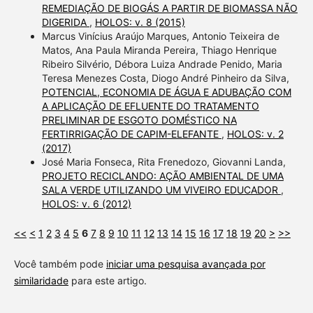
REMEDIAÇÃO DE BIOGÁS A PARTIR DE BIOMASSA NÃO
DIGERIDA
,
HOLOS: v. 8 (2015)
Marcus Vinícius Araújo Marques, Antonio Teixeira de
Matos, Ana Paula Miranda Pereira, Thiago Henrique
Ribeiro Silvério, Débora Luiza Andrade Penido, Maria
Teresa Menezes Costa, Diogo André Pinheiro da Silva,
POTENCIAL, ECONOMIA DE ÁGUA E ADUBAÇÃO COM
A APLICAÇÃO DE EFLUENTE DO TRATAMENTO
PRELIMINAR DE ESGOTO DOMÉSTICO NA
FERTIRRIGAÇÃO DE CAPIM-ELEFANTE
,
HOLOS: v. 2
(2017)
José Maria Fonseca, Rita Frenedozo, Giovanni Landa,
PROJETO RECICLANDO: AÇÃO AMBIENTAL DE UMA
SALA VERDE UTILIZANDO UM VIVEIRO EDUCADOR
,
HOLOS: v. 6 (2012)
<<
<
1
2
3
4
5
6
7
8
9
10
11
12
13
14
15
16
17
18
19
20
>
>>
Você também pode
iniciar uma pesquisa avançada por
similaridade
para este artigo.