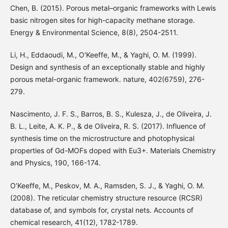
Chen, B. (2015). Porous metal–organic frameworks with Lewis
basic nitrogen sites for high-capacity methane storage.
Energy & Environmental Science, 8(8), 2504-2511.
Li, H., Eddaoudi, M., O'Keeffe, M., & Yaghi, O. M. (1999).
Design and synthesis of an exceptionally stable and highly
porous metal-organic framework. nature, 402(6759), 276-
279.
Nascimento, J. F. S., Barros, B. S., Kulesza, J., de Oliveira, J.
B. L., Leite, A. K. P., & de Oliveira, R. S. (2017). Influence of
synthesis time on the microstructure and photophysical
properties of Gd-MOFs doped with Eu3+. Materials Chemistry
and Physics, 190, 166-174.
O’Keeffe, M., Peskov, M. A., Ramsden, S. J., & Yaghi, O. M.
(2008). The reticular chemistry structure resource (RCSR)
database of, and symbols for, crystal nets. Accounts of
chemical research, 41(12), 1782-1789.